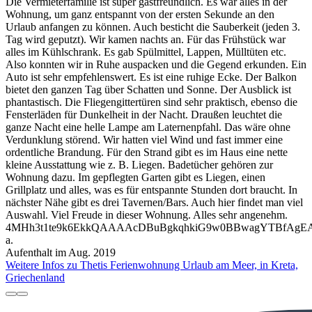
Die Vermieterfamilie ist super gastfreundlich. Es war alles in der
Wohnung, um ganz entspannt von der ersten Sekunde an den
Urlaub anfangen zu können. Auch besticht die Sauberkeit (jeden 3.
Tag wird geputzt). Wir kamen nachts an. Für das Frühstück war
alles im Kühlschrank. Es gab Spülmittel, Lappen, Mülltüten etc.
Also konnten wir in Ruhe auspacken und die Gegend erkunden. Ein
Auto ist sehr empfehlenswert. Es ist eine ruhige Ecke. Der Balkon
bietet den ganzen Tag über Schatten und Sonne. Der Ausblick ist
phantastisch. Die Fliegengittertüren sind sehr praktisch, ebenso die
Fensterläden für Dunkelheit in der Nacht. Draußen leuchtet die
ganze Nacht eine helle Lampe am Laternenpfahl. Das wäre ohne
Verdunklung störend. Wir hatten viel Wind und fast immer eine
ordentliche Brandung. Für den Strand gibt es im Haus eine nette
kleine Ausstattung wie z. B. Liegen. Badetücher gehören zur
Wohnung dazu. Im gepflegten Garten gibt es Liegen, einen
Grillplatz und alles, was es für entspannte Stunden dort braucht. In
nächster Nähe gibt es drei Tavernen/Bars. Auch hier findet man viel
Auswahl. Viel Freude in dieser Wohnung. Alles sehr angenehm.
4MHh3t1te9k6EkkQAAAAcDBuBgkqhkiG9w0BBwagYTBfAg
a.
Aufenthalt im Aug. 2019
Weitere Infos zu Thetis Ferienwohnung Urlaub am Meer, in Kreta,
Griechenland