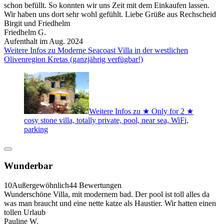
schon befüllt. So konnten wir uns Zeit mit dem Einkaufen lassen.
Wir haben uns dort sehr wohl gefühlt. Liebe Grüße aus Rechscheid
Birgit und Friedhelm
Friedhelm G.
Aufenthalt im Aug. 2024
Weitere Infos zu Moderne Seacoast Villa in der westlichen
Olivenregion Kretas (ganzjährig verfügbar!)
Weitere Infos zu ★ Only for 2 ★
cosy stone villa, totally private, pool, near sea, WiFi,
parking
Wunderbar
10
Außergewöhnlich
44 Bewertungen
Wunderschöne Villa, mit modernem bad. Der pool ist toll alles da
was man braucht und eine nette katze als Haustier. Wir hatten einen
tollen Urlaub
Pauline W.