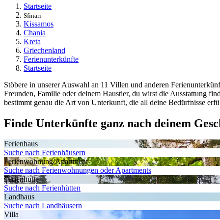
Startseite
Sfinari
Kissamos
Chania
Kreta
Griechenland
Ferienunterkünfte
Startseite
Stöbere in unserer Auswahl an 11 Villen und anderen Ferienunterkünft
Freunden, Familie oder deinem Haustier, du wirst die Ausstattung fin
bestimmt genau die Art von Unterkunft, die all deine Bedürfnisse erfül
Finde Unterkünfte ganz nach deinem Ges
Ferienhaus
Suche nach Ferienhäusern
Ferienwohnung/Apartment
Suche nach Ferienwohnungen oder Apartments
Ferienhütte
Suche nach Ferienhütten
Landhaus
Suche nach Landhäusern
Villa