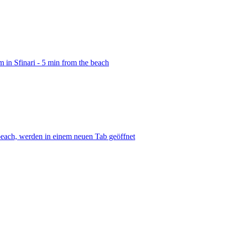
m in Sfinari - 5 min from the beach
 beach, werden in einem neuen Tab geöffnet