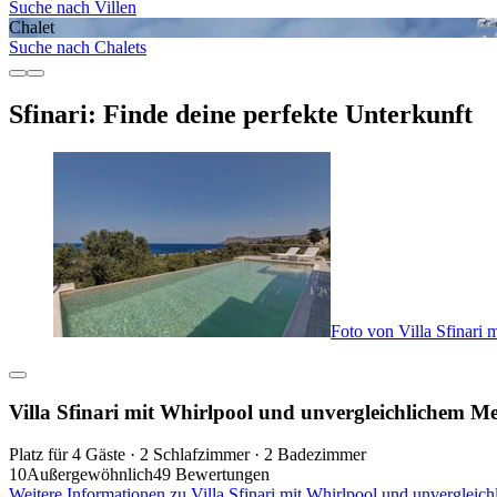
Suche nach Villen
Chalet
Suche nach Chalets
Sfinari: Finde deine perfekte Unterkunft
Foto von Villa Sfinari
Villa Sfinari mit Whirlpool und unvergleichlichem Me
Platz für 4 Gäste · 2 Schlafzimmer · 2 Badezimmer
10
Außergewöhnlich
49 Bewertungen
Weitere Informationen zu Villa Sfinari mit Whirlpool und unvergleic