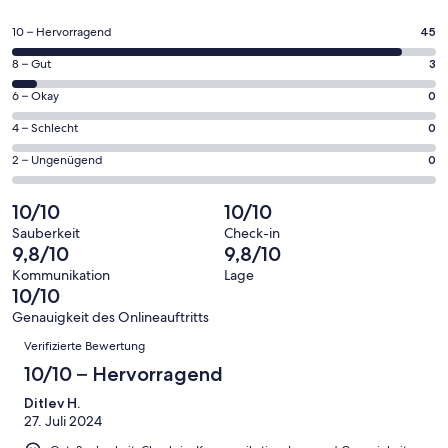
in
einem
45
10 – Hervorragend
45
neuen
von
Fenster
3
8 – Gut
3
insgesamt
geöffnet
von
49
0
6 – Okay
0
insgesamt
Gästebewertungen
von
49
0
4 – Schlecht
0
haben
insgesamt
Gästebewertungen
von
eine
49
0
2 – Ungenügend
0
haben
insgesamt
Bewertung
Gästebewertungen
von
eine
49
von
haben
insgesamt
10/10
10/10
Bewertung
Gästebewertungen
10
eine
49
von
haben
Sauberkeit
Check-in
-
Bewertung
Gästebewertungen
9,8/10
9,8/10
8
eine
Hervorragend
von
haben
-
Bewertung
Kommunikation
Lage
6
eine
10/10
Gut
von
-
Bewertung
4
Genauigkeit des Onlineauftritts
Okay
von
Bewertungen
-
Verifizierte Bewertung
2
Schlecht
-
10/10 – Hervorragend
Ungenügend
Ditlev H.
27. Juli 2024