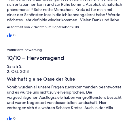
sich entspannen kann und zur Ruhe kommt. Ausblick ist natürlich
phänomenal!!! Sehr nette Menschen . Kreta ist für mich mit
einer der Schönsten Inseln die ich kennengelernt habe ! Werde
nächstes Jahr definitiv wieder kommen . Vielen Dank und liebe
Grüße .
Aufenthalt von 7 Nächten im September 2018
0
Verifizierte Bewertung
10/10 – Hervorragend
Sarah S.
2. Okt. 2018
Wahrhaftig eine Oase der Ruhe
Vorab wurden all unsere Fragen zuvorkommenden beantwortet
und es wurde uns nicht zu viel versprochen. Die
vorgeschlagenen Ausflugsziele haben wir größtensteils besucht
und waren begeistert von dieser tollen Landschaft. Hier
verbergen sich die wahren Schätze Kretas. Auch in der Villa
bleiben keine Wünsche offen! Großzügig geschnittene Zimmer,
liebevolle und detailreiche Einrichtung, professionelles Personal
0
und ein atemberaubender Ausblick machten diesen Urlaub
perfekt. Wir kommen bald wieder!