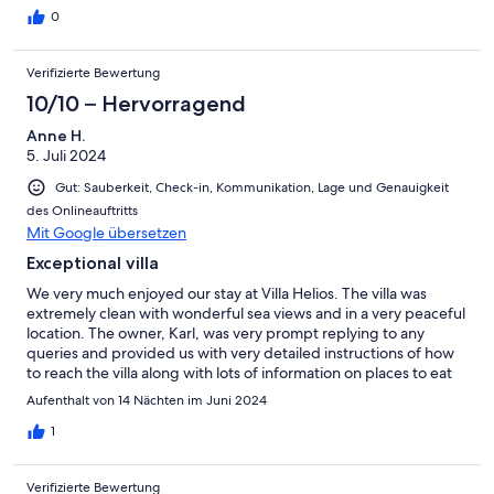
0
Verifizierte Bewertung
10/10 – Hervorragend
Anne H.
5. Juli 2024
Gut: Sauberkeit, Check-in, Kommunikation, Lage und Genauigkeit
des Onlineauftritts
Mit Google übersetzen
Exceptional villa
We very much enjoyed our stay at Villa Helios. The villa was
extremely clean with wonderful sea views and in a very peaceful
location. The owner, Karl, was very prompt replying to any
queries and provided us with very detailed instructions of how
to reach the villa along with lots of information on places to eat
and visit.
Aufenthalt von 14 Nächten im Juni 2024
1
Verifizierte Bewertung