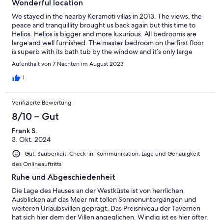
Wonderful location
We stayed in the nearby Keramoti villas in 2013. The views, the
peace and tranquillity brought us back again but this time to
Helios. Helios is bigger and more luxurious. All bedrooms are
large and well furnished. The master bedroom on the first floor
is superb with its bath tub by the window and it’s only large
balcony. The living room and kitchen area are very spacious and
Aufenthalt von 7 Nächten im August 2023
well equipped. Of course we spent most of our time outside
enjoying the large terrace and pool and that view. Early morning
1
and sunset were some of the most beautiful times. There is no
light pollution so the stars as so clear and we saw a super moon.
Verifizierte Bewertung
The nearby beaches are rocky but you can easily find your way
in for a deep water swim. The small fisherman’s port 1.5km down
8/10 – Gut
to the north below Villa Magical View is excellent for a dip after a
Frank S.
walk or run. We found the beach on from Elafonisos called
3. Okt. 2024
Kedrodasos to be the best albeit a trek through a rocky path to
get there. Well worth it. Beautiful and not commercialised. We
Gut: Sauberkeit, Check-in, Kommunikation, Lage und Genauigkeit
didn’t go far afield to eat and the food can be a bit limited but
des Onlineauftritts
there is good fish at the Sunset Fish at Sfinari and Taverna
Lefteris in Kampos is very good. Make sure you load up at Lidl in
Ruhe und Abgeschiedenheit
Chania though as local supermarkets are limited.
Die Lage des Hauses an der Westküste ist von herrlichen
Ausblicken auf das Meer mit tollen Sonnenuntergängen und
weiteren Urlaubsvillen geprägt. Das Preisniveau der Tavernen
hat sich hier dem der Villen angeglichen. Windig ist es hier öfter.