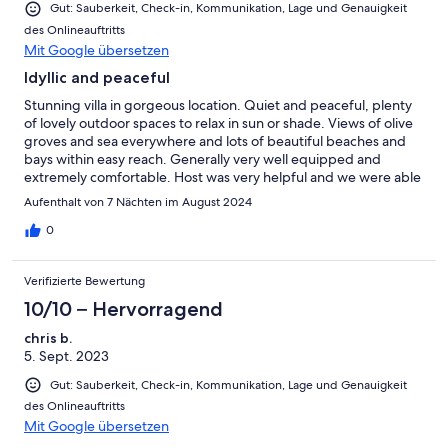
Gut: Sauberkeit, Check-in, Kommunikation, Lage und Genauigkeit
des Onlineauftritts
Mit Google übersetzen
Idyllic and peaceful
Stunning villa in gorgeous location. Quiet and peaceful, plenty
of lovely outdoor spaces to relax in sun or shade. Views of olive
groves and sea everywhere and lots of beautiful beaches and
bays within easy reach. Generally very well equipped and
extremely comfortable. Host was very helpful and we were able
to access local support from Keramoti villas who brought a
Aufenthalt von 7 Nächten im August 2024
pump for our low tyre. Overall experience was great and we
would definitely return to this villa in the future. The
0
temperature indoors was a little on the warm side even with air
conditioning, but once p we’d acclimatised, it felt fine. A
Verifizierte Bewertung
spatula/wooden spoon of some sort for cooking would be
good, there was excellent kitchen equipment but oddly this was
10/10 – Hervorragend
missing, and perhaps a few more basic essentials on arrival
chris b.
would be a nice touch.
5. Sept. 2023
Gut: Sauberkeit, Check-in, Kommunikation, Lage und Genauigkeit
des Onlineauftritts
Mit Google übersetzen