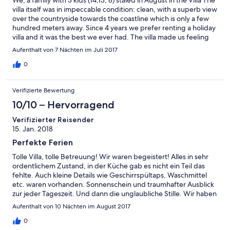
We, a family with 3 kids (14,13, 8) staied in August in the Villa The
villa itself was in impeccable condition: clean, with a superb view
over the countryside towards the coastline which is only a few
hundred meters away. Since 4 years we prefer renting a holiday
villa and it was the best we ever had. The villa made us feeling
home. The tranquille environment, away from the usual high
Aufenthalt von 7 Nächten im Juli 2017
season rush, helped us to calm down and fully recharge our
batteries for work and school. Many thanks to Ioanna, who
0
prepared wonderful dishes for us! If you ever have the
opportunity to stay in the villa, try her cooking service and enjoy
Verifizierte Bewertung
your dinner on the pool terrasse, having a glass of vine while the
sundown creates fascinating light games just in front of you. We
10/10 – Hervorragend
will never forget and hope to have the opportunity to come
Verifizierter Reisender
back!
15. Jan. 2018
Perfekte Ferien
Tolle Villa, tolle Betreuung! Wir waren begeistert! Alles in sehr
ordentlichem Zustand, in der Küche gab es nicht ein Teil das
fehlte. Auch kleine Details wie Geschirrspültaps, Waschmittel
etc. waren vorhanden. Sonnenschein und traumhafter Ausblick
zur jeder Tageszeit. Und dann die unglaubliche Stille. Wir haben
uns lange nicht mehr so wohl gefühlt. Das freundliche, stets
Aufenthalt von 10 Nächten im August 2017
hilfsbereite und mit Rat und Tat zur Seite stehende Team vor Ort
machte den Urlaub perfekt!
0