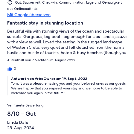
Gut: Sauberkeit, Check-in, Kommunikation, Lage und Genauigkeit
des Onlineauftritts
Mit Google übersetzen
Fantastic stay in stunning location
Beautiful villa with stunning views of the ocean and spectacular
sunsets. Gorgeous, big pool - big enough for laps - and a jacuzzi
with a view as well. Loved the setting in the rugged landscape
of Western Crete, very quiet and felt detached from the normal
hustle and bustle of tourists, hotels & busy beaches (though you
can drive to one if you really want to!) Lovely restaurants within
Aufenthalt von 7 Nächten im August 2022
15- 20mins drive - and a fully equipped kitchen & bbq if you
want to stay in and have dinner watching the sun go down. Karl
0
was very prompt in responding and full of helpful information,
Antwort von VrboOwner am 19. Sept. 2022
and Niovi was very kind, bringing a load of shopping supplies
Tom, it was a pleasure having you and your beloved ones as our guests.
from Kissomos. Absolutely loved my time here - beautiful,
We are happy that you enjoyed your stay and we hope to be able to
peaceful, luxurious!
welcome you again in the future!
Verifizierte Bewertung
8/10 – Gut
Linda Dale
25. Aug. 2024