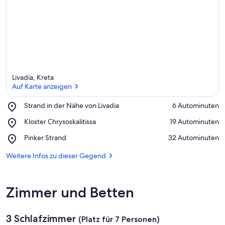
Livadia, Kreta
Auf Karte anzeigen
Place,
Strand in der Nähe von Livadia
‪6 Autominuten‬
Strand
Auf Karte anzeigen
Place,
Kloster Chrysoskalitissa
‪19 Autominuten‬
in
Kloster
der
Place,
Pinker Strand
‪32 Autominuten‬
Chrysoskalitissa
Nähe
Pinker
von
Strand
Weitere Infos zu dieser Gegend
Livadia
Zimmer und Betten
3 Schlafzimmer
(Platz für 7 Personen)