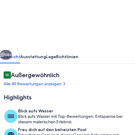
Oase
der
Ruhe,
traumhafter
Meerblick,
großer
rück
Weiter
beheizbarer
38+
Übersicht
Ausstattung
Lage
Richtlinien
Pool
und
Bewertungen
Außergewöhnlich
10
10 von 10.
Whirlpool
Alle 49 Bewertungen anzeigen
Highlights
Blick aufs Wasser
Blick aufs Wasser mit Top-Bewertungen: Entspanne bei
Abendstimmung am Whirlpool
diesem malerischen Erlebnis.
Freu dich auf den beheizten Pool