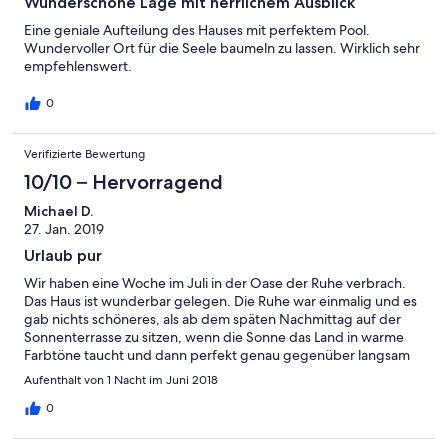
Wunderschöne Lage mit herrlichem Ausblick
Eine geniale Aufteilung des Hauses mit perfektem Pool.
Wundervoller Ort für die Seele baumeln zu lassen. Wirklich sehr
empfehlenswert.
0
Verifizierte Bewertung
10/10 – Hervorragend
Michael D.
27. Jan. 2019
Urlaub pur
Wir haben eine Woche im Juli in der Oase der Ruhe verbrach.
Das Haus ist wunderbar gelegen. Die Ruhe war einmalig und es
gab nichts schöneres, als ab dem späten Nachmittag auf der
Sonnenterrasse zu sitzen, wenn die Sonne das Land in warme
Farbtöne taucht und dann perfekt genau gegenüber langsam
im Meer versinkt. Wir hatten eine schöne Zeit und waren froh,
Aufenthalt von 1 Nacht im Juni 2018
trotz Hauptsaison Land und Meer ohne Hektik und
"Menschenmassen" geniessen zu können. Das Haus ist super
0
und auch der Service lässt keine Wünsche offen. Es hat uns sehr
gut gefallen.