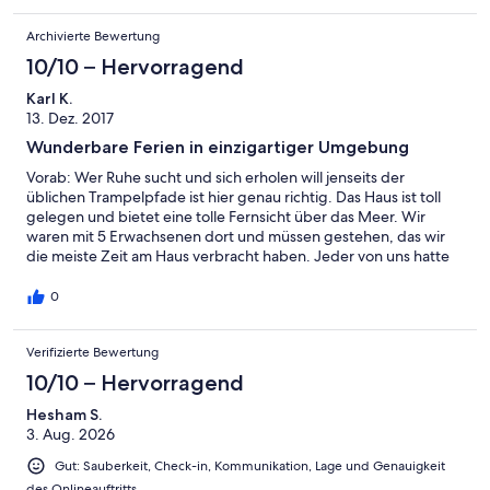
Archivierte Bewertung
10/10 – Hervorragend
Karl K.
13. Dez. 2017
Wunderbare Ferien in einzigartiger Umgebung
Vorab: Wer Ruhe sucht und sich erholen will jenseits der
üblichen Trampelpfade ist hier genau richtig. Das Haus ist toll
gelegen und bietet eine tolle Fernsicht über das Meer. Wir
waren mit 5 Erwachsenen dort und müssen gestehen, das wir
die meiste Zeit am Haus verbracht haben. Jeder von uns hatte
seinen Lieblingsplatz zum Lesen und Ruhen, abends haben wir
uns dann von Ioanna bekochen lassen. Sie bereitet auf Wunsch
0
traditionelles Essen zu und wir haben dann auf der Poolterrasse
zu Abend gegessen und den Sonnenuntergang genossen. Es
Verifizierte Bewertung
hat uns an nichts gefehlt und wir sind erholt nach Hause
gekommen. Ein großes Dankeschön an Ioanna und das Team
10/10 – Hervorragend
Vorort. Wir fühlten uns immer sehr willkommen. Alles in allem ein
sehr schöner Urlaub und sicher nicht unser letzter in diesem
Hesham S.
tollen Haus.
3. Aug. 2026
Gut: Sauberkeit, Check-in, Kommunikation, Lage und Genauigkeit
des Onlineauftritts