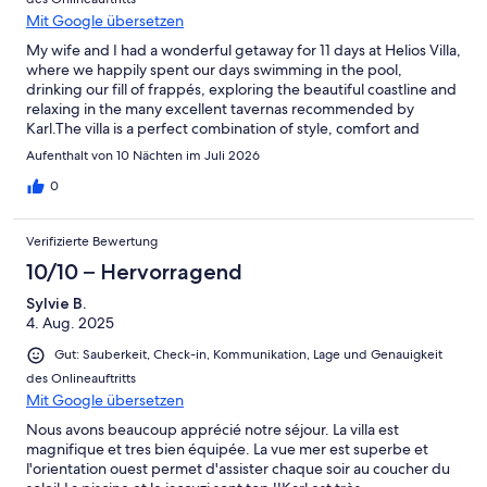
Mit Google übersetzen
My wife and I had a wonderful getaway for 11 days at Helios Villa,
where we happily spent our days swimming in the pool,
drinking our fill of frappés, exploring the beautiful coastline and
relaxing in the many excellent tavernas recommended by
Karl.The villa is a perfect combination of style, comfort and
practicality. It is beautifully built, incorporating many features of
Aufenthalt von 10 Nächten im Juli 2026
traditional Cretan architecture, and has a large pool with truly
spectacular views. We made very good use of it whenever we
0
weren’t out exploring the beaches and coastline of Western
Crete. The villa was also kept beautifully clean and tidy
Verifizierte Bewertung
throughout our stay thanks to Eleni’s regular visits.The location is
particularly special. The villa is tucked away in an olive grove in
10/10 – Hervorragend
the hills near Livadia, giving it a wonderfully peaceful, off-the-
Sylvie B.
beaten-track feel, while still being within easy reach of some of
4. Aug. 2025
the most beautiful beaches in the area. Karl’s detailed guide to
local restaurants, cafés, beaches and other places to visit was
Gut: Sauberkeit, Check-in, Kommunikation, Lage und Genauigkeit
extremely helpful and really added to our stay.If you visit in
des Onlineauftritts
summer, we particularly recommend Karkatsouli Beach, which
Mit Google übersetzen
Karl provides directions to in his guide. It has everything we
were looking for: crystal-clear water, excellent snorkelling,
Nous avons beaucoup apprécié notre séjour. La villa est
sunbeds for relaxing and generally calm seas.All in all, Helios Villa
magnifique et tres bien équipée. La vue mer est superbe et
is a fantastic place to stay and a wonderful base from which to
l'orientation ouest permet d'assister chaque soir au coucher du
experience the beauty, tranquillity and wildness of Western