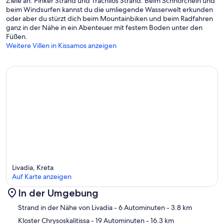
Ziele an: Pinker Strand und Trachilos Strand. Beim Schnorcheln und
beim Windsurfen kannst du die umliegende Wasserwelt erkunden
oder aber du stürzt dich beim Mountainbiken und beim Radfahren
ganz in der Nähe in ein Abenteuer mit festem Boden unter den
Füßen.
Weitere Villen in Kissamos anzeigen
Livadia, Kreta
Auf Karte anzeigen
In der Umgebung
Karte
Strand in der Nähe von Livadia
- 6 Autominuten
- 3.8 km
Kloster Chrysoskalitissa
- 19 Autominuten
- 16.3 km