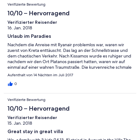
Verifizierte Bewertung
10/10 – Hervorragend
Verifizierter Reisender
16. Jan. 2018
Urlaub im Paradies
Nachdem die Anreise mit Ryanair problemlos war, waren wir
zuerst von Kreta enttäuscht. Das lag an der Schnellstrasse und
dem chaotischen Verkehr. Nach Kissamos wurde es ruhiger und
nachdem wir den Ort Platanos passiert hatten, waren wir auf
einmal auf einer wahren Traumstraße. Die kurvenreiche schmale
Küstenstraße begeistert uns direkt mit ihren fantastischen
Aufenthalt von 14 Nächten im Juli 2017
Sichten über das Meer und die unberührte Landschaft. Dann
kam der Hammer: Man fährt die Auffahrt hoch zum Haus, und
0
nach ein paar Stufen steht man im Paradies. Der große Pool, das
Haus, die Terrassen, einfach super. Die Aussicht ist noch
Verifizierte Bewertung
beeindruckender als wir erwartet haben. Nächstes Mal bleiben
wir länger!
10/10 – Hervorragend
Verifizierter Reisender
15. Jan. 2018
Great stay in great villa