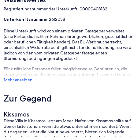
Wissenswertes
Pool (300 EUR/Woche) und/oder 27 Grad Jacuzzi (150 EUR/Woche).
Registrierungsnummer der Unterkunft: 00000408132
Die Temperatur kann bei extremen Witterungsbedingungen wie
Sturm oder Nachttemperaturen unter 15 Grad abweichen. Die
Unterkunftsnummer
2612038
Solltemperaturen sind von mittags bis ca. 18.30 Uhr garantiert.
Diese Unterkunft wird von einem privaten Gastgeber verwaltet
Der Flatscreen TV bietet zahlreiche deutsche und internationale
(eine Partei, die nicht im Rahmen ihrer gewerblichen, geschäftlichen
Programme. Bluray/DVD-Spieler und Hifi-Anlage mit USB,
oder beruflichen Tätigkeit handelt). Das EU-Verbraucherrecht,
Bluetooth (für die Verbindung zu mitgebrachten Musikquellen) und
einschließlich Widerrufsrecht, gilt nicht für deine Buchung, sie wird
CD-Spieler sind ebenfalls vorhanden.
jedoch von den vom privaten Gastgeber festgelegten
Stornierungsbedingungen abgedeckt.
Mehr Details und Bilder finden Sie auf unserer Webseite "kreta-
ferienhaus-mieten.de"
Für zusätzliche Personen fallen möglicherweise Gebühren an, die
abhängig von den Bestimmungen der Unterkunft variieren können.
Unser Ferienhaus wird von dem Verwalter der Keramoti-Villas
Mehr anzeigen
betreut. Insgesamt 7 Villen verteilen sich sehr weitläufig über den
Hang (Siehe Lage). Unser Grundstück umfasst ca. 7.600qm!
Zur Gegend
Kissamos
Diese Villa in Kissamos liegt am Meer. Hafen von Kissamos sollte auf
deiner Liste stehen, wenn du etwas unternehmen möchtest. Wenn
du dagegen lieber die Natur bewunderst, bieten sich folgende