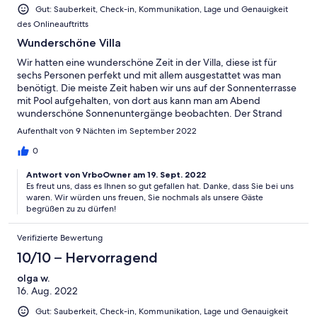
Gut: Sauberkeit, Check-in, Kommunikation, Lage und Genauigkeit
des Onlineauftritts
Wunderschöne Villa
Wir hatten eine wunderschöne Zeit in der Villa, diese ist für
sechs Personen perfekt und mit allem ausgestattet was man
benötigt. Die meiste Zeit haben wir uns auf der Sonnenterrasse
mit Pool aufgehalten, von dort aus kann man am Abend
wunderschöne Sonnenuntergänge beobachten. Der Strand
Elafonisi ist 20 Autominuten entfernt, hier kann man tolle
Aufenthalt von 9 Nächten im September 2022
Strandtage verbringen und schnorcheln. Der nächste große
Supermarkt ist 45 Autominuten entfernt, die nächste große
0
Stadt Chania ca. 90 Minuten, die Fahrzeit kommt einem
Antwort von VrboOwner am 19. Sept. 2022
allerdings nicht so lang vor, weil man damit beschäftigt ist die
Es freut uns, dass es Ihnen so gut gefallen hat. Danke, dass Sie bei uns
Aussicht zu bestaunen. Die Villa ist mit ein paar weiteren Villen
waren. Wir würden uns freuen, Sie nochmals als unsere Gäste
sehr ruhig gelegen. Wenn der Wind richtig steht, kann man
begrüßen zu zu dürfen!
auch das Meeresrauschen hören. Wir waren begeistert und
würden wiederkommen. Danke auch für die gute Betreuung
Verifizierte Bewertung
und die Informationen vom Gastgeber.
10/10 – Hervorragend
olga w.
16. Aug. 2022
Gut: Sauberkeit, Check-in, Kommunikation, Lage und Genauigkeit