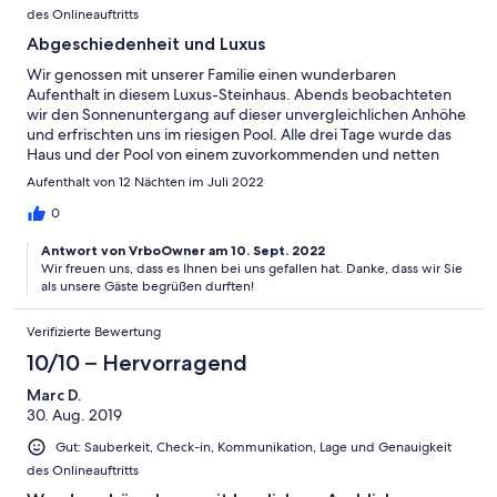
des Onlineauftritts
Abgeschiedenheit und Luxus
Wir genossen mit unserer Familie einen wunderbaren
Aufenthalt in diesem Luxus-Steinhaus. Abends beobachteten
wir den Sonnenuntergang auf dieser unvergleichlichen Anhöhe
und erfrischten uns im riesigen Pool. Alle drei Tage wurde das
Haus und der Pool von einem zuvorkommenden und netten
Personal gereinigt (frische Bettwäsche und Handtücher); uns
Aufenthalt von 12 Nächten im Juli 2022
wurde sogar ein Bringdienst (Lebensmittel aus Kissamos)
angeboten. Alles in Allem hatten wir einen wunderbaren Urlaub.
0
Wir können das Haus ohne Einschränkung weiterempfehlen!
Antwort von VrboOwner am 10. Sept. 2022
Wir freuen uns, dass es Ihnen bei uns gefallen hat. Danke, dass wir Sie
als unsere Gäste begrüßen durften!
Verifizierte Bewertung
10/10 – Hervorragend
Marc D.
30. Aug. 2019
Gut: Sauberkeit, Check-in, Kommunikation, Lage und Genauigkeit
des Onlineauftritts