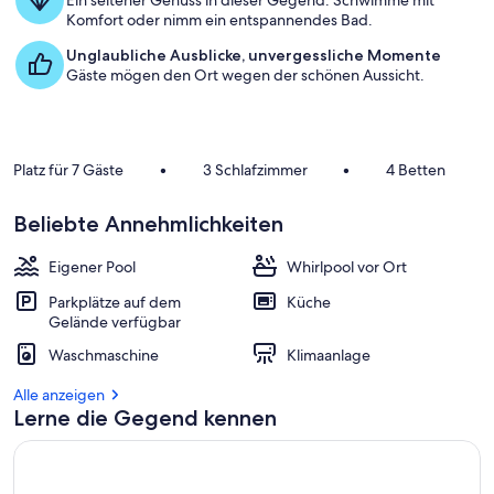
Ein seltener Genuss in dieser Gegend: Schwimme mit
Komfort oder nimm ein entspannendes Bad.
Unglaubliche Ausblicke, unvergessliche Momente
Gäste mögen den Ort wegen der schönen Aussicht.
Platz für 7 Gäste
•
3 Schlafzimmer
•
4 Betten
Beliebte Annehmlichkeiten
Eigener Pool
Whirlpool vor Ort
Parkplätze auf dem
Küche
Gelände verfügbar
Waschmaschine
Klimaanlage
Alle anzeigen
Lerne die Gegend kennen