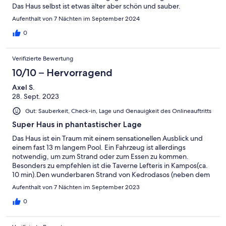
Das Haus selbst ist etwas älter aber schön und sauber.
Aufenthalt von 7 Nächten im September 2024
0
Verifizierte Bewertung
10/10 – Hervorragend
Axel S.
28. Sept. 2023
Gut: Sauberkeit, Check-in, Lage und Genauigkeit des Onlineauftritts
Super Haus in phantastischer Lage
Das Haus ist ein Traum mit einem sensationellen Ausblick und
einem fast 13 m langem Pool. Ein Fahrzeug ist allerdings
notwendig, um zum Strand oder zum Essen zu kommen.
Besonders zu empfehlen ist die Taverne Lefteris in Kampos(ca.
10 min).Den wunderbaren Strand von Kedrodasos (neben dem
oft überfüllten Elafonisi) erreicht man über Livadia in einer
Aufenthalt von 7 Nächten im September 2023
halben Stunde.
0