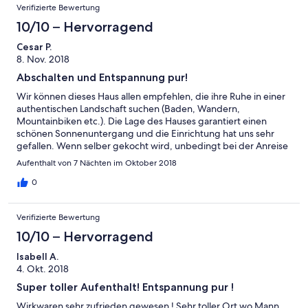
Verifizierte Bewertung
10/10 – Hervorragend
Cesar P.
8. Nov. 2018
Abschalten und Entspannung pur!
Wir können dieses Haus allen empfehlen, die ihre Ruhe in einer
authentischen Landschaft suchen (Baden, Wandern,
Mountainbiken etc.). Die Lage des Hauses garantiert einen
schönen Sonnenuntergang und die Einrichtung hat uns sehr
gefallen. Wenn selber gekocht wird, unbedingt bei der Anreise
den Grundstock einkaufen, da die Mini Markets in der näheren
Aufenthalt von 7 Nächten im Oktober 2018
Umgebung eher bescheiden sind (15 - 40 Autominuten). Den
Lieferservice für's Nachtessen können wir ebenfalls empfehlen
0
(Bestellung am Vortag nötig!). Der grosse Pool verfügte über
eine sehr gute Wasserqualität ohne Chlorgeruch). Die
Verifizierte Bewertung
Ausstattung ist sehr gut und alles funktionierte einwandfrei! Die
Kontaktpersonen vor Ort waren sehr serviceorientiert und
10/10 – Hervorragend
freundlich. Das Haus war zudem sehr sauber, wurde auch einmal
Isabell A.
gereinigt (in 1 Woche) und die (Bett-) Wäsche ausgetauscht.
4. Okt. 2018
Fazit: Hier ist man fernab vom Massentourismus und wird - bei
Bedarf - trotzdem gut umsorgt.
Super toller Aufenthalt! Entspannung pur !
Wirkwaren sehr zufrieden gewesen ! Sehr toller Ort wo Mann