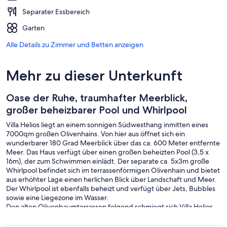
Separater Essbereich
Garten
Alle Details zu Zimmer und Betten anzeigen
Mehr zu dieser Unterkunft
Oase der Ruhe, traumhafter Meerblick,
großer beheizbarer Pool und Whirlpool
Villa Helios liegt an einem sonnigen Südwesthang inmitten eines
7000qm großen Olivenhains. Von hier aus öffnet sich ein
wunderbarer 180 Grad Meerblick über das ca. 600 Meter entfernte
Meer. Das Haus verfügt über einen großen beheizten Pool (3,5 x
16m), der zum Schwimmen einlädt. Der separate ca. 5x3m große
Whirlpool befindet sich im terrassenförmigen Olivenhain und bietet
aus erhöhter Lage einen herlichen Blick über Landschaft und Meer.
Der Whirlpool ist ebenfalls beheizt und verfügt über Jets, Bubbles
sowie eine Liegezone im Wasser.
Den alten Olivenbaumterrassen folgend schmiegt sich Villa Helios
über drei Ebenen an den Hang. Dadurch haben Sie von allen
Zimmern, Terrassen, Pool und Garten einen freien Meerblick.