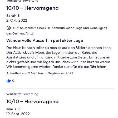
Verifizierte Bewertung
10/10 – Hervorragend
Sarah S.
2. Okt. 2022
Gut: Sauberkeit, Check-in, Kommunikation, Lage und Genauigkeit
des Onlineauftritts
Wundervolle Auszeit in perfekter Lage
Das Haus ist noch toller als man es auf den Bildern erahnen kann.
Der Ausblick aufs Meer, die Lage inmitten der Ruhe, die
Ausstattung und Einrichtung mit Liebe zum Detail. Es hat uns an
nichts gefehlt und wir ärgern uns, dass wir nur so kurz da waren.
Wir kommen gerne wieder! Danke auch für die ausführlichen
Informationen und Beratung vor Anreise, da fühlt man sich
Aufenthalt von 2 Nächten im September 2022
willkommen.
0
Verifizierte Bewertung
10/10 – Hervorragend
Maria P.
19. Sept. 2022