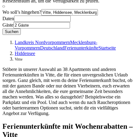
Reisezeitraum an, um die Verfügbarkeit zu prüfen.
Wo soll’s hingehen?
Daten
Gäste
Suchen
Landkreis Nordvorpommern
Mecklenburg-
Vorpommern
Deutschland
Ferienunterkünfte
Startseite
Hiddensee
Vitte
Stöbere in unserer Auswahl an 38 Apartments und anderen
Ferienunterkünften in Vitte, die für einen unvergesslichen Urlaub
sorgen. Ganz gleich, mit wem du deine Ferienunterkunft buchst, ob
mit der ganzen Bande oder nur deinen Vierbeinern, euch erwarten
all die Annehmlichkeiten, die eure gemeinsame Zeit besonders
machen werden. Was alles so dazugehört? Beispielsweise ein
Parkplatz und ein Pool. Und auch wenn du nach Raucheroptionen
oder barrierearmen Optionen suchst, steht dir ein vielfältiges
Angebot zur Verfügung.
Ferienunterkünfte mit Wochenrabatten –
Vitte