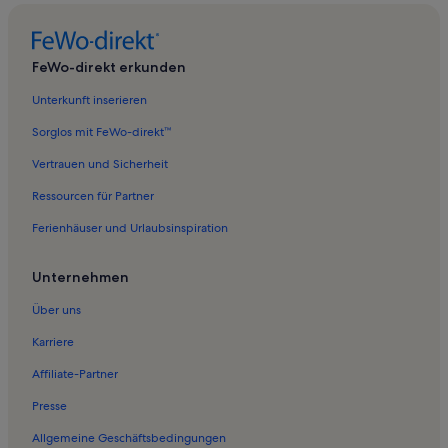
Ferienwohnungen in Glowe
Ferienwohnungen in Grubnow
FeWo-direkt erkunden
Ferienwohnungen in Waase
Unterkunft inserieren
Ferienwohnungen in Fährhof
Ferienwohnungen in Strand von Hiddensee
Sorglos mit FeWo-direkt™
Ferienwohnungen in Kluis
Vertrauen und Sicherheit
Ferienwohnungen in Rügen
Ressourcen für Partner
Ferienwohnungen in Bohlendorf
Ferienhäuser und Urlaubsinspiration
Ferienwohnungen in Halbinsel Wittow
Unternehmen
Ferienwohnungen in Hiddensee
Über uns
Ferienwohnungen in Breege
Ferienwohnungen in Volsvitz
Karriere
Ferienwohnungen in Dranske
Affiliate-Partner
Ferienwohnungen in Rappin
Presse
Ferienwohnungen in Strand Schaprode
Allgemeine Geschäftsbedingungen