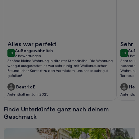
Weitere Infos zu Gemütliche Ferienwohnung mit überdachter
Weitere I
Alles war perfekt
Sehr s
außergewöhnlich
auße
Außergewöhnlich
gute A
Auße
10
10
10 von 10
10 von 1
2 Bewertungen
1 Bew
eigene 
(2
(1
Schöne kleine Wohnung in direkter Strandnähe. Die Wohnung
Sehr saube
bewertungen)
bewe
war gut ausgestattet, es war sehr ruhig, mit Wellenrauschen.
besonders d
Freundlicher Kontakt zu den Vermietern, uns hat es sehr gut
Wohnung st
gefallen!
Terrasse. F
willkommen
Beatrix E.
Heid
Aufenthalt im Juni 2025
Aufenthalt
Finde Unterkünfte ganz nach deinem
Geschmack
Suche nach Ferienhäusern
Suche nach Ferienwohnungen oder 
Suche nach 