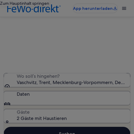
Zum Hauptinhalt springen
App herunterladen
Vaschvitz: haustierfreundliche
Ferienunterkünfte
Wir haben 903 haustierfreundliche Ferienunterkünfte
gefunden – gib deinen Reisezeitraum ein, um die
Verfügbarkeit zu prüfen
Wo soll’s hingehen?
Vaschvitz, Trent, Mecklenburg-Vorpommern, Deutsch
Daten
Gäste
2 Gäste mit Haustieren
Suchen