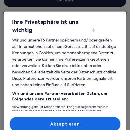
Ihre Privatsphäre ist uns
Trent
Haustierfreundliche Ferienunterkünfte in Vaschvitz
wichtig
Vaschvitz: Entdecke
Wir und unsere
16
Partner speichern und/ oder greifen
haustierfreundliche
auf Informationen auf einem Gerät zu, z.B. auf eindeutige
Kennungen in Cookies, um personenbezogene Daten zu
Ferienunterkünfte
verarbeiten. Sie können Ihre Präferenzen akzeptieren
oder verwalten. Klicken Sie dazu bitte unten oder
Weitere Infos zu Villa Seepferdchen - Die Villa für Gäste 
Weitere In
besuchen Sie jederzeit die Seite der Datenschutzrichtlinie.
Diese Präferenzen werden unseren Partnern signalisiert
und haben keinen Einfluss auf Surfdaten.
Wir und unsere Partner verarbeiten Daten, um
Folgendes bereitzustellen:
Verwendung genauer Standortdaten. Endgeräteeigenschaften zur
Identifikation aktiv abfragen. Speichern von oder Zugriff auf
Informationen auf einem Endgerät. Personalisierte Werbung und
Inhalte, Messung von Werbeleistung und der Performance von Inhalten,
Zielgruppenforschung sowie Entwicklung und Verbesserung von
Akzeptieren
Angeboten.