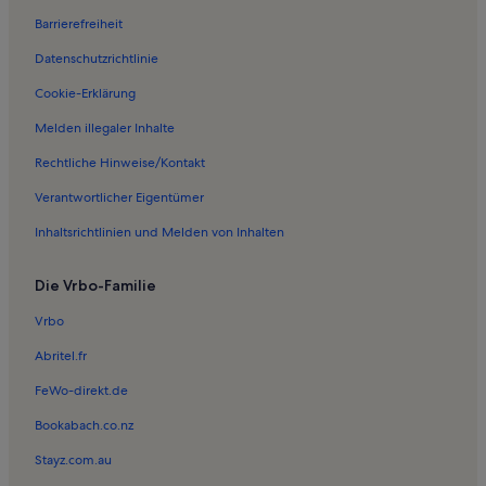
Ferienwohnungen in Vieregge
Barrierefreiheit
Ferienwohnungen in Gagern
Datenschutzrichtlinie
Ferienwohnungen in Tribbevitz
Cookie-Erklärung
Ferienwohnungen in Kammin
Melden illegaler Inhalte
Ferienwohnungen in Trent
Rechtliche Hinweise/Kontakt
Ferienwohnungen in Charlottendorf
Verantwortlicher Eigentümer
Ferienwohnungen in Kloster
Inhaltsrichtlinien und Melden von Inhalten
Ferienwohnungen in Neuenkirchen
Ferienwohnungen in Sankt-Jacob-Kirche
Die Vrbo-Familie
Ferienwohnungen in Schaprode
Vrbo
Ferienwohnungen in Strand bei Goos
Abritel.fr
Ferienwohnungen in Lancken
FeWo-direkt.de
Ferienwohnungen in Hafen Breege
Bookabach.co.nz
Ferienwohnungen in Moritzhagen
Stayz.com.au
Ferienwohnungen in Goos