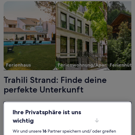
Suche nach Ferienhäusern
Suche nach Ferienwohnungen oder 
Suche nach 
Ferienhaus
Ferienwohnung/Apartment
Ferienhütt
Trahili Strand: Finde deine
perfekte Unterkunft
Weitere Infos zu Anwesen / Landgut - Elafonisi
Weitere I
Ihre Privatsphäre ist uns
wichtig
Wir und unsere
16
Partner speichern und/ oder greifen