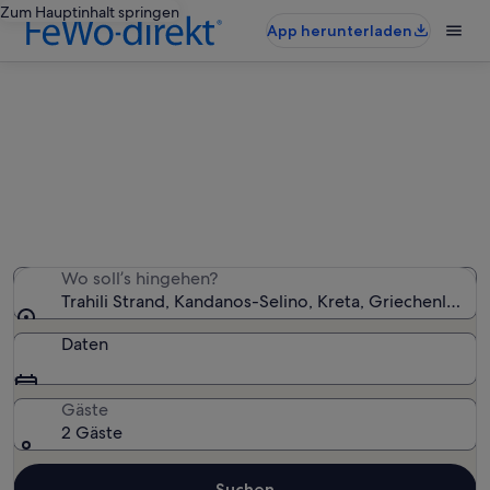
Zum Hauptinhalt springen
App herunterladen
Ferienunterkünfte nahe Trahili
Strand
Wir haben 75 Ferienunterkünfte gefunden. Bitte gib
deinen Reisezeitraum an, um die Verfügbarkeit zu
prüfen.
Wo soll’s hingehen?
Trahili Strand, Kandanos-Selino, Kreta, Griechenland
Daten
Gäste
2 Gäste
Suchen