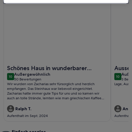
Weitere Infos zu Anwesen / Landgut - Elafonisi
Weitere I
Schönes Haus in wunderbarer
Ausser
außergewöhnlich
auße
Umgebung
Außergewöhnlich
Auße
10
10
10 von 10
10 von 1
50 Bewertungen
3 Bew
(50
(3
Wir wurden von Zacharias sehr fürsorglich und herzlich
Lage, Aust
bewertungen)
bewe
empfangen. Das Steinhaus war liebevoll eingerichtet.
Zacharias hatte immer gute Tips für uns und so kamen wir
auch an tolle Strände, lernten wie man griechischen Kaffee
macht, was typischer Käse ist und vieles mehr. Die drei Hunde
sind so liebenswert. Vielen Dank Zacharias für die gute Zeit!
Ralph T.
Andr
Aufenthalt im Sept. 2024
Aufenthalt
Einfach sorglos