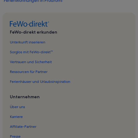
Ferienwohnungen in Prodromi
Ferienwohnungen in Moni Chrisoskalitissis
Ferienwohnungen in Dhris
Ferienwohnungen in Plemeniana
FeWo-direkt erkunden
Ferienwohnungen in Sklavopoula
Unterkunft inserieren
Ferienwohnungen in Naiadenquelle
Sorglos mit FeWo-direkt™
Ferienwohnungen in Pelekanos
Vertrauen und Sicherheit
Ferienwohnungen in Elafonissi
Ressourcen für Partner
Ferienwohnungen in Kandanos-Selino
Ferienhäuser und Urlaubsinspiration
Ferienwohnungen in Venezianische Burg
Ferienwohnungen in Anidri Strand
Unternehmen
Ferienwohnungen in Pinker Strand
Über uns
Ferienwohnungen in Museum der Akraten Europas
Karriere
Ferienwohnungen in Paleochora
Affiliate-Partner
Ferienwohnungen in Kriós
Presse