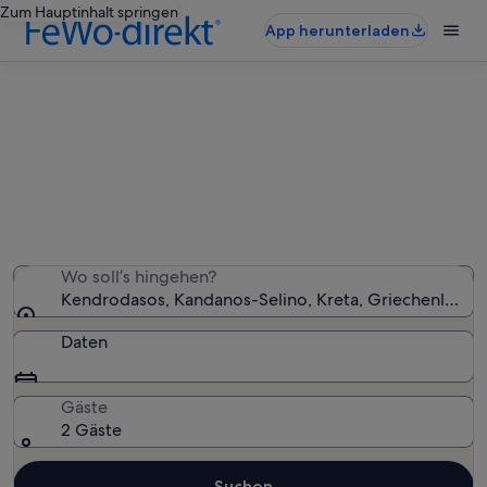
Zum Hauptinhalt springen
App herunterladen
Ferienunterkünfte nahe
Kendrodasos
Wir haben 119 Ferienunterkünfte gefunden. Bitte gib
deinen Reisezeitraum an, um die Verfügbarkeit zu
prüfen.
Wo soll’s hingehen?
Kendrodasos, Kandanos-Selino, Kreta, Griechenland
Daten
Gäste
2 Gäste
Suchen