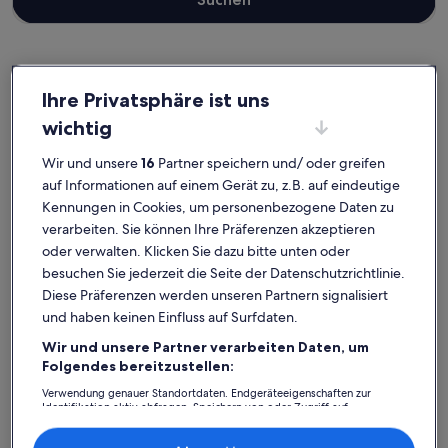
Kandanos-Selino
Ferienunterkünfte nahe Kendrodasos
Ihre Privatsphäre ist uns
wichtig
Wirf einen Blick auf unsere Auswahl an Ferienunterkünften nahe
Wir und unsere
16
Partner speichern und/ oder greifen
Kendrodasos, die einfach zum Wohlfühlen einladen. Ganz gleich, ob
auf Informationen auf einem Gerät zu, z.B. auf eindeutige
du mit Freunden, Familie oder nur mit deinem Vierbeiner
unterwegs bist, in Ferienunterkünften findest du die Ausstattung,
Kennungen in Cookies, um personenbezogene Daten zu
die du für einen gelungenen Urlaub mit deinen Lieben brauchst.
verarbeiten. Sie können Ihre Präferenzen akzeptieren
Darunter zum Beispiel Parkmöglichkeiten und ein Kamin. Und auch
oder verwalten. Klicken Sie dazu bitte unten oder
wenn du Optionen zur Barrierefreiheit oder bezüglich der
besuchen Sie jederzeit die Seite der Datenschutzrichtlinie.
Rauchpräferenzen suchst, wirst du das finden, was dir vorschwebt.
Diese Präferenzen werden unseren Partnern signalisiert
und haben keinen Einfluss auf Surfdaten.
Wir und unsere Partner verarbeiten Daten, um
Finde Unterkünfte ganz nach deinem
Folgendes bereitzustellen:
Geschmack
Verwendung genauer Standortdaten. Endgeräteeigenschaften zur
Identifikation aktiv abfragen. Speichern von oder Zugriff auf
Informationen auf einem Endgerät. Personalisierte Werbung und
Suche nach Ferienhäusern
Suche nach Ferienwohnungen oder 
Suche nach 
Inhalte, Messung von Werbeleistung und der Performance von Inhalten,