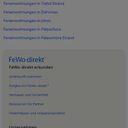
Ferienwohnungen in Trahili Strand
Ferienwohnungen in Elafonissi
Ferienwohnungen in Límni
Ferienwohnungen in Paleochora
Ferienwohnungen in Palaiochora Strand
Ferienwohnungen in Moni Chrisoskalitissis
Ferienwohnungen in Museum der Akraten Europas
Ferienwohnungen in Tzitzifia
FeWo-direkt erkunden
Ferienwohnungen in Plakáki Strand
Unterkunft inserieren
Ferienwohnungen in Amigdalokefali
Sorglos mit FeWo-direkt™
Ferienwohnungen in Elos
Vertrauen und Sicherheit
Ferienwohnungen in Elafonissi Beach
Ressourcen für Partner
Ferienwohnungen in Pinker Strand
Ferienhäuser und Urlaubsinspiration
Ferienwohnungen in Sklavopoula
Ferienwohnungen in Inachori
Unternehmen