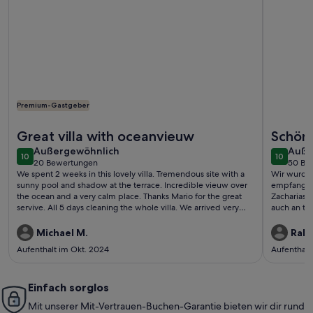
Premium-Gastgeber
Weitere Infos zu Neues Haus Villa Harmony - Erschwingliche
Weitere I
Great villa with oceanvieuw
Schön
außergewöhnlich
auße
Außergewöhnlich
Umge
Auße
10
10
10 von 10
10 von 1
20 Bewertungen
50 Be
(20
(50
We spent 2 weeks in this lovely villa. Tremendous site with a
Wir wurden
bewertungen)
bewe
sunny pool and shadow at the terrace. Incredible vieuw over
empfangen.
the ocean and a very calm place. Thanks Mario for the great
Zacharias 
servive. All 5 days cleaning the whole villa. We arrived very
auch an to
late at night, but Mario waited for us and showed us the way.
macht, was
Michael
sind so lie
Michael M.
Ralp
Aufenthalt im Okt. 2024
Aufenthalt
Einfach sorglos
Mit unserer Mit-Vertrauen-Buchen-Garantie bieten wir dir rund