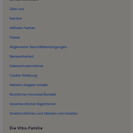
Ferienwohnungen in Alonáki Strand
Über uns
Ferienwohnungen in Kriós
Karriere
Ferienwohnungen in Pelekanos
Affiliate-Partner
Ferienwohnungen in Grigoriana
Presse
Ferienwohnungen in Plokamianá
Allgemeine Geschäftsbedingungen
Ferienwohnungen in Perivolia
Barrierefreiheit
Ferienwohnungen in Kloster Chrysoskalitissa
Datenschutzrichtlinie
Ferienwohnungen in Strand Kedrodasos
Ferienwohnungen in Kalámia Strand
Cookie-Erklärung
Ferienwohnungen in Gialos
Melden illegaler Inhalte
Ferienwohnungen in Krios Strand
Rechtliche Hinweise/Kontakt
Ferienwohnungen in Grammeno Strand
Verantwortlicher Eigentümer
Ferienwohnungen in Livadia
Inhaltsrichtlinien und Melden von Inhalten
Ferienwohnungen in Venezianische Burg
Die Vrbo-Familie
Häuser in Elafonissi