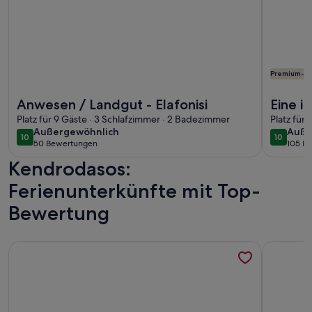
Premium-G
Weitere Infos zu Anwesen / Landgut - Elafonisi
Weitere I
Anwesen / Landgut - Elafonisi
Eine i
Platz für 9 Gäste · 3 Schlafzimmer · 2 Badezimmer
beheiz
Platz für
außergewöhnlich
auße
Außergewöhnlich
Auße
erkund
10
10
10 von 10
10 von 1
50 Bewertungen
105 B
(50
(105
Kendrodasos:
bewertungen)
bewe
Ferienunterkünfte mit Top-
Bewertung
Weitere Infos zu Neues Haus Villa Harmony - Erschwingliche
Weitere I