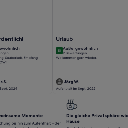
lliarakis Wohnung
Foto von Beste Aussicht Bergvilla - P
dentlich!
Urlaub
ewöhnlich
außergewöhnlich
ewöhnlich
Außergewöhnlich
10
10 von 10
ungen
2 Bewertungen
(2
ung, Sauberkeit, Empfang -
Wir kommen gern wieder.
ungen)
bewertungen)
WOW!
s S.
Jörg W.
 Sept. 2024
Aufenthalt im Sept. 2022
meinsame Momente
Die gleiche Privatsphäre wi
Hause
hung bis hin zum Aufenthalt – der