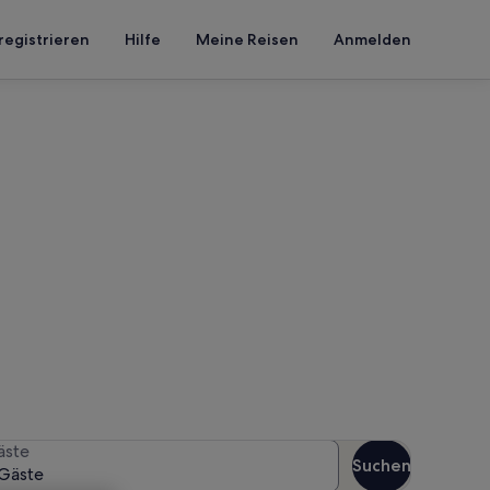
registrieren
Hilfe
Meine Reisen
Anmelden
rand
 Reisezeitraum an, um die
äste
Suchen
Gäste