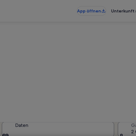
App öffnen
Unterkunft 
ienunterkünfte nahe Krios St
künfte gefunden. Bitte gib deinen
Verfügbarkeit zu prüfen.
Daten
G
2 