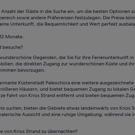
ie Anzahl der Gäste in die Suche ein, um die besten Optionen 
eich sowie andere Präferenzen festzulegen. Die Preise könne
 eine Unterkunft, die Bequemlichkeit und Wert perfekt ausbala
 12 Monate.
nd besuche?
underschöne Gegenden, die Sie für Ihre Ferienunterkunft in B
lien, die direkten Zugang zur wunderschönen Küste und ihrem 
hwimmen bevorzugen.
charmante Küstenstadt Paleochora eine weitere ausgezeichnete
 größeren Häusern, und bietet bequemen Zugang zu lokalen Ge
ze Fahrt von Krios Strand entfernt und bieten bequemen Zuga
nis suchen, bieten die Gebiete etwas landeinwärts von Krios S
 malerische Aussicht und eine ruhige Umgebung, während sie 
he von Krios Strand zu übernachten?