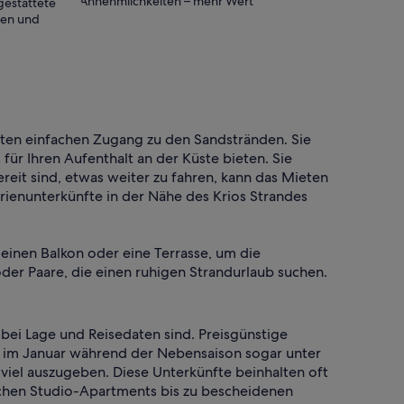
Annehmlichkeiten – mehr Wert
gestattete
thank you again. 
ten und
ieten einfachen Zugang zu den Sandstränden. Sie
ür Ihren Aufenthalt an der Küste bieten. Sie
it sind, etwas weiter zu fahren, kann das Mieten
rienunterkünfte in der Nähe des Krios Strandes
 einen Balkon oder eine Terrasse, um die
oder Paare, die einen ruhigen Strandurlaub suchen.
 bei Lage und Reisedaten sind. Preisgünstige
n im Januar während der Nebensaison sogar unter
viel auszugeben. Diese Unterkünfte beinhalten oft
ichen Studio-Apartments bis zu bescheidenen