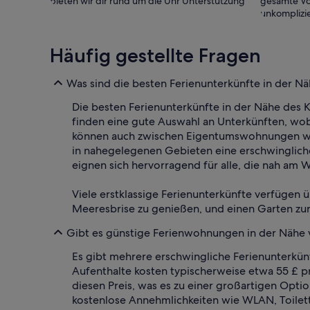
bieten wir dir rund um die Uhr Unterstützung
gesamte Vo
unkomplizie
Häufig gestellte Fragen
Was sind die besten Ferienunterkünfte in der Nä
Die besten Ferienunterkünfte in der Nähe des 
finden eine gute Auswahl an Unterkünften, wobe
können auch zwischen Eigentumswohnungen wähl
in nahegelegenen Gebieten eine erschwingliche
eignen sich hervorragend für alle, die nah am 
Viele erstklassige Ferienunterkünfte verfügen 
Meeresbrise zu genießen, und einen Garten zur 
Gibt es günstige Ferienwohnungen in der Nähe 
Es gibt mehrere erschwingliche Ferienunterkünf
Aufenthalte kosten typischerweise etwa 55 £ p
diesen Preis, was es zu einer großartigen Opti
kostenlose Annehmlichkeiten wie WLAN, Toilet