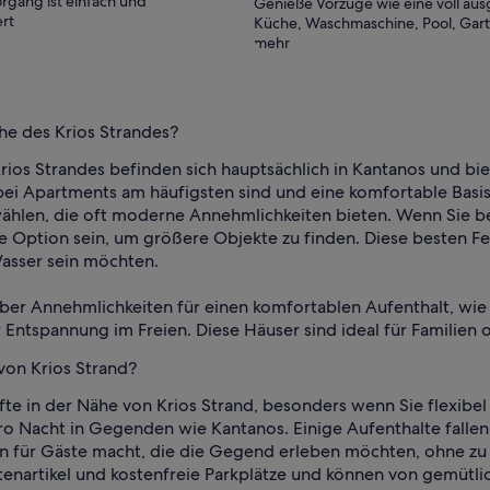
rgang ist einfach und
Genieße Vorzüge wie eine voll aus
rt
Küche, Waschmaschine, Pool, Gar
mehr
he des Krios Strandes?
Krios Strandes befinden sich hauptsächlich in Kantanos und b
i Apartments am häufigsten sind und eine komfortable Basis f
en, die oft moderne Annehmlichkeiten bieten. Wenn Sie bere
 Option sein, um größere Objekte zu finden. Diese besten Fe
Wasser sein möchten.
über Annehmlichkeiten für einen komfortablen Aufenthalt, wie
Entspannung im Freien. Diese Häuser sind ideal für Familien 
von Krios Strand?
te in der Nähe von Krios Strand, besonders wenn Sie flexibel
ro Nacht in Gegenden wie Kantanos. Einige Aufenthalte falle
on für Gäste macht, die die Gegend erleben möchten, ohne zu 
tenartikel und kostenfreie Parkplätze und können von gemütl