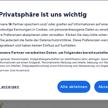
Kalender
 Privatsphäre ist uns wichtig
Derzeit
August 2026
werden
nsere
16
Partner speichern und/ oder greifen auf Informationen auf ein
die
eindeutige Kennungen in Cookies, um personenbezogene Daten zu verarb
Monate
Montag
Dienstag
Mittwoch
Donnerstag
Freitag
Samstag
Sonntag
Montag
Die
Mo
Di
Mi
Do
Fr
Sa
So
Mo
Di
e Präferenzen akzeptieren oder verwalten. Klicken Sie dazu bitte unten
August
ie jederzeit die Seite der Datenschutzrichtlinie. Diese Präferenzen we
2026
ignalisiert und haben keinen Einfluss auf Surfdaten.
und
1
1
2
2
Kandanos-Selino
Ferienunterkünfte nahe Krios Strand
September
unsere Partner verarbeiten Daten, um Folgendes bereitzustelle
2026
enauer Standortdaten. Endgeräteeigenschaften zur Identifikation aktiv abfragen. Spei
3
4
5
6
7
8
7
8
9
9
vorschwebt, wirf einen Blick auf unsere Ferienunterkünfte und finde die
angezeigt.
Informationen auf einem Endgerät. Personalisierte Werbung und Inhalte, Messung von We
t verbringst, ob mit Familie, Freunden oder deiner treuen Fellnase, eu
ance von Inhalten, Zielgruppenforschung sowie Entwicklung und Verbesserung von Ange
eispielsweise ein Whirlpool und ein Garten. Und auch wenn du Optionen
Partner (Lieferanten)
10
11
12
13
14
15
14
15
1
16
rschwebt.
17
18
19
20
21
22
21
22
2
23
 anzeigen
Alle ablehnen
Akze
ach deinem Geschmack
24
25
26
27
28
29
28
29
3
30
31
wohnungen oder Apartments
Suche nach Ferienhütten
Suche nach Landhäu