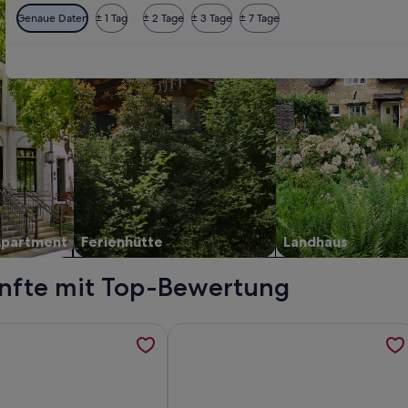
Genaue Daten
± 1 Tag
± 2 Tage
± 3 Tage
± 7 Tage
Apartment
Ferienhütte
Landhaus
ünfte mit Top-Bewertung
afonisi, werden in einem neuen Tab geöffnet
ormationen zu Malliarakis Wohnung, werden in einem neuen T
Weitere Informationen zu Beste Aussi