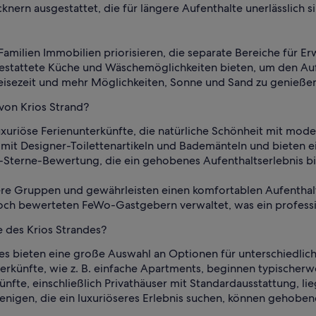
ern ausgestattet, die für längere Aufenthalte unerlässlich si
 Familien Immobilien priorisieren, die separate Bereiche für
gestattete Küche und Wäschemöglichkeiten bieten, um den Aufe
eisezeit und mehr Möglichkeiten, Sonne und Sand zu genieße
 von Krios Strand?
luxuriöse Ferienunterkünfte, die natürliche Schönheit mit m
l mit Designer-Toilettenartikeln und Bademänteln und bieten
5-Sterne-Bewertung, die ein gehobenes Aufenthaltserlebnis bi
ßere Gruppen und gewährleisten einen komfortablen Aufenthal
och bewerteten FeWo-Gastgebern verwaltet, was ein profession
e des Krios Strandes?
des bieten eine große Auswahl an Optionen für unterschiedlic
rkünfte, wie z. B. einfache Apartments, beginnen typischerwe
ünfte, einschließlich Privathäuser mit Standardausstattung, 
jenigen, die ein luxuriöseres Erlebnis suchen, können gehobe