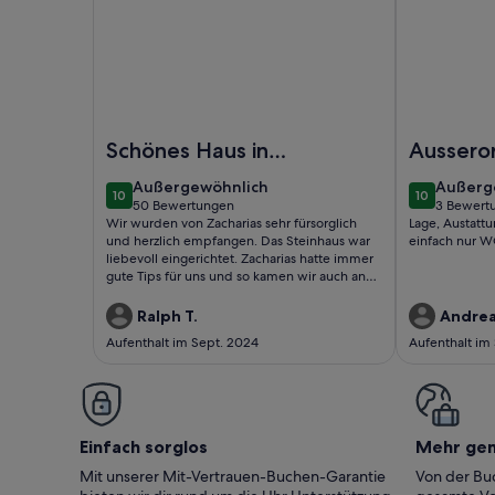
Foto von Anwesen / Landgut - Elafonisi
Foto von Ma
Schönes Haus in
Ausseror
wunderbarer
außergewöhnlich
außerg
Außergewöhnlich
Außerg
10
10
Umgebung
10 von 10
10 von 10
50 Bewertungen
3 Bewert
(50
(3
Wir wurden von Zacharias sehr fürsorglich
Lage, Austatt
bewertungen)
bewert
und herzlich empfangen. Das Steinhaus war
einfach nur 
liebevoll eingerichtet. Zacharias hatte immer
gute Tips für uns und so kamen wir auch an
tolle Strände, lernten wie man griechischen
Kaffee macht, was typischer Käse ist und
Ralph T.
Andrea
vieles mehr. Die drei Hunde sind so
Aufenthalt im Sept. 2024
Aufenthalt im
liebenswert. Vielen Dank Zacharias für die
gute Zeit!
Einfach sorglos
Mehr ge
Mit unserer Mit-Vertrauen-Buchen-Garantie
Von der Buc