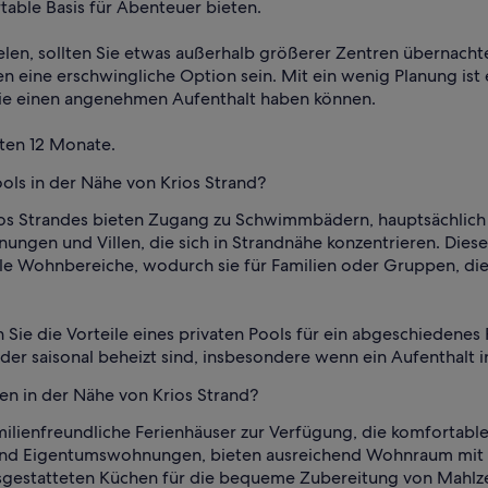
rtable Basis für Abenteuer bieten.
elen, sollten Sie etwas außerhalb größerer Zentren übernachte
 eine erschwingliche Option sein. Mit ein wenig Planung ist 
 Sie einen angenehmen Aufenthalt haben können.
zten 12 Monate.
ols in der Nähe von Krios Strand?
os Strandes bieten Zugang zu Schwimmbädern, hauptsächlich p
ngen und Villen, die sich in Strandnähe konzentrieren. Diese
 Wohnbereiche, wodurch sie für Familien oder Gruppen, die
 Sie die Vorteile eines privaten Pools für ein abgeschiedenes 
der saisonal beheizt sind, insbesondere wenn ein Aufenthalt i
ien in der Nähe von Krios Strand?
milienfreundliche Ferienhäuser zur Verfügung, die komfortabl
 und Eigentumswohnungen, bieten ausreichend Wohnraum mit
usgestatteten Küchen für die bequeme Zubereitung von Mahlze