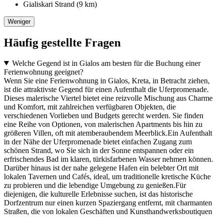
Gialiskari Strand (9 km)
Weniger
Häufig gestellte Fragen
Welche Gegend ist in Gialos am besten für die Buchung einer
Ferienwohnung geeignet?
Wenn Sie eine Ferienwohnung in Gialos, Kreta, in Betracht ziehen,
ist die attraktivste Gegend für einen Aufenthalt die Uferpromenade.
Dieses malerische Viertel bietet eine reizvolle Mischung aus Charme
und Komfort, mit zahlreichen verfügbaren Objekten, die
verschiedenen Vorlieben und Budgets gerecht werden. Sie finden
eine Reihe von Optionen, von malerischen Apartments bis hin zu
größeren Villen, oft mit atemberaubendem Meerblick.Ein Aufenthalt
in der Nähe der Uferpromenade bietet einfachen Zugang zum
schönen Strand, wo Sie sich in der Sonne entspannen oder ein
erfrischendes Bad im klaren, türkisfarbenen Wasser nehmen können.
Darüber hinaus ist der nahe gelegene Hafen ein belebter Ort mit
lokalen Tavernen und Cafés, ideal, um traditionelle kretische Küche
zu probieren und die lebendige Umgebung zu genießen.Für
diejenigen, die kulturelle Erlebnisse suchen, ist das historische
Dorfzentrum nur einen kurzen Spaziergang entfernt, mit charmanten
Straßen, die von lokalen Geschäften und Kunsthandwerksboutiquen