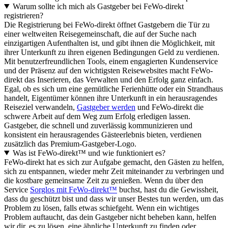
Warum sollte ich mich als Gastgeber bei FeWo-direkt
registrieren?
Die Registrierung bei FeWo-direkt öffnet Gastgebern die Tür zu
einer weltweiten Reisegemeinschaft, die auf der Suche nach
einzigartigen Aufenthalten ist, und gibt ihnen die Möglichkeit, mit
ihrer Unterkunft zu ihren eigenen Bedingungen Geld zu verdienen.
Mit benutzerfreundlichen Tools, einem engagierten Kundenservice
und der Präsenz auf den wichtigsten Reisewebsites macht FeWo-
direkt das Inserieren, das Verwalten und den Erfolg ganz einfach.
Egal, ob es sich um eine gemütliche Ferienhütte oder ein Strandhaus
handelt, Eigentümer können ihre Unterkunft in ein herausragendes
Reiseziel verwandeln,
Gastgeber werden
und FeWo-direkt die
schwere Arbeit auf dem Weg zum Erfolg erledigen lassen.
Gastgeber, die schnell und zuverlässig kommunizieren und
konsistent ein herausragendes Gästeerlebnis bieten, verdienen
zusätzlich das Premium-Gastgeber-Logo.
Was ist FeWo-direkt™ und wie funktioniert es?
FeWo-direkt hat es sich zur Aufgabe gemacht, den Gästen zu helfen,
sich zu entspannen, wieder mehr Zeit miteinander zu verbringen und
die kostbare gemeinsame Zeit zu genießen. Wenn du über den
Service
Sorglos mit FeWo-direkt™
buchst, hast du die Gewissheit,
dass du geschützt bist und dass wir unser Bestes tun werden, um das
Problem zu lösen, falls etwas schiefgeht. Wenn ein wichtiges
Problem auftaucht, das dein Gastgeber nicht beheben kann, helfen
wir dir, es zu lösen, eine ähnliche Unterkunft zu finden oder