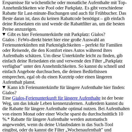
Ersparnisse für wöchentliche oder monatliche Aufenthalte mit Top-
Annehmlichkeiten wie Pool oder Parkplatz. Es gibt verschiedene
Rabatte für Last-minute-Buchungen und auch für Frühbucher. Das
Beste daran ist, dass du keinen Rabattcode benötigst – gib einfach
deine Reisedaten ein und wende die Rabattfilter an, um die besten
Preise anzuzeigen.
Gibt es hier Ferienunterkünfte mit Parkplatz: Gialos?
Gialos : FeWo-direkt bietet hier eine große Auswahl an
Ferienunterkünften mit Parkmöglichkeiten – perfekt für Familien
oder Reisende, die den Komfort eines Autos während ihres
Aufenthalts schätzen. Um diese Unterkünfte leicht zu finden, gib
einfach deine Reisedaten ein und verwende den Filter „Parkplatz
verfügbar" unter den Annehmlichkeiten. So kannst du schnell und
einfach Angebote durchsuchen, die deinen Bedürfnissen
entsprechen, egal ob du einen Kurztrip oder einen längeren
Aufenthalt planst.
Kann ich Ferienunterkünfte für längere Aufenthalte hier finden:
Gialos?
Eine
Gialos-Ferienunterkunft für längere Aufenthalte
ist der beste
Weg, um das lokale Leben kennenzulernen. Außerdem kannst du
die Rabatte für längere Aufenthalte optimal nutzen. Bei Aufenthalten
von einem Monat oder einer Woche sparst du durchschnittlich 10
%.* Rabatte für längere Aufenthalte werden automatisch
angewendet, wenn du deine Urlaubsdaten in das Such-Tool
eingibst, oder du kannst die Filter „Wochenaufenthalt" und