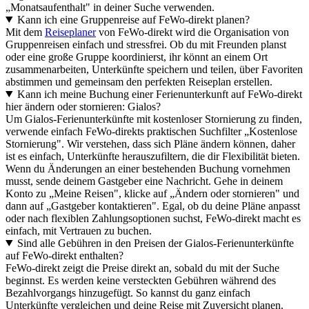
„Monatsaufenthalt" in deiner Suche verwenden.
Kann ich eine Gruppenreise auf FeWo-direkt planen?
Mit dem
Reiseplaner
von FeWo-direkt wird die Organisation von
Gruppenreisen einfach und stressfrei. Ob du mit Freunden planst
oder eine große Gruppe koordinierst, ihr könnt an einem Ort
zusammenarbeiten, Unterkünfte speichern und teilen, über Favoriten
abstimmen und gemeinsam den perfekten Reiseplan erstellen.
Kann ich meine Buchung einer Ferienunterkunft auf FeWo-direkt
hier ändern oder stornieren: Gialos?
Um Gialos-Ferienunterkünfte mit kostenloser Stornierung zu finden,
verwende einfach FeWo-direkts praktischen Suchfilter „Kostenlose
Stornierung". Wir verstehen, dass sich Pläne ändern können, daher
ist es einfach, Unterkünfte herauszufiltern, die dir Flexibilität bieten.
Wenn du Änderungen an einer bestehenden Buchung vornehmen
musst, sende deinem Gastgeber eine Nachricht. Gehe in deinem
Konto zu „Meine Reisen", klicke auf „Ändern oder stornieren" und
dann auf „Gastgeber kontaktieren". Egal, ob du deine Pläne anpasst
oder nach flexiblen Zahlungsoptionen suchst, FeWo-direkt macht es
einfach, mit Vertrauen zu buchen.
Sind alle Gebühren in den Preisen der Gialos-Ferienunterkünfte
auf FeWo-direkt enthalten?
FeWo-direkt zeigt die Preise direkt an, sobald du mit der Suche
beginnst. Es werden keine versteckten Gebühren während des
Bezahlvorgangs hinzugefügt. So kannst du ganz einfach
Unterkünfte vergleichen und deine Reise mit Zuversicht planen.