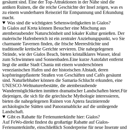
gesäumt sind. Eine der Top-Attraktionen in der Nähe sind die
antiken Ruinen, die die reiche Geschichte der Insel zeigen, was es
zu einem wunderbaren Reiseziel für Entspannung und Erkundung
macht.
Was sind die wichtigsten Sehenswürdigkeiten in Gialos?
In Gialos auf Kreta können Besucher eine Mischung aus
atemberaubender Naturschönheit und lokaler Kultur genießen. Der
malerische Hafenbereich ist ein zentraler Anziehungspunkt, wo Sie
charmante Tavernen finden, die frische Meeresfrüchte und
traditionelle kretische Gerichte servieren. Die nahegelegenen
Strände, wie der Gialos Beach, bieten kristallklares Wasser, ideal
zum Schwimmen und Sonnenbaden.Eine kurze Autofahrt entfernt
liegt die antike Stadt Chania mit einem wunderschönen
venezianischen Hafen und der historischen Altstadt, deren
kopfsteingepflasterte Straßen von Geschäften und Cafés gesäumt
sind. Naturliebhaber können die Samaria-Schlucht erkunden, eine
UNESCO-Weltnaturerbestätte, die atemberaubende
Wandermöglichkeiten inmitten dramatischer Landschaften bietet.Für
diejenigen, die sich für die griechische Mythologie interessieren,
bieten die nahegelegenen Ruinen von Aptera faszinierende
archäologische Stätten und Panoramablicke auf die umliegende
Landschaft.
Gibt es Rabatte für Ferienunterkünfte hier: Gialos?
Auf FeWo-direkt findest du großartige Rabatte auf Gialos-
Ferienunterkünfte, einschließlich Sonderpreise für neue Inserate und