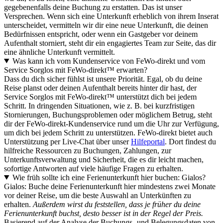
gegebenenfalls deine Buchung zu erstatten. Das ist unser
Versprechen. Wenn sich eine Unterkunft erheblich von ihrem Inserat
unterscheidet, vermitteln wir dir eine neue Unterkunft, die deinen
Bedürfnissen entspricht, oder wenn ein Gastgeber vor deinem
Aufenthalt storniert, steht dir ein engagiertes Team zur Seite, das dir
eine ähnliche Unterkunft vermittelt.
Was kann ich vom Kundenservice von FeWo-direkt und vom
Service Sorglos mit FeWo-direkt™ erwarten?
Dass du dich sicher fühlst ist unsere Priorität. Egal, ob du deine
Reise planst oder deinen Aufenthalt bereits hinter dir hast, der
Service Sorglos mit FeWo-direkt™ unterstützt dich bei jedem
Schritt. In dringenden Situationen, wie z. B. bei kurzfristigen
Stornierungen, Buchungsproblemen oder möglichem Betrug, steht
dir der FeWo-direkt-Kundenservice rund um die Uhr zur Verfügung,
um dich bei jedem Schritt zu unterstützen. FeWo-direkt bietet auch
Unterstützung per Live-Chat über unser
Hilfeportal
. Dort findest du
hilfreiche Ressourcen zu Buchungen, Zahlungen, zur
Unterkunftsverwaltung und Sicherheit, die es dir leicht machen,
sofortige Antworten auf viele häufige Fragen zu erhalten.
Wie früh sollte ich eine Ferienunterkunft hier buchen: Gialos?
Gialos: Buche deine Ferienunterkunft hier mindestens zwei Monate
vor deiner Reise, um die beste Auswahl an Unterkünften zu
erhalten.
Außerdem wirst du feststellen, dass je früher du deine
Ferienunterkunft buchst, desto besser ist in der Regel der Preis.
Basierend auf der Analyse der Buchungs- und Belegungsdaten von