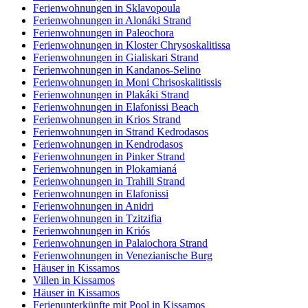
Ferienwohnungen in Sklavopoula
Ferienwohnungen in Alonáki Strand
Ferienwohnungen in Paleochora
Ferienwohnungen in Kloster Chrysoskalitissa
Ferienwohnungen in Gialiskari Strand
Ferienwohnungen in Kandanos-Selino
Ferienwohnungen in Moni Chrisoskalitissis
Ferienwohnungen in Plakáki Strand
Ferienwohnungen in Elafonissi Beach
Ferienwohnungen in Krios Strand
Ferienwohnungen in Strand Kedrodasos
Ferienwohnungen in Kendrodasos
Ferienwohnungen in Pinker Strand
Ferienwohnungen in Plokamianá
Ferienwohnungen in Trahili Strand
Ferienwohnungen in Elafonissi
Ferienwohnungen in Anidri
Ferienwohnungen in Tzitzifia
Ferienwohnungen in Kriós
Ferienwohnungen in Palaiochora Strand
Ferienwohnungen in Venezianische Burg
Häuser in Kissamos
Villen in Kissamos
Häuser in Kissamos
Ferienunterkünfte mit Pool in Kissamos