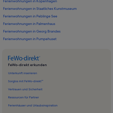
Ferienwohnungen in Kopenhagen
Ferienwohnungen in Staatliches Kunstmuseum
Ferienwohnungen in Peblinge See
Ferienwohnungen in Palmenhaus
Ferienwohnungen in Georg Brandes
Ferienwohnungen in Pumpehuset
Ferienwohnungen in Kopenhagen
Ferienwohnungen in Faelledparken
Ferienwohnungen in Forum Copenhagen
FeWo-direkt erkunden
Ferienwohnungen in Mod Lyset
Unterkunft inserieren
Ferienwohnungen in Landbohojskolens Garten
Sorglos mit FeWo-direkt™
Ferienwohnungen in Jægersborggade
Vertrauen und Sicherheit
Ferienwohnungen in Israels Plads
Ressourcen für Partner
Ferienwohnungen in Niels Bohr Archiv
Ferienhäuser und Urlaubsinspiration
Ferienwohnungen in Assistens Kirkegård