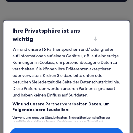
Nørrebro
Ferienunterkünfte nahe Stengade
Ihre Privatsphäre ist uns
wichtig
Stöbere in unserer Auswahl an privaten Ferienunterkünften nahe
Wir und unsere
16
Partner speichern und/ oder greifen
Stengade, die einfach zum Wohlfühlen einladen. Egal, ob du mit
der ganzen Bande oder nur deinem Vierbeiner verreist, in
auf Informationen auf einem Gerät zu, z.B. auf eindeutige
Ferienunterkünften findest du die Ausstattung, die du für einen
Kennungen in Cookies, um personenbezogene Daten zu
gelungenen Urlaub mit deinen Lieben brauchst. Dazu gehören zum
verarbeiten. Sie können Ihre Präferenzen akzeptieren
Beispiel ein Garten und WLAN. Was genau du dir auch vorstellst, du
oder verwalten. Klicken Sie dazu bitte unten oder
findest bestimmt genau die Art von Unterkunft, die all deine
Bedürfnisse erfüllt – dir steht ein vielfältiges Angebot mit allerlei
besuchen Sie jederzeit die Seite der Datenschutzrichtlinie.
Optionen zur Verfügung, einschließlich Häusern, die über
Diese Präferenzen werden unseren Partnern signalisiert
barrierarme Optionen verfügen oder geeignet für Nichtraucher
und haben keinen Einfluss auf Surfdaten.
sind.
Wir und unsere Partner verarbeiten Daten, um
Folgendes bereitzustellen:
Verwendung genauer Standortdaten. Endgeräteeigenschaften zur
Finde Unterkünfte ganz nach deinem
Identifikation aktiv abfragen. Speichern von oder Zugriff auf
Informationen auf einem Endgerät. Personalisierte Werbung und
Geschmack
Inhalte, Messung von Werbeleistung und der Performance von Inhalten,