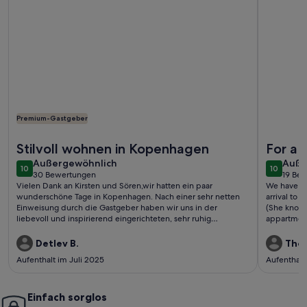
Premium-Gastgeber
Weitere Infos zu Charming Apartment Near City Center Of
Weitere I
Stilvoll wohnen in Kopenhagen
For a 
außergewöhnlich
auße
Außergewöhnlich
Auße
10
10
10 von 10
10 von 1
30 Bewertungen
19 Be
(30
(19
Vielen Dank an Kirsten und Sören,wir hatten ein paar
We have ha
bewertungen)
bewe
wunderschöne Tage in Kopenhagen. Nach einer sehr netten
arrival to 
Einweisung durch die Gastgeber haben wir uns in der
(She knows 
liebevoll und inspirierend eingerichteten, sehr ruhig
appartment
gelegenen Wohnung rundum wohlgefühlt.Gerne
and the cit
wieder!Detlev und Eike
restaurants
Detlev B.
Tho
The bakery as well. Thanks for 
Aufenthalt im Juli 2025
Aufenthalt
appartmen
Einfach sorglos