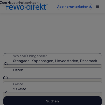
Zum Hauptinhalt springen
App herunterladen
Ferienunterkünfte nahe Stengade
Wir haben 915 Ferienunterkünfte gefunden. Bitte gib
deinen Reisezeitraum an, um die Verfügbarkeit zu
prüfen.
Wo soll’s hingehen?
Stengade, Kopenhagen, Hovedstaden, Dänemark
Daten
Gäste
2 Gäste
Suchen