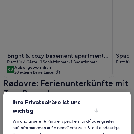
Weitere Infos zu Bright & cozy basement apartment • Free 
Weitere I
Bright & cozy basement apartment •
Spacio
Free parking
Platz für 4 Gäste · 1 Schlafzimmer · 1 Badezimmer
availa
Platz für
außergewöhnlich
Außergewöhnlich
9,8
9,8 von 10
20 externe Bewertungen
Rødovre: Ferienunterkünfte mit
Top-Bewertung
Ihre Privatsphäre ist uns
Weitere Infos zu Charming Apartment Near City Center Of
Weitere I
wichtig
Wir und unsere
16
Partner speichern und/ oder greifen
auf Informationen auf einem Gerät zu, z.B. auf eindeutige