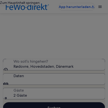
Zum Hauptinhalt springen
App herunterladen
Ferienwohnungen & Ferienhäuser
in Rødovre
Wir haben 840 Ferienunterkünfte gefunden. Bitte gib
deinen Reisezeitraum an, um die Verfügbarkeit zu
prüfen.
Wo soll’s hingehen?
Rødovre, Hovedstaden, Dänemark
Daten
Gäste
2 Gäste
Suchen