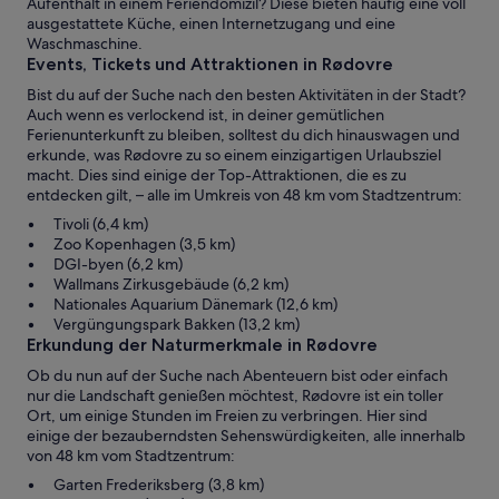
Aufenthalt in einem Feriendomizil? Diese bieten häufig eine voll
ausgestattete Küche, einen Internetzugang und eine
Waschmaschine.
Events, Tickets und Attraktionen in Rødovre
Bist du auf der Suche nach den besten Aktivitäten in der Stadt?
Auch wenn es verlockend ist, in deiner gemütlichen
Ferienunterkunft zu bleiben, solltest du dich hinauswagen und
erkunde, was Rødovre zu so einem einzigartigen Urlaubsziel
macht. Dies sind einige der Top-Attraktionen, die es zu
entdecken gilt, – alle im Umkreis von 48 km vom Stadtzentrum:
Tivoli (6,4 km)
Zoo Kopenhagen (3,5 km)
DGI-byen (6,2 km)
Wallmans Zirkusgebäude (6,2 km)
Nationales Aquarium Dänemark (12,6 km)
Vergüngungspark Bakken (13,2 km)
Erkundung der Naturmerkmale in Rødovre
Ob du nun auf der Suche nach Abenteuern bist oder einfach
nur die Landschaft genießen möchtest, Rødovre ist ein toller
Ort, um einige Stunden im Freien zu verbringen. Hier sind
einige der bezauberndsten Sehenswürdigkeiten, alle innerhalb
von 48 km vom Stadtzentrum:
Garten Frederiksberg (3,8 km)