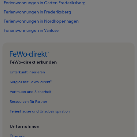
Ferienwohnungen in Garten Frederiksberg
Ferienwohnungen in Frederiksberg
Ferienwohnungen in Nordkopenhagen
Ferienwohnungen in Vanlose
Ferienwohnungen in Damhusengen
Ferienwohnungen in Valby
Ferienwohnungen in Hvissingestenen
FeWo-direkt erkunden
Ferienwohnungen in Vigerslev
Unterkunft inserieren
Ferienwohnungen in Nordisk Film Rundvisning
Sorglos mit FeWo-direkt™
Ferienwohnungen in Rodovre Centrum
Vertrauen und Sicherheit
Ferienwohnungen in Schloss Frederiksberg
Ressourcen für Partner
Ferienwohnungen in Kopenhagen
Ferienhäuser und Urlaubsinspiration
Ferienwohnungen in Hvidovre
Häuser in Bastrup See
Unternehmen
Lodges in Vm Bjerget
Über uns