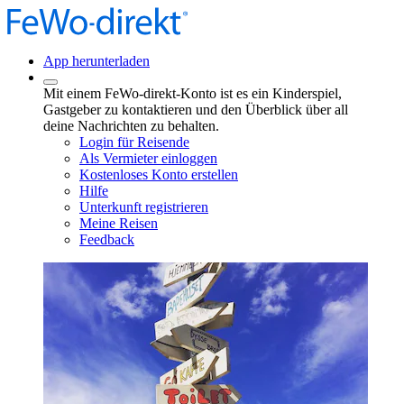
App herunterladen
Mit einem FeWo-direkt-Konto ist es ein Kinderspiel,
Gastgeber zu kontaktieren und den Überblick über all
deine Nachrichten zu behalten.
Login für Reisende
Als Vermieter einloggen
Kostenloses Konto erstellen
Hilfe
Unterkunft registrieren
Meine Reisen
Feedback