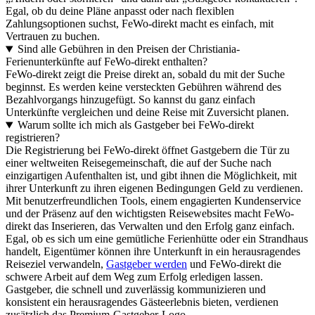
Egal, ob du deine Pläne anpasst oder nach flexiblen
Zahlungsoptionen suchst, FeWo-direkt macht es einfach, mit
Vertrauen zu buchen.
Sind alle Gebühren in den Preisen der Christiania-
Ferienunterkünfte auf FeWo-direkt enthalten?
FeWo-direkt zeigt die Preise direkt an, sobald du mit der Suche
beginnst. Es werden keine versteckten Gebühren während des
Bezahlvorgangs hinzugefügt. So kannst du ganz einfach
Unterkünfte vergleichen und deine Reise mit Zuversicht planen.
Warum sollte ich mich als Gastgeber bei FeWo-direkt
registrieren?
Die Registrierung bei FeWo-direkt öffnet Gastgebern die Tür zu
einer weltweiten Reisegemeinschaft, die auf der Suche nach
einzigartigen Aufenthalten ist, und gibt ihnen die Möglichkeit, mit
ihrer Unterkunft zu ihren eigenen Bedingungen Geld zu verdienen.
Mit benutzerfreundlichen Tools, einem engagierten Kundenservice
und der Präsenz auf den wichtigsten Reisewebsites macht FeWo-
direkt das Inserieren, das Verwalten und den Erfolg ganz einfach.
Egal, ob es sich um eine gemütliche Ferienhütte oder ein Strandhaus
handelt, Eigentümer können ihre Unterkunft in ein herausragendes
Reiseziel verwandeln,
Gastgeber werden
und FeWo-direkt die
schwere Arbeit auf dem Weg zum Erfolg erledigen lassen.
Gastgeber, die schnell und zuverlässig kommunizieren und
konsistent ein herausragendes Gästeerlebnis bieten, verdienen
zusätzlich das Premium-Gastgeber-Logo.