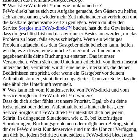
Was ist FeWo-direkt™ und wie funktioniert es?
FeWo-direkt hat es sich zur Aufgabe gemacht, den Gästen zu helfen,
sich zu entspannen, wieder mehr Zeit miteinander zu verbringen und
die kostbare gemeinsame Zeit zu genießen. Wenn du über den
Service
Sorglos mit FeWo-direkt™
buchst, hast du die Gewissheit,
dass du geschützt bist und dass wir unser Bestes tun werden, um das
Problem zu lösen, falls etwas schiefgeht. Wenn ein wichtiges
Problem auftaucht, das dein Gastgeber nicht beheben kann, helfen
wir dir, es zu lösen, eine ähnliche Unterkunft zu finden oder
gegebenenfalls deine Buchung zu erstatten. Das ist unser
Versprechen. Wenn sich eine Unterkunft erheblich von ihrem Inserat
unterscheidet, vermitteln wir dir eine neue Unterkunft, die deinen
Bedürfnissen entspricht, oder wenn ein Gastgeber vor deinem
Aufenthalt storniert, steht dir ein engagiertes Team zur Seite, das dir
eine ähnliche Unterkunft vermittelt.
Was kann ich vom Kundenservice von FeWo-direkt und vom
Service Sorglos mit FeWo-direkt™ erwarten?
Dass du dich sicher fühlst ist unsere Priorität. Egal, ob du deine
Reise planst oder deinen Aufenthalt bereits hinter dir hast, der
Service Sorglos mit FeWo-direkt™ unterstützt dich bei jedem
Schritt. In dringenden Situationen, wie z. B. bei kurzfristigen
Stornierungen, Buchungsproblemen oder möglichem Betrug, steht
dir der FeWo-direkt-Kundenservice rund um die Uhr zur Verfügung,
um dich bei jedem Schritt zu unterstützen. FeWo-direkt bietet auch