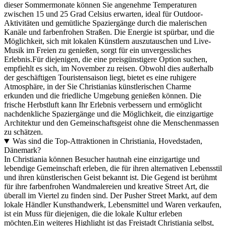
dieser Sommermonate können Sie angenehme Temperaturen
zwischen 15 und 25 Grad Celsius erwarten, ideal für Outdoor-
Aktivitäten und gemütliche Spaziergänge durch die malerischen
Kanäle und farbenfrohen Straßen. Die Energie ist spürbar, und die
Möglichkeit, sich mit lokalen Künstlern auszutauschen und Live-
Musik im Freien zu genießen, sorgt für ein unvergessliches
Erlebnis.Für diejenigen, die eine preisgünstigere Option suchen,
empfiehlt es sich, im November zu reisen. Obwohl dies außerhalb
der geschäftigen Touristensaison liegt, bietet es eine ruhigere
Atmosphäre, in der Sie Christianias künstlerischen Charme
erkunden und die friedliche Umgebung genießen können. Die
frische Herbstluft kann Ihr Erlebnis verbessern und ermöglicht
nachdenkliche Spaziergänge und die Möglichkeit, die einzigartige
Architektur und den Gemeinschaftsgeist ohne die Menschenmassen
zu schätzen.
Was sind die Top-Attraktionen in Christiania, Hovedstaden,
Dänemark?
In Christiania können Besucher hautnah eine einzigartige und
lebendige Gemeinschaft erleben, die für ihren alternativen Lebensstil
und ihren künstlerischen Geist bekannt ist. Die Gegend ist berühmt
für ihre farbenfrohen Wandmalereien und kreative Street Art, die
überall im Viertel zu finden sind. Der Pusher Street Markt, auf dem
lokale Händler Kunsthandwerk, Lebensmittel und Waren verkaufen,
ist ein Muss für diejenigen, die die lokale Kultur erleben
möchten.Ein weiteres Highlight ist das Freistadt Christiania selbst,