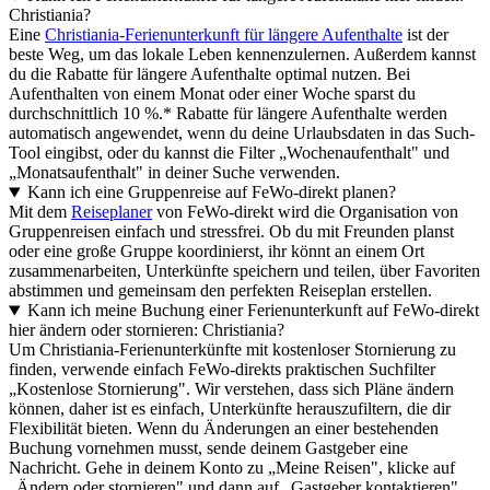
Christiania?
Eine
Christiania-Ferienunterkunft für längere Aufenthalte
ist der
beste Weg, um das lokale Leben kennenzulernen. Außerdem kannst
du die Rabatte für längere Aufenthalte optimal nutzen. Bei
Aufenthalten von einem Monat oder einer Woche sparst du
durchschnittlich 10 %.* Rabatte für längere Aufenthalte werden
automatisch angewendet, wenn du deine Urlaubsdaten in das Such-
Tool eingibst, oder du kannst die Filter „Wochenaufenthalt" und
„Monatsaufenthalt" in deiner Suche verwenden.
Kann ich eine Gruppenreise auf FeWo-direkt planen?
Mit dem
Reiseplaner
von FeWo-direkt wird die Organisation von
Gruppenreisen einfach und stressfrei. Ob du mit Freunden planst
oder eine große Gruppe koordinierst, ihr könnt an einem Ort
zusammenarbeiten, Unterkünfte speichern und teilen, über Favoriten
abstimmen und gemeinsam den perfekten Reiseplan erstellen.
Kann ich meine Buchung einer Ferienunterkunft auf FeWo-direkt
hier ändern oder stornieren: Christiania?
Um Christiania-Ferienunterkünfte mit kostenloser Stornierung zu
finden, verwende einfach FeWo-direkts praktischen Suchfilter
„Kostenlose Stornierung". Wir verstehen, dass sich Pläne ändern
können, daher ist es einfach, Unterkünfte herauszufiltern, die dir
Flexibilität bieten. Wenn du Änderungen an einer bestehenden
Buchung vornehmen musst, sende deinem Gastgeber eine
Nachricht. Gehe in deinem Konto zu „Meine Reisen", klicke auf
„Ändern oder stornieren" und dann auf „Gastgeber kontaktieren".