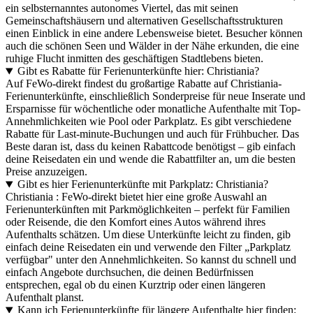
ein selbsternanntes autonomes Viertel, das mit seinen
Gemeinschaftshäusern und alternativen Gesellschaftsstrukturen
einen Einblick in eine andere Lebensweise bietet. Besucher können
auch die schönen Seen und Wälder in der Nähe erkunden, die eine
ruhige Flucht inmitten des geschäftigen Stadtlebens bieten.
Gibt es Rabatte für Ferienunterkünfte hier: Christiania?
Auf FeWo-direkt findest du großartige Rabatte auf Christiania-
Ferienunterkünfte, einschließlich Sonderpreise für neue Inserate und
Ersparnisse für wöchentliche oder monatliche Aufenthalte mit Top-
Annehmlichkeiten wie Pool oder Parkplatz. Es gibt verschiedene
Rabatte für Last-minute-Buchungen und auch für Frühbucher. Das
Beste daran ist, dass du keinen Rabattcode benötigst – gib einfach
deine Reisedaten ein und wende die Rabattfilter an, um die besten
Preise anzuzeigen.
Gibt es hier Ferienunterkünfte mit Parkplatz: Christiania?
Christiania : FeWo-direkt bietet hier eine große Auswahl an
Ferienunterkünften mit Parkmöglichkeiten – perfekt für Familien
oder Reisende, die den Komfort eines Autos während ihres
Aufenthalts schätzen. Um diese Unterkünfte leicht zu finden, gib
einfach deine Reisedaten ein und verwende den Filter „Parkplatz
verfügbar" unter den Annehmlichkeiten. So kannst du schnell und
einfach Angebote durchsuchen, die deinen Bedürfnissen
entsprechen, egal ob du einen Kurztrip oder einen längeren
Aufenthalt planst.
Kann ich Ferienunterkünfte für längere Aufenthalte hier finden: