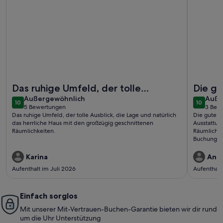
Weitere Infos zu erholsamer Urlaub in ruhiger Lage mit viel
Weitere I
Das ruhige Umfeld, der tolle
Die gu
außergewöhnlich
auße
Ausblick, die Lage und natürlich das
Außergewöhnlich
die se
Auße
10
10
10 von 10
10 von 1
5 Bewertungen
3 Bew
herrliche Haus mit den großzügig..
sowie 
(5
(3
Das ruhige Umfeld, der tolle Ausblick, die Lage und natürlich
Die gute L
bewertungen)
bewe
das herrliche Haus mit den großzügig geschnittenen
Ausstattun
Räumlichkeiten.
Räumlichke
Buchungsvo
kompetente
Schlüsselü
Karina
Ange
Bekanntenkr
Aufenthalt im Juli 2026
Aufenthalt
kommen ge
Einfach sorglos
Mit unserer Mit-Vertrauen-Buchen-Garantie bieten wir dir rund
um die Uhr Unterstützung