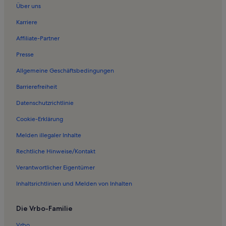
Über uns
Ferienwohnungen in Circus Putbus
Karriere
Ferienwohnungen in Beuchow
Affiliate-Partner
Ferienwohnungen in Putbus
Presse
Ferienwohnungen in Lauterbach
Allgemeine Geschäftsbedingungen
Ferienwohnungen in Siggermow
Barrierefreiheit
Ferienwohnungen in Gremmin
Datenschutzrichtlinie
Ferienwohnungen in Freetz
Ferienwohnungen in Orangerie Putbus
Cookie-Erklärung
Ferienwohnungen in Pirateninsel Rügen
Melden illegaler Inhalte
Ferienwohnungen in Wreechen
Rechtliche Hinweise/Kontakt
Ferienwohnungen in Rügen
Verantwortlicher Eigentümer
Ferienwohnungen in Neuendorf
Inhaltsrichtlinien und Melden von Inhalten
Häuser in Ralswiek
Die Vrbo-Familie
Haustierfreundliche Ferienunterkünfte in Ralswiek
Ferienwohnungen und Apartments in Ralswiek
Vrbo