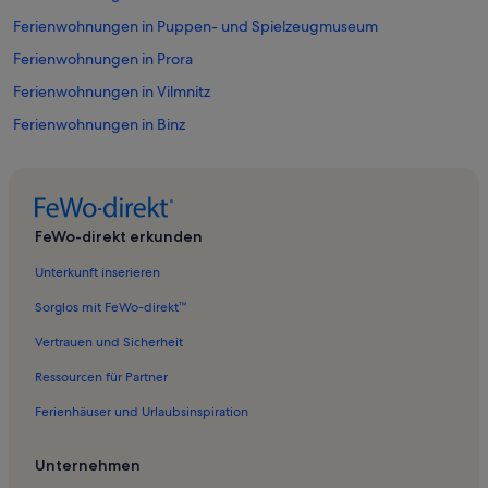
Ferienwohnungen in Puppen- und Spielzeugmuseum
Ferienwohnungen in Prora
Ferienwohnungen in Vilmnitz
Ferienwohnungen in Binz
Ferienunterkünfte nahe Lauterbach Mole Station
Ferienwohnungen in Kasnevitz
Ferienwohnungen in Insel Vilm
FeWo-direkt erkunden
Ferienwohnungen in Theater Putbus
Unterkunft inserieren
Ferienwohnungen in Dolgemost
Sorglos mit FeWo-direkt™
Ferienunterkünfte nahe Lauterbach
Vertrauen und Sicherheit
Ferienwohnungen in Neukamp
Ressourcen für Partner
Ferienwohnungen in Theater Putbus
Ferienhäuser und Urlaubsinspiration
Ferienwohnungen in Ostseebad Baabe
Ferienwohnungen in Krakvitz
Unternehmen
Ferienwohnungen in Vilm