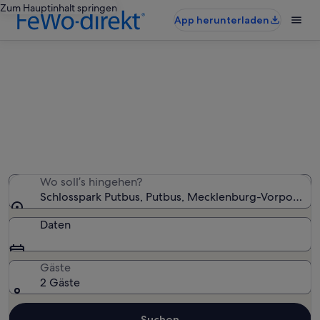
Zum Hauptinhalt springen
App herunterladen
Ferienunterkünfte nahe
Schlosspark Putbus
Wir haben 5.805 Ferienunterkünfte gefunden. Bitte gib
deinen Reisezeitraum an, um die Verfügbarkeit zu
prüfen.
Wo soll’s hingehen?
Schlosspark Putbus, Putbus, Mecklenburg-Vorpomme
Daten
Gäste
2 Gäste
Suchen