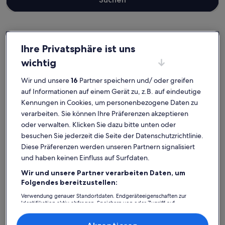
Ihre Privatsphäre ist uns
Putbus
Ferienunterkünfte nahe Schlosspark Putbus
wichtig
Wähle die passende Ferienunterkunft, die sich nahe Schlosspark
Wir und unsere
16
Partner speichern und/ oder greifen
Putbus befindet. Ferienunterkünfte bieten dir für deinen Aufenthalt
auf Informationen auf einem Gerät zu, z.B. auf eindeutige
mit Freunden, Familie oder Haustieren alles, worauf es ankommt,
wie WLAN und einen Kamin. Was auch immer du dir vorstellst, du
Kennungen in Cookies, um personenbezogene Daten zu
findest bestimmt genau die Art von Unterkunft, die all deine
verarbeiten. Sie können Ihre Präferenzen akzeptieren
Bedürfnisse erfüllt – das Angebot bei uns ist vielfältig und umfasst
oder verwalten. Klicken Sie dazu bitte unten oder
barrierearme oder Nichtraucheroptionen.
besuchen Sie jederzeit die Seite der Datenschutzrichtlinie.
Diese Präferenzen werden unseren Partnern signalisiert
und haben keinen Einfluss auf Surfdaten.
Finde Unterkünfte ganz nach deinem
Wir und unsere Partner verarbeiten Daten, um
Geschmack
Folgendes bereitzustellen:
Verwendung genauer Standortdaten. Endgeräteeigenschaften zur
Identifikation aktiv abfragen. Speichern von oder Zugriff auf
Suche nach Ferienhäusern
Suche nach Ferienwohnungen oder 
Suche nach 
Informationen auf einem Endgerät. Personalisierte Werbung und
Inhalte, Messung von Werbeleistung und der Performance von Inhalten,
Zielgruppenforschung sowie Entwicklung und Verbesserung von