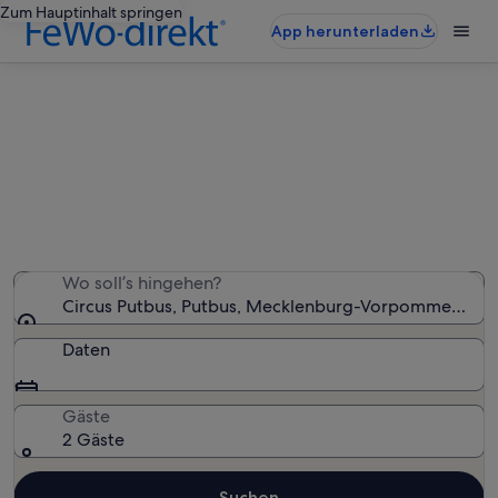
Zum Hauptinhalt springen
App herunterladen
Ferienunterkünfte nahe Circus
Putbus
Wir haben 11.521 Ferienunterkünfte gefunden. Bitte gib
deinen Reisezeitraum an, um die Verfügbarkeit zu
prüfen.
Wo soll’s hingehen?
Circus Putbus, Putbus, Mecklenburg-Vorpommern, De
Daten
Gäste
2 Gäste
Suchen