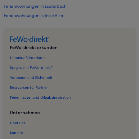
Ferienwohnungen in Lauterbach
Ferienwohnungen in Insel Vilm
Ferienwohnungen in Siggermow
Ferienwohnungen in Ostseebad Baabe
Ferienwohnungen in Kasnevitz
FeWo-direkt erkunden
Ferienwohnungen in Lonvitz
Unterkunft inserieren
Ferienwohnungen in Puppen- und Spielzeugmuseum
Sorglos mit FeWo-direkt™
Ferienwohnungen in Prora
Vertrauen und Sicherheit
Ferienwohnungen in Dolgemost
Ressourcen für Partner
Ferienwohnungen in Theater Putbus
Ferienhäuser und Urlaubsinspiration
Ferienwohnungen in Freetz
Ferienwohnungen in Vilmnitz
Unternehmen
Ferienunterkünfte nahe Lauterbach Mole Station
Über uns
Ferienwohnungen in Putbus
Karriere
Ferienwohnungen in Binz