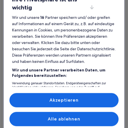
wichtig
Wir und unsere
16
Partner speichern und/ oder greifen
auf Informationen auf einem Gerät zu, z.B. auf eindeutige
Kennungen in Cookies, um personenbezogene Daten zu
Ferienhaus
Ferienwohnung/Apartment
Ferienhütt
verarbeiten. Sie können Ihre Präferenzen akzeptieren
oder verwalten. Klicken Sie dazu bitte unten oder
Circus Putbus: Finde deine
besuchen Sie jederzeit die Seite der Datenschutzrichtlinie.
perfekte Unterkunft
Diese Präferenzen werden unseren Partnern signalisiert
und haben keinen Einfluss auf Surfdaten.
Wir und unsere Partner verarbeiten Daten, um
Weitere Infos zu Rügens jüngstes Seebad am Südstrand lädt 
Weitere I
Folgendes bereitzustellen:
Verwendung genauer Standortdaten. Endgeräteeigenschaften zur
Identifikation aktiv abfragen. Speichern von oder Zugriff auf
Informationen auf einem Endgerät. Personalisierte Werbung und
Inhalte, Messung von Werbeleistung und der Performance von Inhalten,
Zielgruppenforschung sowie Entwicklung und Verbesserung von
Akzeptieren
Angeboten.
Liste der Partner (Lieferanten)
Alle ablehnen