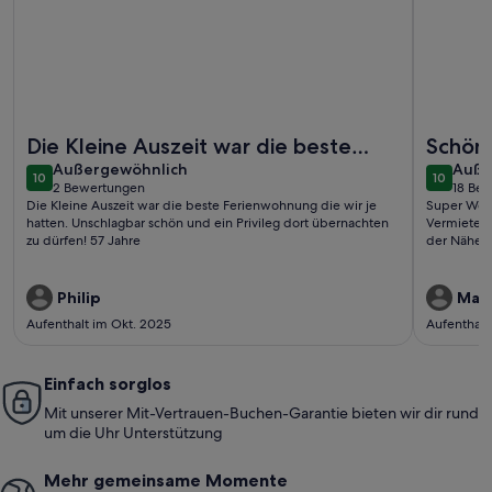
Weitere Infos zu Entspannung im Herzen der weißen Stadt: 
Weitere I
Die Kleine Auszeit war die beste
Schön
außergewöhnlich
auße
Ferienwohnung die wir je hatten.
Außergewöhnlich
Auße
10
10
10 von 10
10 von 1
2 Bewertungen
18 Be
Unschlagbar schön und ein Privil..
(2
(18
Die Kleine Auszeit war die beste Ferienwohnung die wir je
Super Wohn
bewertungen)
bewe
hatten. Unschlagbar schön und ein Privileg dort übernachten
Vermieter, 
zu dürfen! 57 Jahre
der Nähe. .
Philip
Mari
Aufenthalt im Okt. 2025
Aufenthalt
Einfach sorglos
Mit unserer Mit-Vertrauen-Buchen-Garantie bieten wir dir rund
um die Uhr Unterstützung
Mehr gemeinsame Momente