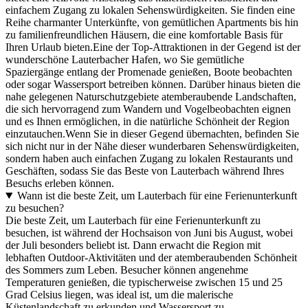
einfachem Zugang zu lokalen Sehenswürdigkeiten. Sie finden eine
Reihe charmanter Unterkünfte, von gemütlichen Apartments bis hin
zu familienfreundlichen Häusern, die eine komfortable Basis für
Ihren Urlaub bieten.Eine der Top-Attraktionen in der Gegend ist der
wunderschöne Lauterbacher Hafen, wo Sie gemütliche
Spaziergänge entlang der Promenade genießen, Boote beobachten
oder sogar Wassersport betreiben können. Darüber hinaus bieten die
nahe gelegenen Naturschutzgebiete atemberaubende Landschaften,
die sich hervorragend zum Wandern und Vogelbeobachten eignen
und es Ihnen ermöglichen, in die natürliche Schönheit der Region
einzutauchen.Wenn Sie in dieser Gegend übernachten, befinden Sie
sich nicht nur in der Nähe dieser wunderbaren Sehenswürdigkeiten,
sondern haben auch einfachen Zugang zu lokalen Restaurants und
Geschäften, sodass Sie das Beste von Lauterbach während Ihres
Besuchs erleben können.
Wann ist die beste Zeit, um Lauterbach für eine Ferienunterkunft
zu besuchen?
Die beste Zeit, um Lauterbach für eine Ferienunterkunft zu
besuchen, ist während der Hochsaison von Juni bis August, wobei
der Juli besonders beliebt ist. Dann erwacht die Region mit
lebhaften Outdoor-Aktivitäten und der atemberaubenden Schönheit
des Sommers zum Leben. Besucher können angenehme
Temperaturen genießen, die typischerweise zwischen 15 und 25
Grad Celsius liegen, was ideal ist, um die malerische
Küstenlandschaft zu erkunden und Wassersport zu