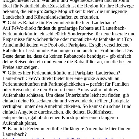
Möglichkeiten zum Wandern und Vogelbeobachten und ist somit
ideal für Naturliebhaber.Zusätzlich ist die Region für ihre Radwege
bekannt, die eine großartige Möglichkeit bieten, die umliegende
Landschaft und Küstenlandschaften zu erkunden.
Gibt es Rabatte für Ferienunterkünfte hier: Lauterbach?
Auf FeWo-direkt findest du großartige Rabatte auf Lauterbach-
Ferienunterkünfte, einschließlich Sonderpreise für neue Inserate und
Ersparnisse für wöchentliche oder monatliche Aufenthalte mit Top-
Annehmlichkeiten wie Pool oder Parkplatz. Es gibt verschiedene
Rabatte für Last-minute-Buchungen und auch für Frühbucher. Das
Beste daran ist, dass du keinen Rabattcode benötigst – gib einfach
deine Reisedaten ein und wende die Rabattfilter an, um die besten
Preise anzuzeigen.
Gibt es hier Ferienunterkünfte mit Parkplatz: Lauterbach?
Lauterbach : FeWo-direkt bietet hier eine große Auswahl an
Ferienunterkünften mit Parkmöglichkeiten – perfekt für Familien
oder Reisende, die den Komfort eines Autos während ihres
Aufenthalts schätzen. Um diese Unterkünfte leicht zu finden, gib
einfach deine Reisedaten ein und verwende den Filter „Parkplatz
verfügbar" unter den Annehmlichkeiten. So kannst du schnell und
einfach Angebote durchsuchen, die deinen Bedürfnissen
entsprechen, egal ob du einen Kurztrip oder einen längeren
Aufenthalt planst.
Kann ich Ferienunterkünfte für längere Aufenthalte hier finden:
Lauterbach?