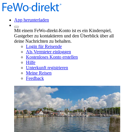
App herunterladen
Mit einem FeWo-direkt-Konto ist es ein Kinderspiel,
Gastgeber zu kontaktieren und den Überblick über all
deine Nachrichten zu behalten.
Login für Reisende
Als Vermieter einloggen
Kostenloses Konto erstellen
Hilfe
Unterkunft registrieren
Meine Reisen
Feedback