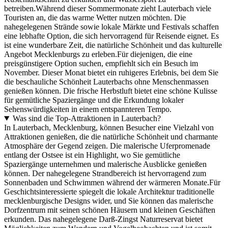
betreiben.Während dieser Sommermonate zieht Lauterbach viele
Touristen an, die das warme Wetter nutzen möchten. Die
nahegelegenen Strände sowie lokale Märkte und Festivals schaffen
eine lebhafte Option, die sich hervorragend für Reisende eignet. Es
ist eine wunderbare Zeit, die natürliche Schönheit und das kulturelle
Angebot Mecklenburgs zu erleben.Für diejenigen, die eine
preisgünstigere Option suchen, empfiehlt sich ein Besuch im
November. Dieser Monat bietet ein ruhigeres Erlebnis, bei dem Sie
die beschauliche Schönheit Lauterbachs ohne Menschenmassen
genießen können. Die frische Herbstluft bietet eine schöne Kulisse
für gemütliche Spaziergänge und die Erkundung lokaler
Sehenswürdigkeiten in einem entspannteren Tempo.
Was sind die Top-Attraktionen in Lauterbach?
In Lauterbach, Mecklenburg, können Besucher eine Vielzahl von
Attraktionen genießen, die die natürliche Schönheit und charmante
Atmosphäre der Gegend zeigen. Die malerische Uferpromenade
entlang der Ostsee ist ein Highlight, wo Sie gemütliche
Spaziergänge unternehmen und malerische Ausblicke genießen
können. Der nahegelegene Strandbereich ist hervorragend zum
Sonnenbaden und Schwimmen während der wärmeren Monate.Für
Geschichtsinteressierte spiegelt die lokale Architektur traditionelle
mecklenburgische Designs wider, und Sie können das malerische
Dorfzentrum mit seinen schönen Häusern und kleinen Geschäften
erkunden. Das nahegelegene Darß-Zingst Naturreservat bietet