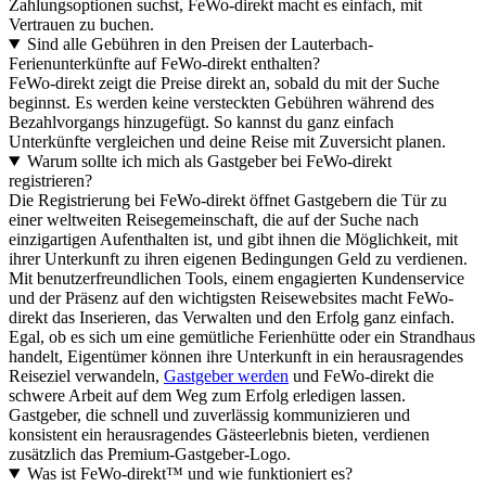
Zahlungsoptionen suchst, FeWo-direkt macht es einfach, mit
Vertrauen zu buchen.
Sind alle Gebühren in den Preisen der Lauterbach-
Ferienunterkünfte auf FeWo-direkt enthalten?
FeWo-direkt zeigt die Preise direkt an, sobald du mit der Suche
beginnst. Es werden keine versteckten Gebühren während des
Bezahlvorgangs hinzugefügt. So kannst du ganz einfach
Unterkünfte vergleichen und deine Reise mit Zuversicht planen.
Warum sollte ich mich als Gastgeber bei FeWo-direkt
registrieren?
Die Registrierung bei FeWo-direkt öffnet Gastgebern die Tür zu
einer weltweiten Reisegemeinschaft, die auf der Suche nach
einzigartigen Aufenthalten ist, und gibt ihnen die Möglichkeit, mit
ihrer Unterkunft zu ihren eigenen Bedingungen Geld zu verdienen.
Mit benutzerfreundlichen Tools, einem engagierten Kundenservice
und der Präsenz auf den wichtigsten Reisewebsites macht FeWo-
direkt das Inserieren, das Verwalten und den Erfolg ganz einfach.
Egal, ob es sich um eine gemütliche Ferienhütte oder ein Strandhaus
handelt, Eigentümer können ihre Unterkunft in ein herausragendes
Reiseziel verwandeln,
Gastgeber werden
und FeWo-direkt die
schwere Arbeit auf dem Weg zum Erfolg erledigen lassen.
Gastgeber, die schnell und zuverlässig kommunizieren und
konsistent ein herausragendes Gästeerlebnis bieten, verdienen
zusätzlich das Premium-Gastgeber-Logo.
Was ist FeWo-direkt™ und wie funktioniert es?