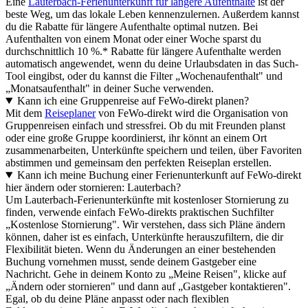
Eine
Lauterbach-Ferienunterkunft für längere Aufenthalte
ist der
beste Weg, um das lokale Leben kennenzulernen. Außerdem kannst
du die Rabatte für längere Aufenthalte optimal nutzen. Bei
Aufenthalten von einem Monat oder einer Woche sparst du
durchschnittlich 10 %.* Rabatte für längere Aufenthalte werden
automatisch angewendet, wenn du deine Urlaubsdaten in das Such-
Tool eingibst, oder du kannst die Filter „Wochenaufenthalt" und
„Monatsaufenthalt" in deiner Suche verwenden.
Kann ich eine Gruppenreise auf FeWo-direkt planen?
Mit dem
Reiseplaner
von FeWo-direkt wird die Organisation von
Gruppenreisen einfach und stressfrei. Ob du mit Freunden planst
oder eine große Gruppe koordinierst, ihr könnt an einem Ort
zusammenarbeiten, Unterkünfte speichern und teilen, über Favoriten
abstimmen und gemeinsam den perfekten Reiseplan erstellen.
Kann ich meine Buchung einer Ferienunterkunft auf FeWo-direkt
hier ändern oder stornieren: Lauterbach?
Um Lauterbach-Ferienunterkünfte mit kostenloser Stornierung zu
finden, verwende einfach FeWo-direkts praktischen Suchfilter
„Kostenlose Stornierung". Wir verstehen, dass sich Pläne ändern
können, daher ist es einfach, Unterkünfte herauszufiltern, die dir
Flexibilität bieten. Wenn du Änderungen an einer bestehenden
Buchung vornehmen musst, sende deinem Gastgeber eine
Nachricht. Gehe in deinem Konto zu „Meine Reisen", klicke auf
„Ändern oder stornieren" und dann auf „Gastgeber kontaktieren".
Egal, ob du deine Pläne anpasst oder nach flexiblen