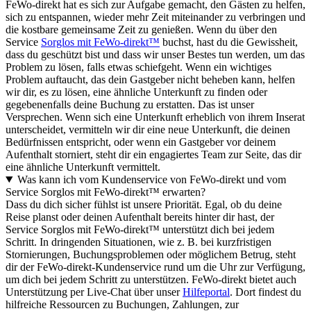
FeWo-direkt hat es sich zur Aufgabe gemacht, den Gästen zu helfen,
sich zu entspannen, wieder mehr Zeit miteinander zu verbringen und
die kostbare gemeinsame Zeit zu genießen. Wenn du über den
Service
Sorglos mit FeWo-direkt™
buchst, hast du die Gewissheit,
dass du geschützt bist und dass wir unser Bestes tun werden, um das
Problem zu lösen, falls etwas schiefgeht. Wenn ein wichtiges
Problem auftaucht, das dein Gastgeber nicht beheben kann, helfen
wir dir, es zu lösen, eine ähnliche Unterkunft zu finden oder
gegebenenfalls deine Buchung zu erstatten. Das ist unser
Versprechen. Wenn sich eine Unterkunft erheblich von ihrem Inserat
unterscheidet, vermitteln wir dir eine neue Unterkunft, die deinen
Bedürfnissen entspricht, oder wenn ein Gastgeber vor deinem
Aufenthalt storniert, steht dir ein engagiertes Team zur Seite, das dir
eine ähnliche Unterkunft vermittelt.
Was kann ich vom Kundenservice von FeWo-direkt und vom
Service Sorglos mit FeWo-direkt™ erwarten?
Dass du dich sicher fühlst ist unsere Priorität. Egal, ob du deine
Reise planst oder deinen Aufenthalt bereits hinter dir hast, der
Service Sorglos mit FeWo-direkt™ unterstützt dich bei jedem
Schritt. In dringenden Situationen, wie z. B. bei kurzfristigen
Stornierungen, Buchungsproblemen oder möglichem Betrug, steht
dir der FeWo-direkt-Kundenservice rund um die Uhr zur Verfügung,
um dich bei jedem Schritt zu unterstützen. FeWo-direkt bietet auch
Unterstützung per Live-Chat über unser
Hilfeportal
. Dort findest du
hilfreiche Ressourcen zu Buchungen, Zahlungen, zur