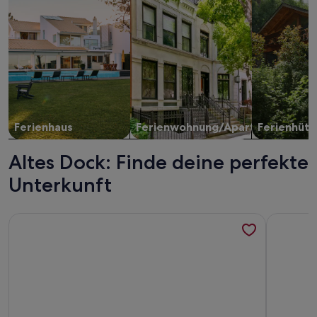
Ferienhaus
Ferienwohnung/Apartment
Ferienhütt
Altes Dock: Finde deine perfekte
Unterkunft
Weitere Infos zu Bob W Copenhagen Østerbro
Weitere I