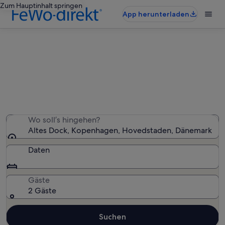
Zum Hauptinhalt springen
App herunterladen
Ferienunterkünfte nahe Altes Dock
Wir haben 915 Ferienunterkünfte gefunden. Bitte gib
deinen Reisezeitraum an, um die Verfügbarkeit zu
prüfen.
Wo soll’s hingehen?
Altes Dock, Kopenhagen, Hovedstaden, Dänemark
Daten
Gäste
2 Gäste
Suchen