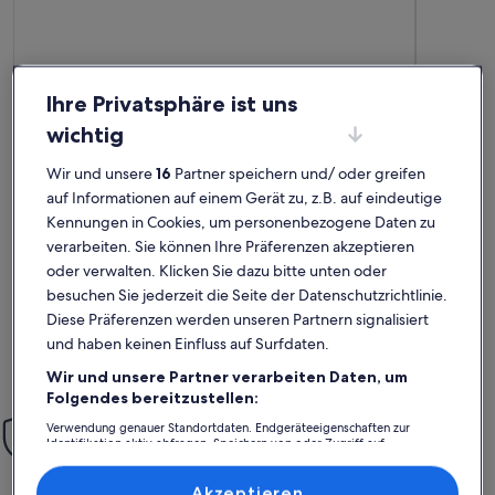
Ihre Privatsphäre ist uns
wichtig
Premium-Gastgeber
Premium-G
Weitere Infos zu Charming Apartment Near City Center Of
Weitere In
Wir und unsere
16
Partner speichern und/ oder greifen
Stilvoll wohnen in Kopenhagen
Alle u
auf Informationen auf einem Gerät zu, z.B. auf eindeutige
außergewöhnlich
auße
Außergewöhnlich
erfüllt
Auße
10
10
10 von 10
10 von 1
Kennungen in Cookies, um personenbezogene Daten zu
30 Bewertungen
27 Be
(30
(27
Vielen Dank an Kirsten und Sören,wir hatten ein paar
Die Wohnung
verarbeiten. Sie können Ihre Präferenzen akzeptieren
bewertungen)
bewe
wunderschöne Tage in Kopenhagen. Nach einer sehr netten
Einkaufsmög
oder verwalten. Klicken Sie dazu bitte unten oder
Einweisung durch die Gastgeber haben wir uns in der
Bahnstatio
liebevoll und inspirierend eingerichteten, sehr ruhig
Lage lässt 
besuchen Sie jederzeit die Seite der Datenschutzrichtlinie.
gelegenen Wohnung rundum wohlgefühlt.Gerne
lange stei
Diese Präferenzen werden unseren Partnern signalisiert
wieder!Detlev und Eike
zufrieden.
Detlev B.
Ursul
und haben keinen Einfluss auf Surfdaten.
Aufenthalt im Juli 2025
Aufenthalt
Wir und unsere Partner verarbeiten Daten, um
Folgendes bereitzustellen:
Einfach sorglos
Verwendung genauer Standortdaten. Endgeräteeigenschaften zur
Identifikation aktiv abfragen. Speichern von oder Zugriff auf
Mit unserer Mit-Vertrauen-Buchen-Garantie bieten wir dir rund
Informationen auf einem Endgerät. Personalisierte Werbung und
um die Uhr Unterstützung
Inhalte, Messung von Werbeleistung und der Performance von Inhalten,
Zielgruppenforschung sowie Entwicklung und Verbesserung von
Akzeptieren