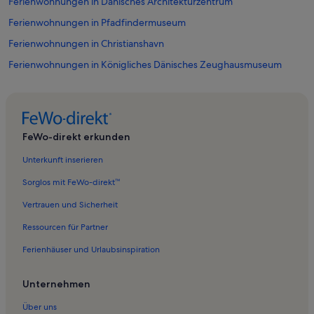
Ferienwohnungen in Dänisches Architekturzentrum
Ferienwohnungen in Pfadfindermuseum
Ferienwohnungen in Christianshavn
Ferienwohnungen in Königliches Dänisches Zeughausmuseum
Ferienwohnungen in Copenhagen City Centre
Ferienwohnungen in Königliches Dänisches Theater Schauspielhaus
Ferienwohnungen in Guinness World Records Museum
FeWo-direkt erkunden
Ferienwohnungen in Kongens Nytorv
Unterkunft inserieren
Ferienwohnungen in Det Kongelige Teater
Sorglos mit FeWo-direkt™
Ferienwohnungen in Dansk Arkitektur Center
Vertrauen und Sicherheit
Ferienwohnungen in Loppen
Ressourcen für Partner
Ferienwohnungen in Funebariet
Ferienhäuser und Urlaubsinspiration
Ferienwohnungen in Schloss Charlottenborg
Ferienwohnungen in Christianskirche
Unternehmen
Ferienwohnungen in Vor Frelsers Kirke
Über uns