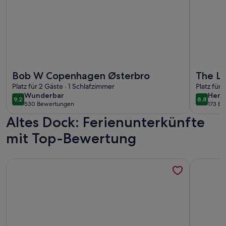
Weitere Infos zu Bob W Copenhagen Østerbro
Weitere I
Bob W Copenhagen Østerbro
The La
Platz für 2 Gäste · 1 Schlafzimmer
Daniel
Platz für 
wunderbar
herv
Wunderbar
Herv
9,2
8,8
9,2 von 10
8,8 von 
530 Bewertungen
173 B
(530
(173
Altes Dock: Ferienunterkünfte
bewertungen)
bewe
mit Top-Bewertung
Weitere Infos zu Charming Apartment Near City Center Of
Weitere In