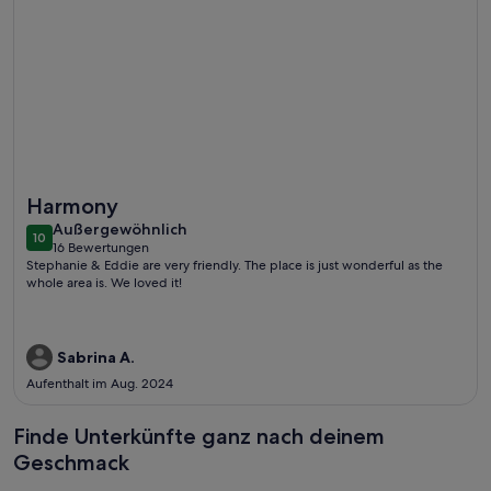
Weitere Infos zu Phanou lodges
Harmony
außergewöhnlich
Außergewöhnlich
10
10 von 10
16 Bewertungen
(16
Stephanie & Eddie are very friendly. The place is just wonderful as the
bewertungen)
whole area is. We loved it!
Sabrina A.
Aufenthalt im Aug. 2024
Finde Unterkünfte ganz nach deinem
Geschmack