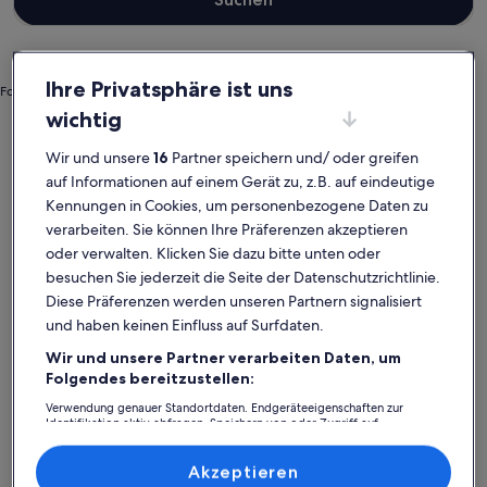
Ihre Privatsphäre ist uns
Foto von Yulia K
wichtig
Indre Département
Hotels in Regionaler Naturpark Brenne
Regionaler Naturpark Brenne:
Wir und unsere
16
Partner speichern und/ oder greifen
auf Informationen auf einem Gerät zu, z.B. auf eindeutige
Entdecke Hotels
Kennungen in Cookies, um personenbezogene Daten zu
verarbeiten. Sie können Ihre Präferenzen akzeptieren
Weitere Infos zu Terres de France - Appart'Hôtel La Roche P
oder verwalten. Klicken Sie dazu bitte unten oder
besuchen Sie jederzeit die Seite der Datenschutzrichtlinie.
Diese Präferenzen werden unseren Partnern signalisiert
und haben keinen Einfluss auf Surfdaten.
Wir und unsere Partner verarbeiten Daten, um
Folgendes bereitzustellen:
Verwendung genauer Standortdaten. Endgeräteeigenschaften zur
Identifikation aktiv abfragen. Speichern von oder Zugriff auf
Informationen auf einem Endgerät. Personalisierte Werbung und
Inhalte, Messung von Werbeleistung und der Performance von Inhalten,
Zielgruppenforschung sowie Entwicklung und Verbesserung von
Akzeptieren
Angeboten.