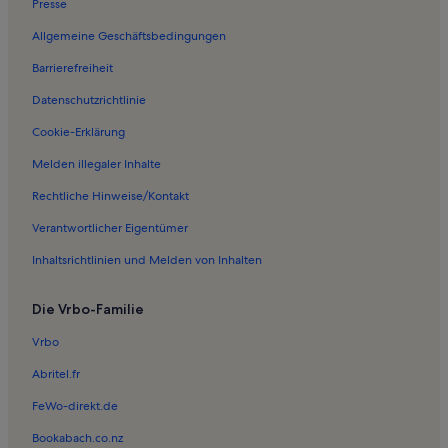
Presse
Ferienwohnungen in Chazelet
Allgemeine Geschäftsbedingungen
Ferienwohnungen in Saulnay
Barrierefreiheit
Ferienwohnungen in Bélâbre
Datenschutzrichtlinie
Ferienwohnungen in Châtillonnais im Berry
Ferienwohnungen in Rosnay
Cookie-Erklärung
Ferienwohnungen in Tilly
Melden illegaler Inhalte
Ferienwohnungen in Thenay
Rechtliche Hinweise/Kontakt
Ferienwohnungen in Saint-Gaultier
Verantwortlicher Eigentümer
Ferienwohnungen in Saint-Flovier
Inhaltsrichtlinien und Melden von Inhalten
Ferienwohnungen in Le Blanc
Die Vrbo-Familie
Ferienwohnungen in Lingé
Ferienwohnungen in Buzançais
Vrbo
Ferienwohnungen in Église Saint-Martin
Abritel.fr
Ferienwohnungen in Obterre
FeWo-direkt.de
Ferienwohnungen in Paulnay
Bookabach.co.nz