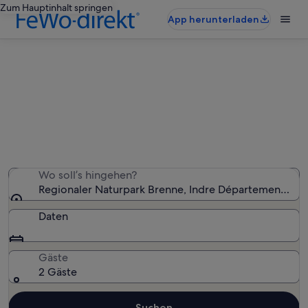
Zum Hauptinhalt springen
App herunterladen
Finde Hotels nahe Regionaler
Naturpark Brenne
Wir haben 4 Hotels gefunden – gib deinen
Reisezeitraum ein, um die Verfügbarkeit zu prüfen
Wo soll’s hingehen?
Regionaler Naturpark Brenne, Indre Département, Fra
Daten
Gäste
2 Gäste
Suchen