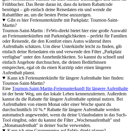
Frühbucher. Das Beste daran ist, dass du keinen Rabattcode
benötigst – gib einfach deine Reisedaten ein und wende die
Rabattfilter an, um die besten Preise anzuzeigen.
Gibt es hier Ferienunterkünfte mit Parkplatz: Tournon-Saint-
Martin?
Tournon-Saint-Martin : FeWo-direkt bietet hier eine große Auswahl
an Ferienunterkünften mit Parkmöglichkeiten – perfekt für Familien
oder Reisende, die den Komfort eines Autos während ihres
Aufenthalts schätzen. Um diese Unterkünfte leicht zu finden, gib
einfach deine Reisedaten ein und verwende den Filter „Parkplatz
verfügbar" unter den Annehmlichkeiten. So kannst du schnell und
einfach Angebote durchsuchen, die deinen Bedürfnissen
entsprechen, egal ob du einen Kurztrip oder einen längeren
Aufenthalt planst.
Kann ich Ferienunterkünfte für längere Aufenthalte hier finden:
Tournon-Saint-Martin?
Eine
Tournon-Saint-Martin-Ferienunterkunft für längere Aufenthalte
ist der beste Weg, um das lokale Leben kennenzulernen. Außerdem
kannst du die Rabatte für längere Aufenthalte optimal nutzen. Bei
Aufenthalten von einem Monat oder einer Woche sparst du
durchschnittlich 10 %.* Rabatte für längere Aufenthalte werden
automatisch angewendet, wenn du deine Urlaubsdaten in das Such-
Tool eingibst, oder du kannst die Filter „Wochenaufenthalt" und
„Monatsaufenthalt" in deiner Suche verwenden.
Kann ich eine Gruppenreise auf FeWo-direkt planen?