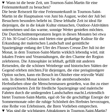
Wann ist die beste Zeit, um Tournon-Saint-Martin für eine
Ferienunterkunft zu besuchen?
Die beste Reisezeit für eine Ferienunterkunft in Tournon-Saint-
Martin ist die Hauptsaison von Juni bis August, wobei der Juli bei
Besuchern besonders beliebt ist. Diese lebhafte Zeit ist ideal für
diejenigen, die in die lokale Kultur eintauchen, Outdoor-Aktivitäten
unternehmen und das warme, sonnige Wetter genießen möchten.
Die Durchschnittstemperaturen liegen in diesen Monaten bei etwa
25 bis 30 Grad Celsius und bieten eine großartige Kulisse für die
Erkundung der malerischen Landschaft und gemütliche
Spaziergänge entlang der Ufer des Flusses Creuse.Der Juli ist der
Monat, in dem Tournon-Saint-Martin wirklich lebendig wird, mit
lokalen Festen und Veranstaltungen, die den Charme der Region
zelebrieren. Die Atmosphäre ist lebhaft, gefüllt mit anderen
Reisenden, die die schönen Weinberge und historischen Stätten der
Gegend erleben möchten.Für diejenigen, die eine preisgünstigere
Option suchen, kann ein Besuch im Oktober eine reizvolle Wahl
sein. In diesem Monat können Sie die atemberaubenden
Herbstfarben ohne die Menschenmassen genießen, was ihn zu einer
ausgezeichneten Zeit für friedliche Spaziergänge und malerische
Fahrten durch die umliegenden Landschaften macht.Letztendlich
bietet Tournon-Saint-Martin, egal ob Sie die geschäftige Energie der
Sommermonate oder die ruhige Schönheit des Herbstes bevorzugen,
eine Reihe von Erlebnissen, die Ihren Vorlieben entsprechen.
Was sind die wichtigsten Attraktionen in Tournon-Saint-Martin?