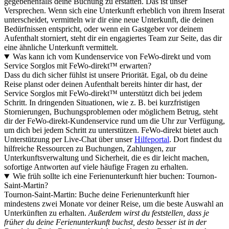
gegebenenfalls deine Buchung zu erstatten. Das ist unser
Versprechen. Wenn sich eine Unterkunft erheblich von ihrem Inserat
unterscheidet, vermitteln wir dir eine neue Unterkunft, die deinen
Bedürfnissen entspricht, oder wenn ein Gastgeber vor deinem
Aufenthalt storniert, steht dir ein engagiertes Team zur Seite, das dir
eine ähnliche Unterkunft vermittelt.
Was kann ich vom Kundenservice von FeWo-direkt und vom
Service Sorglos mit FeWo-direkt™ erwarten?
Dass du dich sicher fühlst ist unsere Priorität. Egal, ob du deine
Reise planst oder deinen Aufenthalt bereits hinter dir hast, der
Service Sorglos mit FeWo-direkt™ unterstützt dich bei jedem
Schritt. In dringenden Situationen, wie z. B. bei kurzfristigen
Stornierungen, Buchungsproblemen oder möglichem Betrug, steht
dir der FeWo-direkt-Kundenservice rund um die Uhr zur Verfügung,
um dich bei jedem Schritt zu unterstützen. FeWo-direkt bietet auch
Unterstützung per Live-Chat über unser
Hilfeportal
. Dort findest du
hilfreiche Ressourcen zu Buchungen, Zahlungen, zur
Unterkunftsverwaltung und Sicherheit, die es dir leicht machen,
sofortige Antworten auf viele häufige Fragen zu erhalten.
Wie früh sollte ich eine Ferienunterkunft hier buchen: Tournon-
Saint-Martin?
Tournon-Saint-Martin: Buche deine Ferienunterkunft hier
mindestens zwei Monate vor deiner Reise, um die beste Auswahl an
Unterkünften zu erhalten.
Außerdem wirst du feststellen, dass je
früher du deine Ferienunterkunft buchst, desto besser ist in der