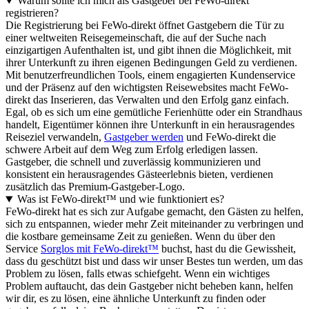
Warum sollte ich mich als Gastgeber bei FeWo-direkt
registrieren?
Die Registrierung bei FeWo-direkt öffnet Gastgebern die Tür zu
einer weltweiten Reisegemeinschaft, die auf der Suche nach
einzigartigen Aufenthalten ist, und gibt ihnen die Möglichkeit, mit
ihrer Unterkunft zu ihren eigenen Bedingungen Geld zu verdienen.
Mit benutzerfreundlichen Tools, einem engagierten Kundenservice
und der Präsenz auf den wichtigsten Reisewebsites macht FeWo-
direkt das Inserieren, das Verwalten und den Erfolg ganz einfach.
Egal, ob es sich um eine gemütliche Ferienhütte oder ein Strandhaus
handelt, Eigentümer können ihre Unterkunft in ein herausragendes
Reiseziel verwandeln,
Gastgeber werden
und FeWo-direkt die
schwere Arbeit auf dem Weg zum Erfolg erledigen lassen.
Gastgeber, die schnell und zuverlässig kommunizieren und
konsistent ein herausragendes Gästeerlebnis bieten, verdienen
zusätzlich das Premium-Gastgeber-Logo.
Was ist FeWo-direkt™ und wie funktioniert es?
FeWo-direkt hat es sich zur Aufgabe gemacht, den Gästen zu helfen,
sich zu entspannen, wieder mehr Zeit miteinander zu verbringen und
die kostbare gemeinsame Zeit zu genießen. Wenn du über den
Service
Sorglos mit FeWo-direkt™
buchst, hast du die Gewissheit,
dass du geschützt bist und dass wir unser Bestes tun werden, um das
Problem zu lösen, falls etwas schiefgeht. Wenn ein wichtiges
Problem auftaucht, das dein Gastgeber nicht beheben kann, helfen
wir dir, es zu lösen, eine ähnliche Unterkunft zu finden oder