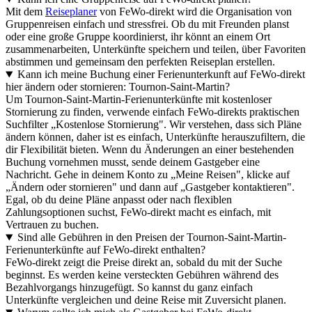
Mit dem
Reiseplaner
von FeWo-direkt wird die Organisation von
Gruppenreisen einfach und stressfrei. Ob du mit Freunden planst
oder eine große Gruppe koordinierst, ihr könnt an einem Ort
zusammenarbeiten, Unterkünfte speichern und teilen, über Favoriten
abstimmen und gemeinsam den perfekten Reiseplan erstellen.
Kann ich meine Buchung einer Ferienunterkunft auf FeWo-direkt
hier ändern oder stornieren: Tournon-Saint-Martin?
Um Tournon-Saint-Martin-Ferienunterkünfte mit kostenloser
Stornierung zu finden, verwende einfach FeWo-direkts praktischen
Suchfilter „Kostenlose Stornierung". Wir verstehen, dass sich Pläne
ändern können, daher ist es einfach, Unterkünfte herauszufiltern, die
dir Flexibilität bieten. Wenn du Änderungen an einer bestehenden
Buchung vornehmen musst, sende deinem Gastgeber eine
Nachricht. Gehe in deinem Konto zu „Meine Reisen", klicke auf
„Ändern oder stornieren" und dann auf „Gastgeber kontaktieren".
Egal, ob du deine Pläne anpasst oder nach flexiblen
Zahlungsoptionen suchst, FeWo-direkt macht es einfach, mit
Vertrauen zu buchen.
Sind alle Gebühren in den Preisen der Tournon-Saint-Martin-
Ferienunterkünfte auf FeWo-direkt enthalten?
FeWo-direkt zeigt die Preise direkt an, sobald du mit der Suche
beginnst. Es werden keine versteckten Gebühren während des
Bezahlvorgangs hinzugefügt. So kannst du ganz einfach
Unterkünfte vergleichen und deine Reise mit Zuversicht planen.