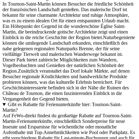
In Tournon-Saint-Martin können Besucher die friedliche Schönheit
der französischen Landschaft genießen. Das malerische Dorf ist
bekannt für seine charmante Architektur und ruhige Atmosphäre,
was es zu einem idealen Ort für einen entspannten Urlaub macht.
Ein Höhepunkt der Gegend ist die wunderschöne Église Saint-
Martin, die beeindruckende gotische Architektur zeigt und einen
Einblick in die reiche Geschichte der Region bietet.Naturbegeisterte
können die umliegende Landschaft erkunden, einschließlich des
nahe gelegenen regionalen Naturparks Brenne, der für seine
vielfältige Tierwelt und malerischen Wanderwege bekannt ist.
Dieser Park bietet zahlreiche Möglichkeiten zum Wandern,
Vogelbeobachten und Genießen der natürlichen Schönheit der
Region.Zusätzlich veranstaltet das Dorf lokale Märkte, auf denen
Besucher regionale Köstlichkeiten und handwerkliche Produkte
probieren können, was das kulturelle Erlebnis bereichert. Für
Geschichtsinteressierte befinden sich in der Nähe die Ruinen des
Château de Tournon, die einen faszinierenden Einblick in die
Vergangenheit der Gegend bieten.
Gibt es Rabatte für Ferienunterkünfte hier: Tournon-Saint-
Martin?
Auf FeWo-direkt findest du großartige Rabatte auf Tournon-Saint-
Martin-Ferienunterkünfte, einschließlich Sonderpreise für neue
Inserate und Ersparnisse für wöchentliche oder monatliche
Aufenthalte mit Top-Annehmlichkeiten wie Pool oder Parkplatz. Es
gibt verschiedene Rabatte für Last-minute-Buchungen und auch für