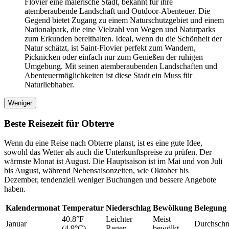
Flovier eine malerische Stadt, bekannt für ihre
atemberaubende Landschaft und Outdoor-Abenteuer. Die
Gegend bietet Zugang zu einem Naturschutzgebiet und einem
Nationalpark, die eine Vielzahl von Wegen und Naturparks
zum Erkunden bereithalten. Ideal, wenn du die Schönheit der
Natur schätzt, ist Saint-Flovier perfekt zum Wandern,
Picknicken oder einfach nur zum Genießen der ruhigen
Umgebung. Mit seinen atemberaubenden Landschaften und
Abenteuermöglichkeiten ist diese Stadt ein Muss für
Naturliebhaber.
Weniger
Beste Reisezeit für Obterre
Wenn du eine Reise nach Obterre planst, ist es eine gute Idee,
sowohl das Wetter als auch die Unterkunftspreise zu prüfen. Der
wärmste Monat ist August. Die Hauptsaison ist im Mai und von Juli
bis August, während Nebensaisonzeiten, wie Oktober bis
Dezember, tendenziell weniger Buchungen und bessere Angebote
haben.
Kalendermonat
Temperatur
Niederschlag
Bewölkung
Belegung
40.8°F
Leichter
Meist
Januar
Durchschni
(4.9°C)
Regen
bewölkt