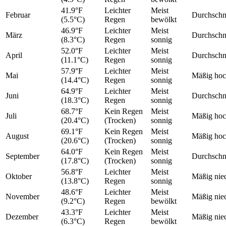
41.9°F
Leichter
Meist
Februar
Durchschni
(5.5°C)
Regen
bewölkt
46.9°F
Leichter
Meist
März
Durchschni
(8.3°C)
Regen
sonnig
52.0°F
Leichter
Meist
April
Durchschni
(11.1°C)
Regen
sonnig
57.9°F
Leichter
Meist
Mai
Mäßig ho
(14.4°C)
Regen
sonnig
64.9°F
Leichter
Meist
Juni
Durchschni
(18.3°C)
Regen
sonnig
68.7°F
Kein Regen
Meist
Juli
Mäßig ho
(20.4°C)
(Trocken)
sonnig
69.1°F
Kein Regen
Meist
August
Mäßig ho
(20.6°C)
(Trocken)
sonnig
64.0°F
Kein Regen
Meist
September
Durchschni
(17.8°C)
(Trocken)
sonnig
56.8°F
Leichter
Meist
Oktober
Mäßig nie
(13.8°C)
Regen
sonnig
48.6°F
Leichter
Meist
November
Mäßig nie
(9.2°C)
Regen
bewölkt
43.3°F
Leichter
Meist
Dezember
Mäßig nie
(6.3°C)
Regen
bewölkt