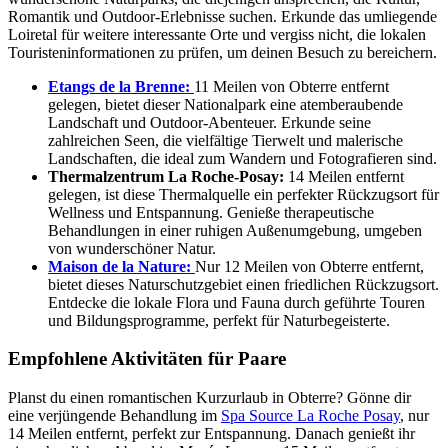
Romantik und Outdoor-Erlebnisse suchen. Erkunde das umliegende
Loiretal für weitere interessante Orte und vergiss nicht, die lokalen
Touristeninformationen zu prüfen, um deinen Besuch zu bereichern.
Etangs de la Brenne:
11 Meilen von Obterre entfernt
gelegen, bietet dieser Nationalpark eine atemberaubende
Landschaft und Outdoor-Abenteuer. Erkunde seine
zahlreichen Seen, die vielfältige Tierwelt und malerische
Landschaften, die ideal zum Wandern und Fotografieren sind.
Thermalzentrum La Roche-Posay:
14 Meilen entfernt
gelegen, ist diese Thermalquelle ein perfekter Rückzugsort für
Wellness und Entspannung. Genieße therapeutische
Behandlungen in einer ruhigen Außenumgebung, umgeben
von wunderschöner Natur.
Maison de la Nature:
Nur 12 Meilen von Obterre entfernt,
bietet dieses Naturschutzgebiet einen friedlichen Rückzugsort.
Entdecke die lokale Flora und Fauna durch geführte Touren
und Bildungsprogramme, perfekt für Naturbegeisterte.
Empfohlene Aktivitäten für Paare
Planst du einen romantischen Kurzurlaub in Obterre? Gönne dir
eine verjüngende Behandlung im
Spa Source La Roche Posay
, nur
14 Meilen entfernt, perfekt zur Entspannung. Danach genießt ihr