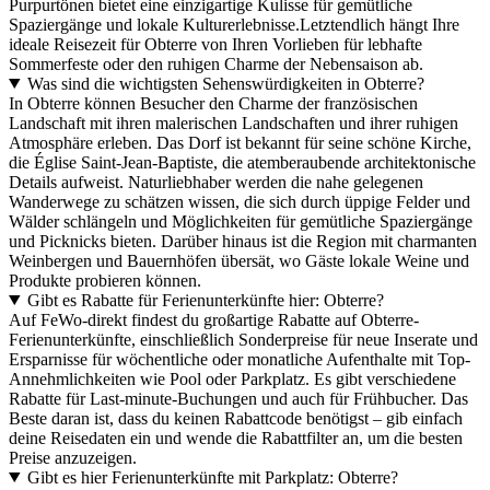
Purpurtönen bietet eine einzigartige Kulisse für gemütliche
Spaziergänge und lokale Kulturerlebnisse.Letztendlich hängt Ihre
ideale Reisezeit für Obterre von Ihren Vorlieben für lebhafte
Sommerfeste oder den ruhigen Charme der Nebensaison ab.
Was sind die wichtigsten Sehenswürdigkeiten in Obterre?
In Obterre können Besucher den Charme der französischen
Landschaft mit ihren malerischen Landschaften und ihrer ruhigen
Atmosphäre erleben. Das Dorf ist bekannt für seine schöne Kirche,
die Église Saint-Jean-Baptiste, die atemberaubende architektonische
Details aufweist. Naturliebhaber werden die nahe gelegenen
Wanderwege zu schätzen wissen, die sich durch üppige Felder und
Wälder schlängeln und Möglichkeiten für gemütliche Spaziergänge
und Picknicks bieten. Darüber hinaus ist die Region mit charmanten
Weinbergen und Bauernhöfen übersät, wo Gäste lokale Weine und
Produkte probieren können.
Gibt es Rabatte für Ferienunterkünfte hier: Obterre?
Auf FeWo-direkt findest du großartige Rabatte auf Obterre-
Ferienunterkünfte, einschließlich Sonderpreise für neue Inserate und
Ersparnisse für wöchentliche oder monatliche Aufenthalte mit Top-
Annehmlichkeiten wie Pool oder Parkplatz. Es gibt verschiedene
Rabatte für Last-minute-Buchungen und auch für Frühbucher. Das
Beste daran ist, dass du keinen Rabattcode benötigst – gib einfach
deine Reisedaten ein und wende die Rabattfilter an, um die besten
Preise anzuzeigen.
Gibt es hier Ferienunterkünfte mit Parkplatz: Obterre?