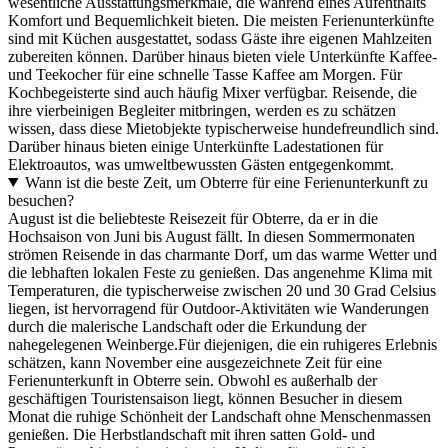
wesentliche Ausstattungsmerkmale, die während eines Aufenthalts
Komfort und Bequemlichkeit bieten. Die meisten Ferienunterkünfte
sind mit Küchen ausgestattet, sodass Gäste ihre eigenen Mahlzeiten
zubereiten können. Darüber hinaus bieten viele Unterkünfte Kaffee-
und Teekocher für eine schnelle Tasse Kaffee am Morgen. Für
Kochbegeisterte sind auch häufig Mixer verfügbar. Reisende, die
ihre vierbeinigen Begleiter mitbringen, werden es zu schätzen
wissen, dass diese Mietobjekte typischerweise hundefreundlich sind.
Darüber hinaus bieten einige Unterkünfte Ladestationen für
Elektroautos, was umweltbewussten Gästen entgegenkommt.
Wann ist die beste Zeit, um Obterre für eine Ferienunterkunft zu
besuchen?
August ist die beliebteste Reisezeit für Obterre, da er in die
Hochsaison von Juni bis August fällt. In diesen Sommermonaten
strömen Reisende in das charmante Dorf, um das warme Wetter und
die lebhaften lokalen Feste zu genießen. Das angenehme Klima mit
Temperaturen, die typischerweise zwischen 20 und 30 Grad Celsius
liegen, ist hervorragend für Outdoor-Aktivitäten wie Wanderungen
durch die malerische Landschaft oder die Erkundung der
nahegelegenen Weinberge.Für diejenigen, die ein ruhigeres Erlebnis
schätzen, kann November eine ausgezeichnete Zeit für eine
Ferienunterkunft in Obterre sein. Obwohl es außerhalb der
geschäftigen Touristensaison liegt, können Besucher in diesem
Monat die ruhige Schönheit der Landschaft ohne Menschenmassen
genießen. Die Herbstlandschaft mit ihren satten Gold- und