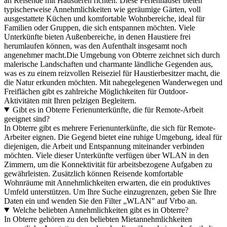
an Reisende mit Haustieren richten. Diese Ferienhäuser bieten
typischerweise Annehmlichkeiten wie geräumige Gärten, voll
ausgestattete Küchen und komfortable Wohnbereiche, ideal für
Familien oder Gruppen, die sich entspannen möchten. Viele
Unterkünfte bieten Außenbereiche, in denen Haustiere frei
herumlaufen können, was den Aufenthalt insgesamt noch
angenehmer macht.Die Umgebung von Obterre zeichnet sich durch
malerische Landschaften und charmante ländliche Gegenden aus,
was es zu einem reizvollen Reiseziel für Haustierbesitzer macht, die
die Natur erkunden möchten. Mit nahegelegenen Wanderwegen und
Freiflächen gibt es zahlreiche Möglichkeiten für Outdoor-
Aktivitäten mit Ihren pelzigen Begleitern.
Gibt es in Obterre Ferienunterkünfte, die für Remote-Arbeit
geeignet sind?
In Obterre gibt es mehrere Ferienunterkünfte, die sich für Remote-
Arbeiter eignen. Die Gegend bietet eine ruhige Umgebung, ideal für
diejenigen, die Arbeit und Entspannung miteinander verbinden
möchten. Viele dieser Unterkünfte verfügen über WLAN in den
Zimmern, um die Konnektivität für arbeitsbezogene Aufgaben zu
gewährleisten. Zusätzlich können Reisende komfortable
Wohnräume mit Annehmlichkeiten erwarten, die ein produktives
Umfeld unterstützen. Um Ihre Suche einzugrenzen, geben Sie Ihre
Daten ein und wenden Sie den Filter „WLAN" auf Vrbo an.
Welche beliebten Annehmlichkeiten gibt es in Obterre?
In Obterre gehören zu den beliebten Mietannehmlichkeiten