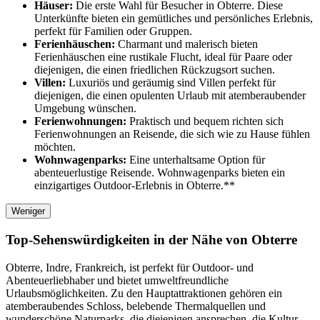
Häuser:
Die erste Wahl für Besucher in Obterre. Diese
Unterkünfte bieten ein gemütliches und persönliches Erlebnis,
perfekt für Familien oder Gruppen.
Ferienhäuschen:
Charmant und malerisch bieten
Ferienhäuschen eine rustikale Flucht, ideal für Paare oder
diejenigen, die einen friedlichen Rückzugsort suchen.
Villen:
Luxuriös und geräumig sind Villen perfekt für
diejenigen, die einen opulenten Urlaub mit atemberaubender
Umgebung wünschen.
Ferienwohnungen:
Praktisch und bequem richten sich
Ferienwohnungen an Reisende, die sich wie zu Hause fühlen
möchten.
Wohnwagenparks:
Eine unterhaltsame Option für
abenteuerlustige Reisende. Wohnwagenparks bieten ein
einzigartiges Outdoor-Erlebnis in Obterre.**
Weniger
Top-Sehenswürdigkeiten in der Nähe von Obterre
Obterre, Indre, Frankreich, ist perfekt für Outdoor- und
Abenteuerliebhaber und bietet umweltfreundliche
Urlaubsmöglichkeiten. Zu den Hauptattraktionen gehören ein
atemberaubendes Schloss, belebende Thermalquellen und
wunderschöne Naturparks, die diejenigen ansprechen, die Kultur,