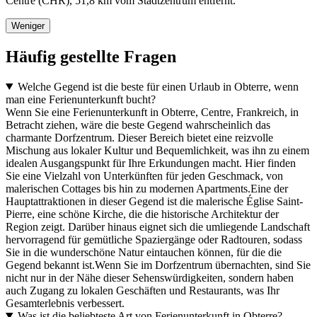
Centre (CHR), 51,8 km vom Stadtzentrum entfernt.
Weniger
Häufig gestellte Fragen
Welche Gegend ist die beste für einen Urlaub in Obterre, wenn
man eine Ferienunterkunft bucht?
Wenn Sie eine Ferienunterkunft in Obterre, Centre, Frankreich, in
Betracht ziehen, wäre die beste Gegend wahrscheinlich das
charmante Dorfzentrum. Dieser Bereich bietet eine reizvolle
Mischung aus lokaler Kultur und Bequemlichkeit, was ihn zu einem
idealen Ausgangspunkt für Ihre Erkundungen macht. Hier finden
Sie eine Vielzahl von Unterkünften für jeden Geschmack, von
malerischen Cottages bis hin zu modernen Apartments.Eine der
Hauptattraktionen in dieser Gegend ist die malerische Église Saint-
Pierre, eine schöne Kirche, die die historische Architektur der
Region zeigt. Darüber hinaus eignet sich die umliegende Landschaft
hervorragend für gemütliche Spaziergänge oder Radtouren, sodass
Sie in die wunderschöne Natur eintauchen können, für die die
Gegend bekannt ist.Wenn Sie im Dorfzentrum übernachten, sind Sie
nicht nur in der Nähe dieser Sehenswürdigkeiten, sondern haben
auch Zugang zu lokalen Geschäften und Restaurants, was Ihr
Gesamterlebnis verbessert.
Was ist die beliebteste Art von Ferienunterkunft in Obterre?