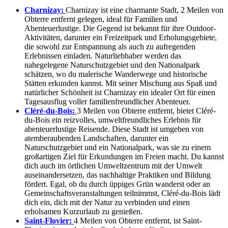
Charnizay:
Charnizay ist eine charmante Stadt, 2 Meilen von
Obterre entfernt gelegen, ideal für Familien und
Abenteuerlustige. Die Gegend ist bekannt für ihre Outdoor-
Aktivitäten, darunter ein Freizeitpark und Erholungsgebiete,
die sowohl zur Entspannung als auch zu aufregenden
Erlebnissen einladen. Naturliebhaber werden das
nahegelegene Naturschutzgebiet und den Nationalpark
schätzen, wo du malerische Wanderwege und historische
Stätten erkunden kannst. Mit seiner Mischung aus Spaß und
natürlicher Schönheit ist Charnizay ein idealer Ort für einen
Tagesausflug voller familienfreundlicher Abenteuer.
Cléré-du-Bois:
3 Meilen von Obterre entfernt, bietet Cléré-
du-Bois ein reizvolles, umweltfreundliches Erlebnis für
abenteuerlustige Reisende. Diese Stadt ist umgeben von
atemberaubenden Landschaften, darunter ein
Naturschutzgebiet und ein Nationalpark, was sie zu einem
großartigen Ziel für Erkundungen im Freien macht. Du kannst
dich auch im örtlichen Umweltzentrum mit der Umwelt
auseinandersetzen, das nachhaltige Praktiken und Bildung
fördert. Egal, ob du durch üppiges Grün wanderst oder an
Gemeinschaftsveranstaltungen teilnimmst, Cléré-du-Bois lädt
dich ein, dich mit der Natur zu verbinden und einen
erholsamen Kurzurlaub zu genießen.
Saint-Flovier:
4 Meilen von Obterre entfernt, ist Saint-