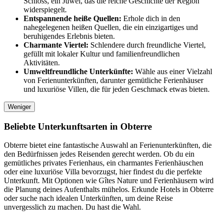
Schloss, ein Juwel, das die reiche Geschichte der Region
widerspiegelt.
Entspannende heiße Quellen:
Erhole dich in den
nahegelegenen heißen Quellen, die ein einzigartiges und
beruhigendes Erlebnis bieten.
Charmante Viertel:
Schlendere durch freundliche Viertel,
gefüllt mit lokaler Kultur und familienfreundlichen
Aktivitäten.
Umweltfreundliche Unterkünfte:
Wähle aus einer Vielzahl
von Ferienunterkünften, darunter gemütliche Ferienhäuser
und luxuriöse Villen, die für jeden Geschmack etwas bieten.
Weniger
Beliebte Unterkunftsarten in Obterre
Obterre bietet eine fantastische Auswahl an Ferienunterkünften, die
den Bedürfnissen jedes Reisenden gerecht werden. Ob du ein
gemütliches privates Ferienhaus, ein charmantes Ferienhäuschen
oder eine luxuriöse Villa bevorzugst, hier findest du die perfekte
Unterkunft. Mit Optionen wie Gîtes Nature und Ferienhäusern wird
die Planung deines Aufenthalts mühelos. Erkunde Hotels in Obterre
oder suche nach idealen Unterkünften, um deine Reise
unvergesslich zu machen. Du hast die Wahl.