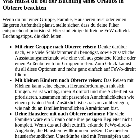
Was musst du bei der Buchung eines Urlaubs in
Obterre beachten
Wenn du mit einer Gruppe, Familie, Haustieren reist oder einen
längeren Aufenthalt planst, stelle sicher, dass du deine Filter
entsprechend priorisierst. Hier sind einige hilfreiche FeWo-direkt-
Buchungstipps, die dich leiten.
Mit einer Gruppe nach Obterre reisen:
Denke darüber
nach, wie viele Schlafzimmer du benötigst, sowie zusätzliche
Ausstattungsmerkmale wie eine voll ausgestattete Küche oder
einen Außenbereich für Gruppentreffen. Zum Glück kannst
du all diese Optionen und mehr ganz einfach auf FeWo-direkt
filtern.
Mit kleinen Kindern nach Obterre reisen:
Das Reisen mit
Kleinen kann seine eigenen Herausforderungen mit sich
bringen. Es ist wichtig, ihren Komfort und ihre Sicherheit zu
priorisieren, zusammen mit passenden Annehmlichkeiten wie
einem privaten Pool. Zusätzlich ist es ratsam zu überlegen,
wie nah du an familienfreundlichen Attraktionen bist.
Deine Haustiere mit nach Obterre nehmen:
Für viele
Familien wäre ein Urlaub ohne ihre pelzigen Begleiter nicht
komplett. Wenn das auf dich zutrifft, erkunde FeWo-direkt-
Angebote, die Haustiere willkommen heißen. Die meisten
haustierfreundlichen Unterkünfte sind mit Fressnäpfen und