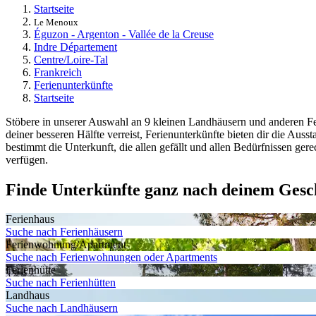
Startseite
Le Menoux
Éguzon - Argenton - Vallée de la Creuse
Indre Département
Centre/Loire-Tal
Frankreich
Ferienunterkünfte
Startseite
Stöbere in unserer Auswahl an 9 kleinen Landhäusern und anderen Fe
deiner besseren Hälfte verreist, Ferienunterkünfte bieten dir die Au
bestimmt die Unterkunft, die allen gefällt und allen Bedürfnissen gere
verfügen.
Finde Unterkünfte ganz nach deinem Ges
Ferienhaus
Suche nach Ferienhäusern
Ferienwohnung/Apartment
Suche nach Ferienwohnungen oder Apartments
Ferienhütte
Suche nach Ferienhütten
Landhaus
Suche nach Landhäusern