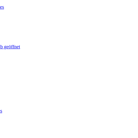
les
ab geöffnet
es