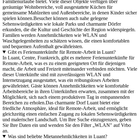
Familienurlaube bietet. Viele dieser Objekte verfügen über
geräumige Wohnbereiche, voll ausgestattete Küchen für
gemeinsame Mahlzeiten und Außenbereiche, in denen Kinder sicher
spielen können.Besucher können auch nahe gelegene
Sehenswürdigkeiten wie lokale Parks und charmante Dörfer
erkunden, die die Kultur und Geschichte der Region widerspiegeln.
Familien werden Annehmlichkeiten wie WLAN und
Waschgelegenheiten zu schätzen wissen, die einen komfortablen
und bequemen Aufenthalt gewährleisten.
Gibt es Ferienunterkünfte für Remote-Arbeit in Luant?
In Luant, Centre, Frankreich, gibt es mehrere Ferienunterkünfte für
Remote-Arbeit, was es zu einem geeigneten Ort für diejenigen
macht, die Arbeit und Freizeit miteinander verbinden möchten. Viele
dieser Unterkünfte sind mit zuverlässigem WLAN und
Internetzugang ausgestattet, was ein reibungsloses Arbeiten
gewährleistet. Gäste können Annehmlichkeiten wie komfortable
Arbeitsbereiche in ihren Unterkünften erwarten, zusammen mit der
Möglichkeit, sich nach einem produktiven Tag in entspannenden
Bereichen zu erholen.Das charmante Dorf Luant bietet eine
friedliche Atmosphäre, ideal für Remote-Arbeit, und ermöglicht
gleichzeitig einen einfachen Zugang zu lokalen Sehenswürdigkeiten
und malerischer Landschaft. Um Ihre Suche einzugrenzen, geben
Sie Ihre Daten ein und wenden Sie den Filter „WLAN" auf Vrbo
an.
Was sind beliebte Mietannehmlichkeiten in Luant?