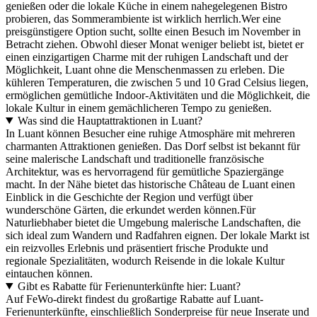
genießen oder die lokale Küche in einem nahegelegenen Bistro
probieren, das Sommerambiente ist wirklich herrlich.Wer eine
preisgünstigere Option sucht, sollte einen Besuch im November in
Betracht ziehen. Obwohl dieser Monat weniger beliebt ist, bietet er
einen einzigartigen Charme mit der ruhigen Landschaft und der
Möglichkeit, Luant ohne die Menschenmassen zu erleben. Die
kühleren Temperaturen, die zwischen 5 und 10 Grad Celsius liegen,
ermöglichen gemütliche Indoor-Aktivitäten und die Möglichkeit, die
lokale Kultur in einem gemächlicheren Tempo zu genießen.
Was sind die Hauptattraktionen in Luant?
In Luant können Besucher eine ruhige Atmosphäre mit mehreren
charmanten Attraktionen genießen. Das Dorf selbst ist bekannt für
seine malerische Landschaft und traditionelle französische
Architektur, was es hervorragend für gemütliche Spaziergänge
macht. In der Nähe bietet das historische Château de Luant einen
Einblick in die Geschichte der Region und verfügt über
wunderschöne Gärten, die erkundet werden können.Für
Naturliebhaber bietet die Umgebung malerische Landschaften, die
sich ideal zum Wandern und Radfahren eignen. Der lokale Markt ist
ein reizvolles Erlebnis und präsentiert frische Produkte und
regionale Spezialitäten, wodurch Reisende in die lokale Kultur
eintauchen können.
Gibt es Rabatte für Ferienunterkünfte hier: Luant?
Auf FeWo-direkt findest du großartige Rabatte auf Luant-
Ferienunterkünfte, einschließlich Sonderpreise für neue Inserate und