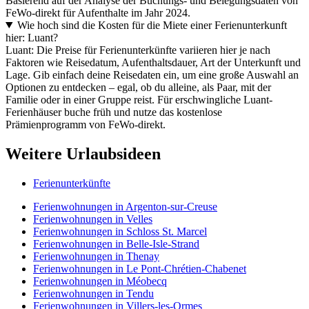
Basierend auf der Analyse der Buchungs- und Belegungsdaten von
FeWo-direkt für Aufenthalte im Jahr 2024.
Wie hoch sind die Kosten für die Miete einer Ferienunterkunft
hier: Luant?
Luant: Die Preise für Ferienunterkünfte variieren hier je nach
Faktoren wie Reisedatum, Aufenthaltsdauer, Art der Unterkunft und
Lage. Gib einfach deine Reisedaten ein, um eine große Auswahl an
Optionen zu entdecken – egal, ob du alleine, als Paar, mit der
Familie oder in einer Gruppe reist. Für erschwingliche Luant-
Ferienhäuser buche früh und nutze das kostenlose
Prämienprogramm von FeWo-direkt.
Weitere Urlaubsideen
Ferienunterkünfte
Ferienwohnungen in Argenton-sur-Creuse
Ferienwohnungen in Velles
Ferienwohnungen in Schloss St. Marcel
Ferienwohnungen in Belle-Isle-Strand
Ferienwohnungen in Thenay
Ferienwohnungen in Le Pont-Chrétien-Chabenet
Ferienwohnungen in Méobecq
Ferienwohnungen in Tendu
Ferienwohnungen in Villers-les-Ormes