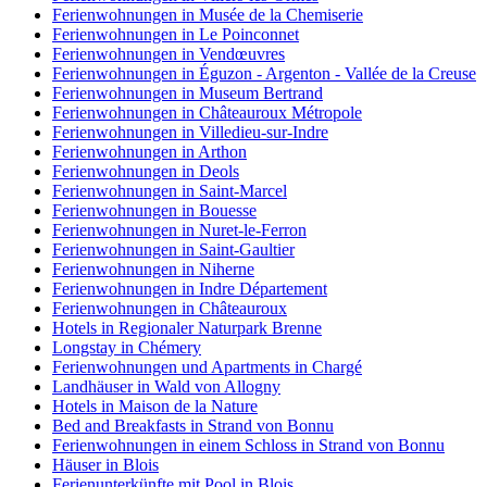
Ferienwohnungen in Musée de la Chemiserie
Ferienwohnungen in Le Poinconnet
Ferienwohnungen in Vendœuvres
Ferienwohnungen in Éguzon - Argenton - Vallée de la Creuse
Ferienwohnungen in Museum Bertrand
Ferienwohnungen in Châteauroux Métropole
Ferienwohnungen in Villedieu-sur-Indre
Ferienwohnungen in Arthon
Ferienwohnungen in Deols
Ferienwohnungen in Saint-Marcel
Ferienwohnungen in Bouesse
Ferienwohnungen in Nuret-le-Ferron
Ferienwohnungen in Saint-Gaultier
Ferienwohnungen in Niherne
Ferienwohnungen in Indre Département
Ferienwohnungen in Châteauroux
Hotels in Regionaler Naturpark Brenne
Longstay in Chémery
Ferienwohnungen und Apartments in Chargé
Landhäuser in Wald von Allogny
Hotels in Maison de la Nature
Bed and Breakfasts in Strand von Bonnu
Ferienwohnungen in einem Schloss in Strand von Bonnu
Häuser in Blois
Ferienunterkünfte mit Pool in Blois