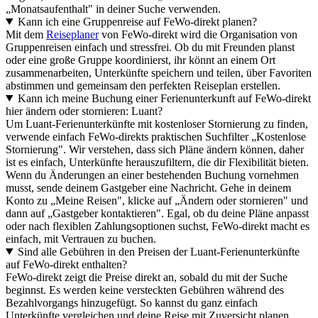
„Monatsaufenthalt" in deiner Suche verwenden.
Kann ich eine Gruppenreise auf FeWo-direkt planen?
Mit dem
Reiseplaner
von FeWo-direkt wird die Organisation von
Gruppenreisen einfach und stressfrei. Ob du mit Freunden planst
oder eine große Gruppe koordinierst, ihr könnt an einem Ort
zusammenarbeiten, Unterkünfte speichern und teilen, über Favoriten
abstimmen und gemeinsam den perfekten Reiseplan erstellen.
Kann ich meine Buchung einer Ferienunterkunft auf FeWo-direkt
hier ändern oder stornieren: Luant?
Um Luant-Ferienunterkünfte mit kostenloser Stornierung zu finden,
verwende einfach FeWo-direkts praktischen Suchfilter „Kostenlose
Stornierung". Wir verstehen, dass sich Pläne ändern können, daher
ist es einfach, Unterkünfte herauszufiltern, die dir Flexibilität bieten.
Wenn du Änderungen an einer bestehenden Buchung vornehmen
musst, sende deinem Gastgeber eine Nachricht. Gehe in deinem
Konto zu „Meine Reisen", klicke auf „Ändern oder stornieren" und
dann auf „Gastgeber kontaktieren". Egal, ob du deine Pläne anpasst
oder nach flexiblen Zahlungsoptionen suchst, FeWo-direkt macht es
einfach, mit Vertrauen zu buchen.
Sind alle Gebühren in den Preisen der Luant-Ferienunterkünfte
auf FeWo-direkt enthalten?
FeWo-direkt zeigt die Preise direkt an, sobald du mit der Suche
beginnst. Es werden keine versteckten Gebühren während des
Bezahlvorgangs hinzugefügt. So kannst du ganz einfach
Unterkünfte vergleichen und deine Reise mit Zuversicht planen.