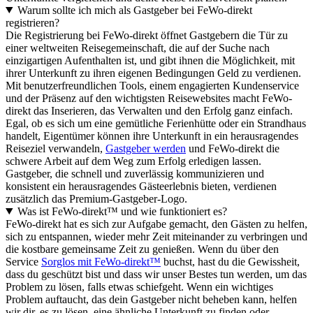
Warum sollte ich mich als Gastgeber bei FeWo-direkt
registrieren?
Die Registrierung bei FeWo-direkt öffnet Gastgebern die Tür zu
einer weltweiten Reisegemeinschaft, die auf der Suche nach
einzigartigen Aufenthalten ist, und gibt ihnen die Möglichkeit, mit
ihrer Unterkunft zu ihren eigenen Bedingungen Geld zu verdienen.
Mit benutzerfreundlichen Tools, einem engagierten Kundenservice
und der Präsenz auf den wichtigsten Reisewebsites macht FeWo-
direkt das Inserieren, das Verwalten und den Erfolg ganz einfach.
Egal, ob es sich um eine gemütliche Ferienhütte oder ein Strandhaus
handelt, Eigentümer können ihre Unterkunft in ein herausragendes
Reiseziel verwandeln,
Gastgeber werden
und FeWo-direkt die
schwere Arbeit auf dem Weg zum Erfolg erledigen lassen.
Gastgeber, die schnell und zuverlässig kommunizieren und
konsistent ein herausragendes Gästeerlebnis bieten, verdienen
zusätzlich das Premium-Gastgeber-Logo.
Was ist FeWo-direkt™ und wie funktioniert es?
FeWo-direkt hat es sich zur Aufgabe gemacht, den Gästen zu helfen,
sich zu entspannen, wieder mehr Zeit miteinander zu verbringen und
die kostbare gemeinsame Zeit zu genießen. Wenn du über den
Service
Sorglos mit FeWo-direkt™
buchst, hast du die Gewissheit,
dass du geschützt bist und dass wir unser Bestes tun werden, um das
Problem zu lösen, falls etwas schiefgeht. Wenn ein wichtiges
Problem auftaucht, das dein Gastgeber nicht beheben kann, helfen
wir dir, es zu lösen, eine ähnliche Unterkunft zu finden oder