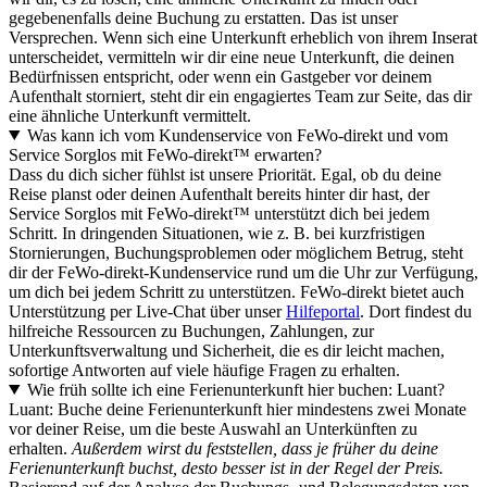
gegebenenfalls deine Buchung zu erstatten. Das ist unser
Versprechen. Wenn sich eine Unterkunft erheblich von ihrem Inserat
unterscheidet, vermitteln wir dir eine neue Unterkunft, die deinen
Bedürfnissen entspricht, oder wenn ein Gastgeber vor deinem
Aufenthalt storniert, steht dir ein engagiertes Team zur Seite, das dir
eine ähnliche Unterkunft vermittelt.
Was kann ich vom Kundenservice von FeWo-direkt und vom
Service Sorglos mit FeWo-direkt™ erwarten?
Dass du dich sicher fühlst ist unsere Priorität. Egal, ob du deine
Reise planst oder deinen Aufenthalt bereits hinter dir hast, der
Service Sorglos mit FeWo-direkt™ unterstützt dich bei jedem
Schritt. In dringenden Situationen, wie z. B. bei kurzfristigen
Stornierungen, Buchungsproblemen oder möglichem Betrug, steht
dir der FeWo-direkt-Kundenservice rund um die Uhr zur Verfügung,
um dich bei jedem Schritt zu unterstützen. FeWo-direkt bietet auch
Unterstützung per Live-Chat über unser
Hilfeportal
. Dort findest du
hilfreiche Ressourcen zu Buchungen, Zahlungen, zur
Unterkunftsverwaltung und Sicherheit, die es dir leicht machen,
sofortige Antworten auf viele häufige Fragen zu erhalten.
Wie früh sollte ich eine Ferienunterkunft hier buchen: Luant?
Luant: Buche deine Ferienunterkunft hier mindestens zwei Monate
vor deiner Reise, um die beste Auswahl an Unterkünften zu
erhalten.
Außerdem wirst du feststellen, dass je früher du deine
Ferienunterkunft buchst, desto besser ist in der Regel der Preis.