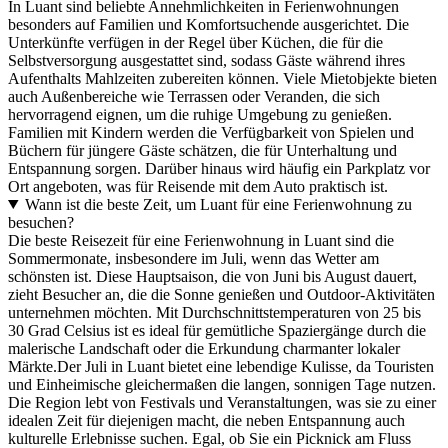
In Luant sind beliebte Annehmlichkeiten in Ferienwohnungen
besonders auf Familien und Komfortsuchende ausgerichtet. Die
Unterkünfte verfügen in der Regel über Küchen, die für die
Selbstversorgung ausgestattet sind, sodass Gäste während ihres
Aufenthalts Mahlzeiten zubereiten können. Viele Mietobjekte bieten
auch Außenbereiche wie Terrassen oder Veranden, die sich
hervorragend eignen, um die ruhige Umgebung zu genießen.
Familien mit Kindern werden die Verfügbarkeit von Spielen und
Büchern für jüngere Gäste schätzen, die für Unterhaltung und
Entspannung sorgen. Darüber hinaus wird häufig ein Parkplatz vor
Ort angeboten, was für Reisende mit dem Auto praktisch ist.
Wann ist die beste Zeit, um Luant für eine Ferienwohnung zu
besuchen?
Die beste Reisezeit für eine Ferienwohnung in Luant sind die
Sommermonate, insbesondere im Juli, wenn das Wetter am
schönsten ist. Diese Hauptsaison, die von Juni bis August dauert,
zieht Besucher an, die die Sonne genießen und Outdoor-Aktivitäten
unternehmen möchten. Mit Durchschnittstemperaturen von 25 bis
30 Grad Celsius ist es ideal für gemütliche Spaziergänge durch die
malerische Landschaft oder die Erkundung charmanter lokaler
Märkte.Der Juli in Luant bietet eine lebendige Kulisse, da Touristen
und Einheimische gleichermaßen die langen, sonnigen Tage nutzen.
Die Region lebt von Festivals und Veranstaltungen, was sie zu einer
idealen Zeit für diejenigen macht, die neben Entspannung auch
kulturelle Erlebnisse suchen. Egal, ob Sie ein Picknick am Fluss