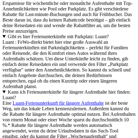
Ersparnisse für wöchentliche oder monatliche Aufenthalte mit Top-
Annehmlichkeiten wie Pool oder Parkplatz. Es gibt verschiedene
Rabatte für Last-minute-Buchungen und auch für Frühbucher. Das
Beste daran ist, dass du keinen Rabattcode benötigst – gib einfach
deine Reisedaten ein und wende die Rabattfilter an, um die besten
Preise anzuzeigen.
Gibt es hier Ferienunterkünfte mit Parkplatz: Luant?
Luant : FeWo-direkt bietet hier eine große Auswahl an
Ferienunterkünften mit Parkmöglichkeiten – perfekt für Familien
oder Reisende, die den Komfort eines Autos während ihres
Aufenthalts schätzen. Um diese Unterkünfte leicht zu finden, gib
einfach deine Reisedaten ein und verwende den Filter „Parkplatz
verfügbar" unter den Annehmlichkeiten. So kannst du schnell und
einfach Angebote durchsuchen, die deinen Bedürfnissen
entsprechen, egal ob du einen Kurztrip oder einen längeren
Aufenthalt planst.
Kann ich Ferienunterkünfte für längere Aufenthalte hier finden:
Luant?
Eine
Luant-Ferienunterkunft für längere Aufenthalte
ist der beste
Weg, um das lokale Leben kennenzulernen. Außerdem kannst du
die Rabatte für längere Aufenthalte optimal nutzen. Bei Aufenthalten
von einem Monat oder einer Woche sparst du durchschnittlich 10
%.* Rabatte für längere Aufenthalte werden automatisch
angewendet, wenn du deine Urlaubsdaten in das Such-Tool
eingibst, oder du kannst die Filter „Wochenaufenthalt" und