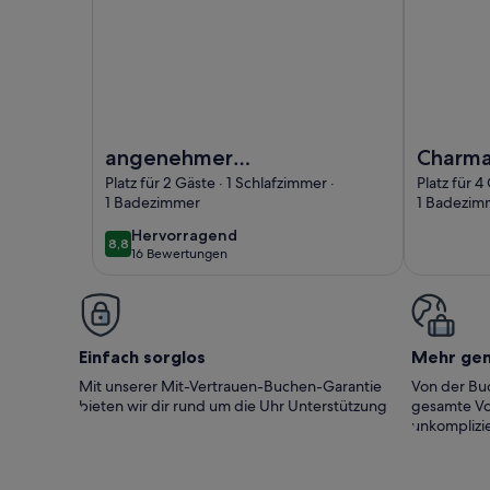
Foto von angenehmer aufenthalt in argentinien au
Foto von C
angenehmer
Charma
aufenthalt in
einge
Platz für 2 Gäste · 1 Schlafzimmer ·
Platz für 4
1 Badezimmer
1 Badezim
argentinien auf hohl
Garten 
hervorragend
Hervorragend
8,8
8,8 von 10
16 Bewertungen
(16
bewertungen)
Einfach sorglos
Mehr ge
Mit unserer Mit-Vertrauen-Buchen-Garantie
Von der Buc
bieten wir dir rund um die Uhr Unterstützung
gesamte Vo
unkomplizie