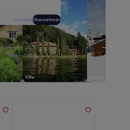
Löschen
Übernehmen
Villa
Chalet
5 Pers., werden in einem neuen Tab geöffnet
ntes Bauernhaus mit Garten in der Nähe des Eguzon-Sees, w
Weitere Informationen zu Charmante maison avec piscin