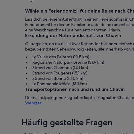
Wähle ein Feriendomizil für deine Reise nach Ch
Lass dich bei einem Aufenthalt in einem Feriendomizil in
Feriendomizil für deinen Familienurlaub, deine romantisch
eine Waschmaschine für einen entspannten Urlaub.
Erkundung der Naturlandschaft von Chavin
Ganz gleich, ob du ein aktiver Reisender bist oder einfach
bezauberndsten Sehenswürdigkeiten, alle innerhalb von 
La Vallée des Peintres (19,5 km)
Regionaler Naturpark Brenne (31,9 km)
Strand von Chambon (14,1 km)
Strand von Fougères (15,1 km)
Strand von Bonnu (13,5 km)
La Pommeraie idéale (18,1 km)
Transportoptionen nach und rund um Chavin
Der nächstgelegene Flughafen liegt in Flughafen Chateau
Weniger
Häufig gestellte Fragen