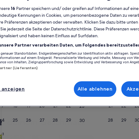
nsere
16
Partner speichern und/ oder greifen auf Informationen auf ein
Kalender
eindeutige Kennungen in Cookies, um personenbezogene Daten zu verarb
Derzeit
e Präferenzen akzeptieren oder verwalten. Klicken Sie dazu bitte unten
August 2026
werden
ie jederzeit die Seite der Datenschutzrichtlinie. Diese Präferenzen we
die
ignalisiert und haben keinen Einfluss auf Surfdaten.
Monate
Montag
Dienstag
Mittwoch
Donnerstag
Freitag
Samstag
Sonntag
Montag
Die
Mo
Di
Mi
Do
Fr
Sa
So
Mo
Di
unsere Partner verarbeiten Daten, um Folgendes bereitzustelle
August
2026
enauer Standortdaten. Endgeräteeigenschaften zur Identifikation aktiv abfragen. Spei
Informationen auf einem Endgerät. Personalisierte Werbung und Inhalte, Messung von We
und
ance von Inhalten, Zielgruppenforschung sowie Entwicklung und Verbesserung von Ange
1
1
2
2
Indre Département
Éguzon - Argenton - Vallée de la Creuse
Chavin
September
Partner (Lieferanten)
2026
3
4
5
6
7
8
7
8
9
9
n, die perfekt zu dir und deinem Urlaub passen. Egal, mit wem du deinen
angezeigt.
e Annehmlichkeiten freuen, die du dir wünschst. Was alles so dazugehör
 anzeigen
Alle ablehnen
Akze
mmt genau die Art von Unterkunft, die all deine Bedürfnisse erfüllt – das 
10
11
12
13
14
15
14
15
1
16
ucher sind.
17
18
19
20
21
22
21
22
2
23
ach deinem Geschmack
24
25
26
27
28
29
28
29
3
30
31
wohnungen oder Apartments
Suche nach Ferienhütten
Suche nach Landhäu