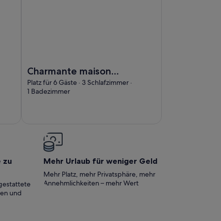
 mit Garten in der Nähe des Eguzon-Sees
Foto von Charmante maison avec piscine chauffée et jar
Charmante maison
avec piscine
Platz für 6 Gäste · 3 Schlafzimmer ·
1 Badezimmer
chauffée et jardin
privatif près
d'Argenton-sur-
Creuse
e zu
Mehr Urlaub für weniger Geld
Mehr Platz, mehr Privatsphäre, mehr
Annehmlichkeiten – mehr Wert
gestattete
ten und