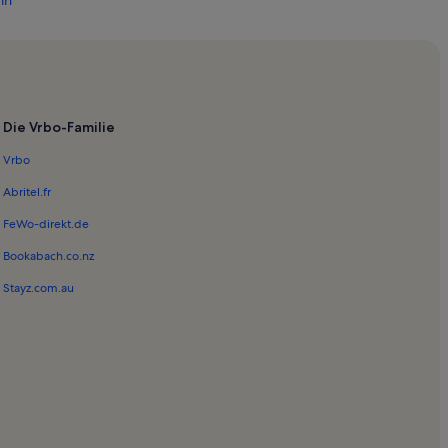
in
ampierre
-Creuse
ton - Vallée de la Creuse
Die Vrbo-Familie
Vrbo
Abritel.fr
FeWo-direkt.de
Bookabach.co.nz
 in Strand von Bonnu
Stayz.com.au
renne
 in Amboise