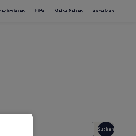
registrieren
Hilfe
Meine Reisen
Anmelden
 Chavin
n Reisezeitraum an, um die
äste
Suchen
Gäste