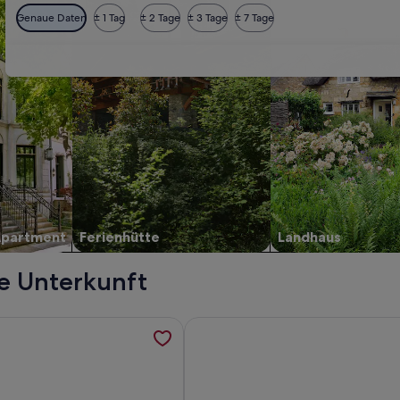
Genaue Daten
± 1 Tag
± 2 Tage
± 3 Tage
± 7 Tage
Apartment
Ferienhütte
Landhaus
te Unterkunft
n argentinien auf hohl, werden in einem neuen Tab geöffnet
formationen zu Charmantes Haus mit eingezÃ¤untem Garten - 
Weitere Informationen zu Charma