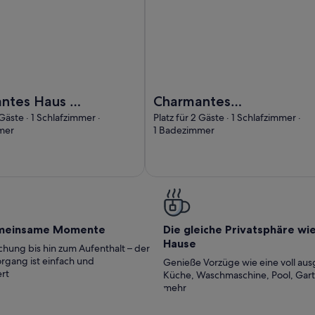
f hohl
harmantes Haus mit eingezÃ¤untem Garten - 5 Pers.
Foto von Charmantes Bauernhaus
ntes Haus mit
Charmantes
zÃ¤untem
Bauernhaus mit
 Gäste · 1 Schlafzimmer ·
Platz für 2 Gäste · 1 Schlafzimmer ·
mer
1 Badezimmer
- 5 Pers.
Garten in der Nähe
des Eguzon-Sees
meinsame Momente
Die gleiche Privatsphäre wi
Hause
hung bis hin zum Aufenthalt – der
rgang ist einfach und
Genieße Vorzüge wie eine voll aus
rt
Küche, Waschmaschine, Pool, Gar
mehr