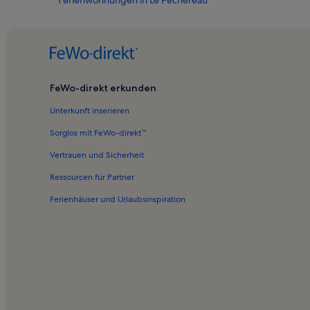
Ferienwohnungen in Le Pêchereau
Ferienwohnungen in Saint-Marcel
Ferienwohnungen in Tendu
Ferienwohnungen in Musée de la Chemiserie
Ferienwohnungen in Vigoux
FeWo-direkt erkunden
Ferienwohnungen in Bouesse
Unterkunft inserieren
Ferienwohnungen in Bazaiges
Sorglos mit FeWo-direkt™
Ferienwohnungen in Cuzion
Vertrauen und Sicherheit
Ferienwohnungen in Montchevrier
Ressourcen für Partner
Bed and Breakfasts in Strand von Bonnu
Ferienhäuser und Urlaubsinspiration
Hotels in Regionaler Naturpark Brenne
Longstay in Ourouer-les-Bourdelins
Häuser in Amboise
Landhäuser in Wald von Allogny
Ferienwohnungen und Apartments in Chargé