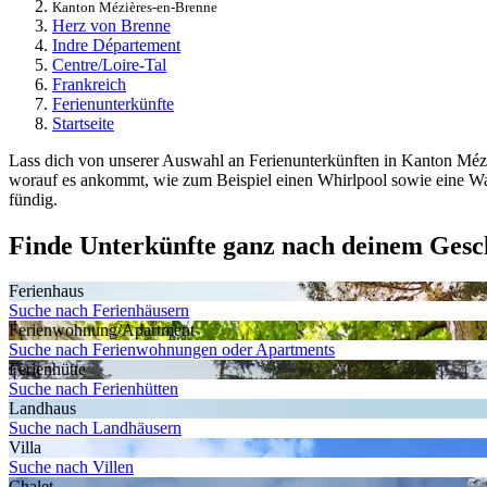
Kanton Mézières-en-Brenne
Herz von Brenne
Indre Département
Centre/Loire-Tal
Frankreich
Ferienunterkünfte
Startseite
Lass dich von unserer Auswahl an Ferienunterkünften in Kanton Mézi
worauf es ankommt, wie zum Beispiel einen Whirlpool sowie eine Wa
fündig.
Finde Unterkünfte ganz nach deinem Ges
Ferienhaus
Suche nach Ferienhäusern
Ferienwohnung/Apartment
Suche nach Ferienwohnungen oder Apartments
Ferienhütte
Suche nach Ferienhütten
Landhaus
Suche nach Landhäusern
Villa
Suche nach Villen
Chalet