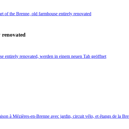
art of the Brenne, old farmhouse entirely renovated
y renovated
use entirely renovated, werden in einem neuen Tab geöffnet
on à Mézières-en-Brenne avec jardin, circuit vélo, et étangs de la Br