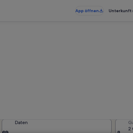
App öffnen
Unterkunft 
nwohnungen & Ferienhäuser in
rkünfte gefunden. Bitte gib deinen
Verfügbarkeit zu prüfen.
Daten
G
2 