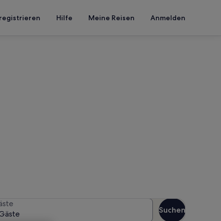
registrieren
Hilfe
Meine Reisen
Anmelden
 Clion
 Reisezeitraum an, um die
äste
Suchen
Gäste