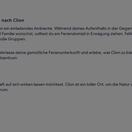
 nach Clion
n ein einladendes Ambiente. Während deines Aufenthalts in der Gegend
amilie wünschst, solltest du ein Feriendomizil in Erwägung ziehen. FeWo
große Gruppen.
erlasse deine gemütliche Ferienunterkunft und erlebe, was Clion zu biet
dtzentrum:
 auf sich wirken lassen möchtest, Clion ist ein toller Ort, um die Natu
trum: