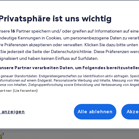
Kalender
 Privatsphäre ist uns wichtig
Derzeit
August 2026
werden
nsere
16
Partner speichern und/ oder greifen auf Informationen auf ein
die
eindeutige Kennungen in Cookies, um personenbezogene Daten zu verarb
Monate
Montag
Dienstag
Mittwoch
Donnerstag
Freitag
Samstag
Sonntag
Montag
Die
Mo
Di
Mi
Do
Fr
Sa
So
Mo
Di
e Präferenzen akzeptieren oder verwalten. Klicken Sie dazu bitte unten
August
ie jederzeit die Seite der Datenschutzrichtlinie. Diese Präferenzen we
2026
ignalisiert und haben keinen Einfluss auf Surfdaten.
und
1
1
2
2
Indre Département
Châtillonnais im Berry
Clion
September
unsere Partner verarbeiten Daten, um Folgendes bereitzustelle
2026
enauer Standortdaten. Endgeräteeigenschaften zur Identifikation aktiv abfragen. Spei
3
4
5
6
7
8
7
8
9
9
ion inspirieren und finde genau das, was dir vorschwebt. Egal, ob du mi
angezeigt.
Informationen auf einem Endgerät. Personalisierte Werbung und Inhalte, Messung von We
e du dir für deinen Aufenthalt wünschst. Was so dazugehört? Beispielsw
ance von Inhalten, Zielgruppenforschung sowie Entwicklung und Verbesserung von Ange
ie Art von Unterkunft, die all deine Bedürfnisse erfüllt – dir steht ein v
Partner (Lieferanten)
10
11
12
13
14
15
14
15
1
16
17
18
19
20
21
22
21
22
2
23
 anzeigen
Alle ablehnen
Akze
ach deinem Geschmack
24
25
26
27
28
29
28
29
3
30
31
wohnungen oder Apartments
Suche nach Ferienhütten
Suche nach Landhäu