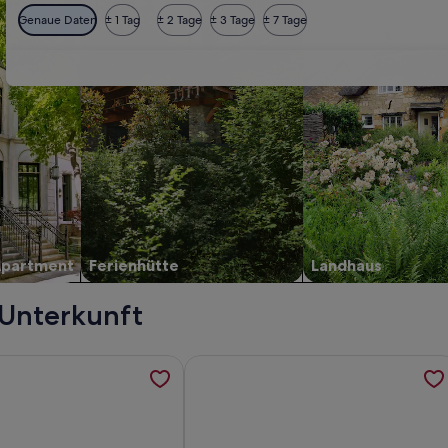
Genaue Daten
± 1 Tag
± 2 Tage
± 3 Tage
± 7 Tage
Apartment
Ferienhütte
Landhaus
 Unterkunft
n, werden in einem neuen Tab geöffnet
ormationen zu stadthaus zwischen brenne und touraine, werde
Weitere Informationen zu Maison d