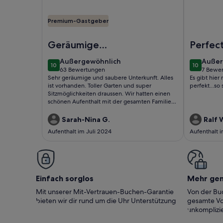
Premium-Gastgeber
Foto von Charmantes Haus mit großem beheizten
Foto von L
Geräumige
Perfec
Unterkunft
außergewöhnlich
außer
Außergewöhnlich
Außer
10
10
10 von 10
10 von 10
63 Bewertungen
7 Bewe
(63
(7
Sehr geräumige und saubere Unterkunft. Alles
Es gibt hier 
bewertungen)
bewer
ist vorhanden. Toller Garten und super
perfekt...so 
Sitzmöglichkeiten draussen. Wir hatten einen
schönen Aufenthalt mit der gesamten Familie.
Wir würden jederzeit wieder kommen ge
Sarah-Nina G.
Ralf 
Aufenthalt im Juli 2024
Aufenthalt 
Einfach sorglos
Mehr ge
Mit unserer Mit-Vertrauen-Buchen-Garantie
Von der Buc
bieten wir dir rund um die Uhr Unterstützung
gesamte Vo
unkomplizie