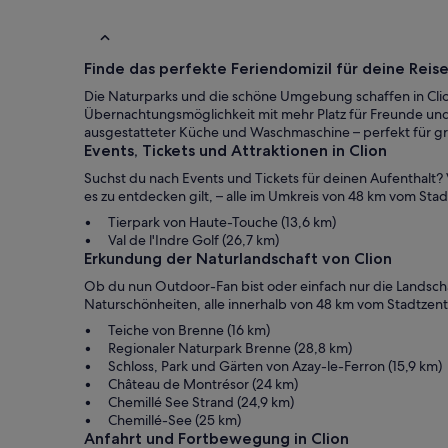
Finde das perfekte Feriendomizil für deine Reise
Die Naturparks und die schöne Umgebung schaffen in Clio
Übernachtungsmöglichkeit mit mehr Platz für Freunde und F
ausgestatteter Küche und Waschmaschine – perfekt für 
Events, Tickets und Attraktionen in Clion
Suchst du nach Events und Tickets für deinen Aufenthalt? V
es zu entdecken gilt, – alle im Umkreis von 48 km vom Sta
Tierpark von Haute-Touche (13,6 km)
Val de l'Indre Golf (26,7 km)
Erkundung der Naturlandschaft von Clion
Ob du nun Outdoor-Fan bist oder einfach nur die Landschaft
Naturschönheiten, alle innerhalb von 48 km vom Stadtzen
Teiche von Brenne (16 km)
Regionaler Naturpark Brenne (28,8 km)
Schloss, Park und Gärten von Azay-le-Ferron (15,9 km)
Château de Montrésor (24 km)
Chemillé See Strand (24,9 km)
Chemillé-See (25 km)
Anfahrt und Fortbewegung in Clion