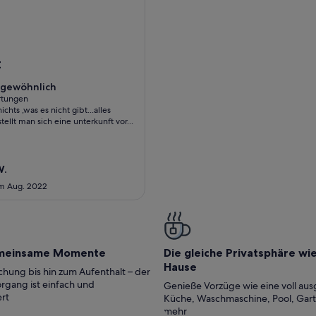
 Pool
a Petite Maison - Natur und Ruhe
t
gewöhnlich
gewöhnlich
rtungen
nichts ,was es nicht gibt...alles
tungen)
stellt man sich eine unterkunft vor...
W.
im Aug. 2022
meinsame Momente
Die gleiche Privatsphäre wi
Hause
hung bis hin zum Aufenthalt – der
rgang ist einfach und
Genieße Vorzüge wie eine voll aus
rt
Küche, Waschmaschine, Pool, Gar
mehr