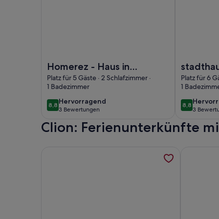
Foto von Homerez - Haus in Clion
Foto von st
Homerez - Haus in
stadtha
Clion
brenne 
Platz für 5 Gäste · 2 Schlafzimmer ·
Platz für 6 G
1 Badezimmer
1 Badezimm
hervorragend
hervor
Hervorragend
Hervor
8,8
8,8
8,8 von 10
8,8 von 10
3 Bewertungen
3 Bewert
(3
(3
Clion: Ferienunterkünfte 
bewertungen)
bewert
Weitere Informationen zu Charmantes Haus mit g
Weitere In