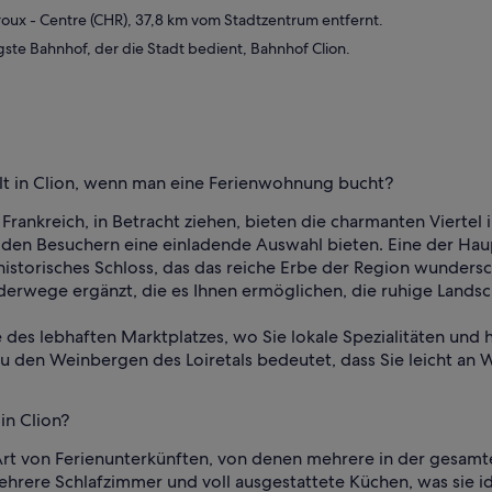
oux - Centre (CHR), 37,8 km vom Stadtzentrum entfernt.
ste Bahnhof, der die Stadt bedient, Bahnhof Clion.
lt in Clion, wenn man eine Ferienwohnung bucht?
rankreich, in Betracht ziehen, bieten die charmanten Viertel in
 den Besuchern eine einladende Auswahl bieten. Eine der Haup
torisches Schloss, das das reiche Erbe der Region wundersch
rwege ergänzt, die es Ihnen ermöglichen, die ruhige Landsc
ähe des lebhaften Marktplatzes, wo Sie lokale Spezialitäten und
 zu den Weinbergen des Loiretals bedeutet, dass Sie leicht a
in Clion?
 Art von Ferienunterkünften, von denen mehrere in der gesamt
rere Schlafzimmer und voll ausgestattete Küchen, was sie id