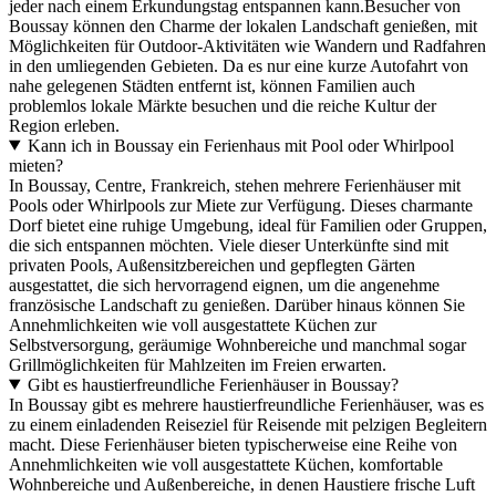
jeder nach einem Erkundungstag entspannen kann.Besucher von
Boussay können den Charme der lokalen Landschaft genießen, mit
Möglichkeiten für Outdoor-Aktivitäten wie Wandern und Radfahren
in den umliegenden Gebieten. Da es nur eine kurze Autofahrt von
nahe gelegenen Städten entfernt ist, können Familien auch
problemlos lokale Märkte besuchen und die reiche Kultur der
Region erleben.
Kann ich in Boussay ein Ferienhaus mit Pool oder Whirlpool
mieten?
In Boussay, Centre, Frankreich, stehen mehrere Ferienhäuser mit
Pools oder Whirlpools zur Miete zur Verfügung. Dieses charmante
Dorf bietet eine ruhige Umgebung, ideal für Familien oder Gruppen,
die sich entspannen möchten. Viele dieser Unterkünfte sind mit
privaten Pools, Außensitzbereichen und gepflegten Gärten
ausgestattet, die sich hervorragend eignen, um die angenehme
französische Landschaft zu genießen. Darüber hinaus können Sie
Annehmlichkeiten wie voll ausgestattete Küchen zur
Selbstversorgung, geräumige Wohnbereiche und manchmal sogar
Grillmöglichkeiten für Mahlzeiten im Freien erwarten.
Gibt es haustierfreundliche Ferienhäuser in Boussay?
In Boussay gibt es mehrere haustierfreundliche Ferienhäuser, was es
zu einem einladenden Reiseziel für Reisende mit pelzigen Begleitern
macht. Diese Ferienhäuser bieten typischerweise eine Reihe von
Annehmlichkeiten wie voll ausgestattete Küchen, komfortable
Wohnbereiche und Außenbereiche, in denen Haustiere frische Luft