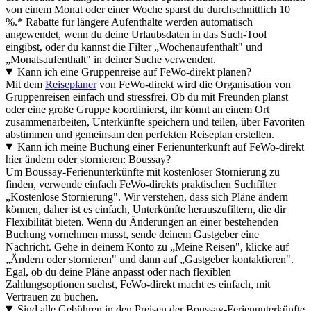
von einem Monat oder einer Woche sparst du durchschnittlich 10
%.* Rabatte für längere Aufenthalte werden automatisch
angewendet, wenn du deine Urlaubsdaten in das Such-Tool
eingibst, oder du kannst die Filter „Wochenaufenthalt" und
„Monatsaufenthalt" in deiner Suche verwenden.
Kann ich eine Gruppenreise auf FeWo-direkt planen?
Mit dem
Reiseplaner
von FeWo-direkt wird die Organisation von
Gruppenreisen einfach und stressfrei. Ob du mit Freunden planst
oder eine große Gruppe koordinierst, ihr könnt an einem Ort
zusammenarbeiten, Unterkünfte speichern und teilen, über Favoriten
abstimmen und gemeinsam den perfekten Reiseplan erstellen.
Kann ich meine Buchung einer Ferienunterkunft auf FeWo-direkt
hier ändern oder stornieren: Boussay?
Um Boussay-Ferienunterkünfte mit kostenloser Stornierung zu
finden, verwende einfach FeWo-direkts praktischen Suchfilter
„Kostenlose Stornierung". Wir verstehen, dass sich Pläne ändern
können, daher ist es einfach, Unterkünfte herauszufiltern, die dir
Flexibilität bieten. Wenn du Änderungen an einer bestehenden
Buchung vornehmen musst, sende deinem Gastgeber eine
Nachricht. Gehe in deinem Konto zu „Meine Reisen", klicke auf
„Ändern oder stornieren" und dann auf „Gastgeber kontaktieren".
Egal, ob du deine Pläne anpasst oder nach flexiblen
Zahlungsoptionen suchst, FeWo-direkt macht es einfach, mit
Vertrauen zu buchen.
Sind alle Gebühren in den Preisen der Boussay-Ferienunterkünfte