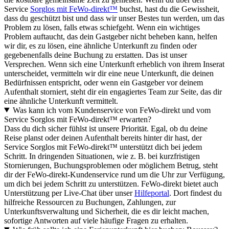
Service
Sorglos mit FeWo-direkt™
buchst, hast du die Gewissheit,
dass du geschützt bist und dass wir unser Bestes tun werden, um das
Problem zu lösen, falls etwas schiefgeht. Wenn ein wichtiges
Problem auftaucht, das dein Gastgeber nicht beheben kann, helfen
wir dir, es zu lösen, eine ähnliche Unterkunft zu finden oder
gegebenenfalls deine Buchung zu erstatten. Das ist unser
Versprechen. Wenn sich eine Unterkunft erheblich von ihrem Inserat
unterscheidet, vermitteln wir dir eine neue Unterkunft, die deinen
Bedürfnissen entspricht, oder wenn ein Gastgeber vor deinem
Aufenthalt storniert, steht dir ein engagiertes Team zur Seite, das dir
eine ähnliche Unterkunft vermittelt.
Was kann ich vom Kundenservice von FeWo-direkt und vom
Service Sorglos mit FeWo-direkt™ erwarten?
Dass du dich sicher fühlst ist unsere Priorität. Egal, ob du deine
Reise planst oder deinen Aufenthalt bereits hinter dir hast, der
Service Sorglos mit FeWo-direkt™ unterstützt dich bei jedem
Schritt. In dringenden Situationen, wie z. B. bei kurzfristigen
Stornierungen, Buchungsproblemen oder möglichem Betrug, steht
dir der FeWo-direkt-Kundenservice rund um die Uhr zur Verfügung,
um dich bei jedem Schritt zu unterstützen. FeWo-direkt bietet auch
Unterstützung per Live-Chat über unser
Hilfeportal
. Dort findest du
hilfreiche Ressourcen zu Buchungen, Zahlungen, zur
Unterkunftsverwaltung und Sicherheit, die es dir leicht machen,
sofortige Antworten auf viele häufige Fragen zu erhalten.