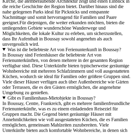
Kirche, die atemberaubende Architektur zeigt und einen Einblick in
die reiche Geschichte der Region bietet. Darüber hinaus sind die
nahe gelegenen Parks ideal für Picknicks und entspannte
Nachmittage und somit hervorragend für Familien und Paare
geeignet.Für diejenigen, die weiter erkunden möchten, bieten die
umliegenden Gebiete wunderschöne Wanderwege und
Möglichkeiten, die lokale Kultur zu erleben, um sicherzustellen,
dass Ihr Aufenthalt in Boussay sowohl angenehm als auch
unvergesslich wird.
Was ist die beliebteste Art von Ferienunterkunft in Boussay?
In Boussay sind Ferienhäuser die beliebteste Art von
Ferienunterkünften, von denen mehrere in der gesamten Region
verfügbar sind. Diese Unterkünfte bieten typischerweise geräumige
Wohnbereiche mit mehreren Schlafzimmern und voll ausgestatteten
Küchen, wodurch sie ideal für Familien oder größere Gruppen sind.
Viele dieser Häuser verfügen auch über Außenbereiche wie Gärten
oder Terrassen, die es den Gästen ermöglichen, die angenehme
Umgebung zu genießen.
Gibt es Familienhaus-Mietobjekte in Boussay?
In Boussay, Centre, Frankreich, gibt es mehrere familienfreundliche
Ferienunterkünfte, was es zu einem einladenden Reiseziel für
Gruppen macht. Die Gegend bietet geräumige Häuser mit
Annehmlichkeiten wie voll ausgestatteten Küchen, die es Familien
ermöglichen, gemeinsam Mahlzeiten zuzubereiten. Viele
Unterkünfte bieten auch komfortable Wohnbereiche, in denen sich