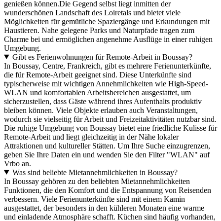
genießen können.Die Gegend selbst liegt inmitten der
wunderschönen Landschaft des Loiretals und bietet viele
Möglichkeiten für gemütliche Spaziergänge und Erkundungen mit
Haustieren. Nahe gelegene Parks und Naturpfade tragen zum
Charme bei und ermöglichen angenehme Ausflüge in einer ruhigen
Umgebung.
Gibt es Ferienwohnungen für Remote-Arbeit in Boussay?
In Boussay, Centre, Frankreich, gibt es mehrere Ferienunterkünfte,
die für Remote-Arbeit geeignet sind. Diese Unterkünfte sind
typischerweise mit wichtigen Annehmlichkeiten wie High-Speed-
WLAN und komfortablen Arbeitsbereichen ausgestattet, um
sicherzustellen, dass Gäste während ihres Aufenthalts produktiv
bleiben können. Viele Objekte erlauben auch Veranstaltungen,
wodurch sie vielseitig für Arbeit und Freizeitaktivitäten nutzbar sind.
Die ruhige Umgebung von Boussay bietet eine friedliche Kulisse für
Remote-Arbeit und liegt gleichzeitig in der Nähe lokaler
Attraktionen und kultureller Stätten. Um Ihre Suche einzugrenzen,
geben Sie Ihre Daten ein und wenden Sie den Filter "WLAN" auf
Vrbo an.
Was sind beliebte Mietannehmlichkeiten in Boussay?
In Boussay gehören zu den beliebten Mietannehmlichkeiten
Funktionen, die den Komfort und die Entspannung von Reisenden
verbessern. Viele Ferienunterkünfte sind mit einem Kamin
ausgestattet, der besonders in den kühleren Monaten eine warme
und einladende Atmosphäre schafft. Küchen sind häufig vorhanden,