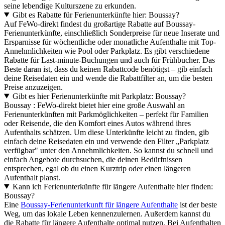
seine lebendige Kulturszene zu erkunden.
Gibt es Rabatte für Ferienunterkünfte hier: Boussay?
Auf FeWo-direkt findest du großartige Rabatte auf Boussay-
Ferienunterkünfte, einschließlich Sonderpreise für neue Inserate und
Ersparnisse für wöchentliche oder monatliche Aufenthalte mit Top-
Annehmlichkeiten wie Pool oder Parkplatz. Es gibt verschiedene
Rabatte für Last-minute-Buchungen und auch für Frühbucher. Das
Beste daran ist, dass du keinen Rabattcode benötigst – gib einfach
deine Reisedaten ein und wende die Rabattfilter an, um die besten
Preise anzuzeigen.
Gibt es hier Ferienunterkünfte mit Parkplatz: Boussay?
Boussay : FeWo-direkt bietet hier eine große Auswahl an
Ferienunterkünften mit Parkmöglichkeiten – perfekt für Familien
oder Reisende, die den Komfort eines Autos während ihres
Aufenthalts schätzen. Um diese Unterkünfte leicht zu finden, gib
einfach deine Reisedaten ein und verwende den Filter „Parkplatz
verfügbar" unter den Annehmlichkeiten. So kannst du schnell und
einfach Angebote durchsuchen, die deinen Bedürfnissen
entsprechen, egal ob du einen Kurztrip oder einen längeren
Aufenthalt planst.
Kann ich Ferienunterkünfte für längere Aufenthalte hier finden:
Boussay?
Eine
Boussay-Ferienunterkunft für längere Aufenthalte
ist der beste
Weg, um das lokale Leben kennenzulernen. Außerdem kannst du
die Rabatte für längere Aufenthalte optimal nutzen. Bei Aufenthalten