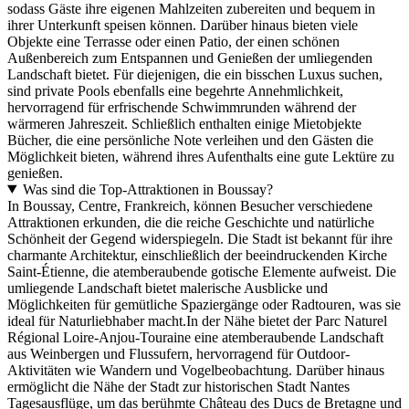
sodass Gäste ihre eigenen Mahlzeiten zubereiten und bequem in
ihrer Unterkunft speisen können. Darüber hinaus bieten viele
Objekte eine Terrasse oder einen Patio, der einen schönen
Außenbereich zum Entspannen und Genießen der umliegenden
Landschaft bietet. Für diejenigen, die ein bisschen Luxus suchen,
sind private Pools ebenfalls eine begehrte Annehmlichkeit,
hervorragend für erfrischende Schwimmrunden während der
wärmeren Jahreszeit. Schließlich enthalten einige Mietobjekte
Bücher, die eine persönliche Note verleihen und den Gästen die
Möglichkeit bieten, während ihres Aufenthalts eine gute Lektüre zu
genießen.
Was sind die Top-Attraktionen in Boussay?
In Boussay, Centre, Frankreich, können Besucher verschiedene
Attraktionen erkunden, die die reiche Geschichte und natürliche
Schönheit der Gegend widerspiegeln. Die Stadt ist bekannt für ihre
charmante Architektur, einschließlich der beeindruckenden Kirche
Saint-Étienne, die atemberaubende gotische Elemente aufweist. Die
umliegende Landschaft bietet malerische Ausblicke und
Möglichkeiten für gemütliche Spaziergänge oder Radtouren, was sie
ideal für Naturliebhaber macht.In der Nähe bietet der Parc Naturel
Régional Loire-Anjou-Touraine eine atemberaubende Landschaft
aus Weinbergen und Flussufern, hervorragend für Outdoor-
Aktivitäten wie Wandern und Vogelbeobachtung. Darüber hinaus
ermöglicht die Nähe der Stadt zur historischen Stadt Nantes
Tagesausflüge, um das berühmte Château des Ducs de Bretagne und