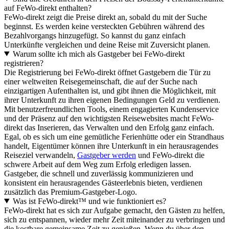
auf FeWo-direkt enthalten?
FeWo-direkt zeigt die Preise direkt an, sobald du mit der Suche
beginnst. Es werden keine versteckten Gebühren während des
Bezahlvorgangs hinzugefügt. So kannst du ganz einfach
Unterkünfte vergleichen und deine Reise mit Zuversicht planen.
Warum sollte ich mich als Gastgeber bei FeWo-direkt
registrieren?
Die Registrierung bei FeWo-direkt öffnet Gastgebern die Tür zu
einer weltweiten Reisegemeinschaft, die auf der Suche nach
einzigartigen Aufenthalten ist, und gibt ihnen die Möglichkeit, mit
ihrer Unterkunft zu ihren eigenen Bedingungen Geld zu verdienen.
Mit benutzerfreundlichen Tools, einem engagierten Kundenservice
und der Präsenz auf den wichtigsten Reisewebsites macht FeWo-
direkt das Inserieren, das Verwalten und den Erfolg ganz einfach.
Egal, ob es sich um eine gemütliche Ferienhütte oder ein Strandhaus
handelt, Eigentümer können ihre Unterkunft in ein herausragendes
Reiseziel verwandeln,
Gastgeber werden
und FeWo-direkt die
schwere Arbeit auf dem Weg zum Erfolg erledigen lassen.
Gastgeber, die schnell und zuverlässig kommunizieren und
konsistent ein herausragendes Gästeerlebnis bieten, verdienen
zusätzlich das Premium-Gastgeber-Logo.
Was ist FeWo-direkt™ und wie funktioniert es?
FeWo-direkt hat es sich zur Aufgabe gemacht, den Gästen zu helfen,
sich zu entspannen, wieder mehr Zeit miteinander zu verbringen und
die kostbare gemeinsame Zeit zu genießen. Wenn du über den