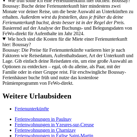
Wie früh sollte ich eine Ferienunterkunft hier buchen: Boussay?
Boussay: Buche deine Ferienunterkunft hier mindestens zwei
Monate vor deiner Reise, um die beste Auswahl an Unterkünften zu
erhalten.
Außerdem wirst du feststellen, dass je früher du deine
Ferienunterkunft buchst, desto besser ist in der Regel der Preis.
Basierend auf der Analyse der Buchungs- und Belegungsdaten von
FeWo-direkt für Aufenthalte im Jahr 2024.
Wie hoch sind die Kosten für die Miete einer Ferienunterkunft
hier: Boussay?
Boussay: Die Preise für Ferienunterkünfte variieren hier je nach
Faktoren wie Reisedatum, Aufenthaltsdauer, Art der Unterkunft und
Lage. Gib einfach deine Reisedaten ein, um eine große Auswahl an
Optionen zu entdecken – egal, ob du alleine, als Paar, mit der
Familie oder in einer Gruppe reist. Für erschwingliche Boussay-
Ferienhäuser buche früh und nutze das kostenlose
Prämienprogramm von FeWo-direkt.
Weitere Urlaubsideen
Ferienunterkünfte
Ferienwohnungen in Paulnay
Ferienwohnungen in Yzeures-sur-Creuse
Ferienwohnungen in Charnizay
Ferienwohnungen in Église Saint-Martin