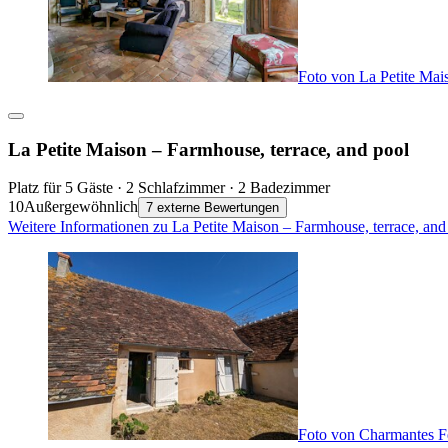
Foto von La Petite Mai
La Petite Maison – Farmhouse, terrace, and pool
Platz für 5 Gäste · 2 Schlafzimmer · 2 Badezimmer
10
Außergewöhnlich
7 externe Bewertungen
Weitere Informationen zu La Petite Maison – Farmhouse, terrace, and
Foto von Charmantes F