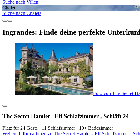
Suche nach Villen
Chalet
Suche nach Chalets
Ingrandes: Finde deine perfekte Unterkunf
Foto von The Secret Ham
The Secret Hamlet - Elf Schlafzimmer , Schläft 24
Platz für 24 Gäste · 11 Schlafzimmer · 10+ Badezimmer
Weitere Informationen zu The Secret Hamlet - Elf Schlafzimmer , Sch