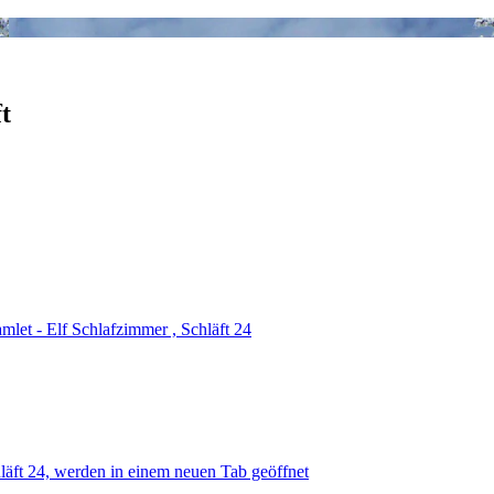
t
let - Elf Schlafzimmer , Schläft 24
läft 24, werden in einem neuen Tab geöffnet