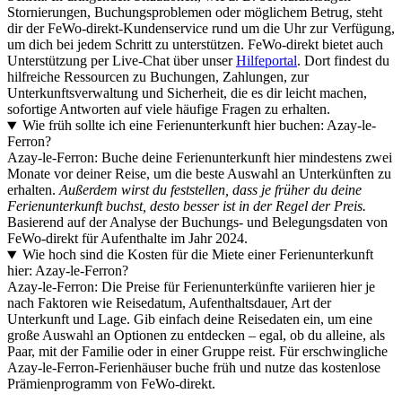
Stornierungen, Buchungsproblemen oder möglichem Betrug, steht
dir der FeWo-direkt-Kundenservice rund um die Uhr zur Verfügung,
um dich bei jedem Schritt zu unterstützen. FeWo-direkt bietet auch
Unterstützung per Live-Chat über unser
Hilfeportal
. Dort findest du
hilfreiche Ressourcen zu Buchungen, Zahlungen, zur
Unterkunftsverwaltung und Sicherheit, die es dir leicht machen,
sofortige Antworten auf viele häufige Fragen zu erhalten.
Wie früh sollte ich eine Ferienunterkunft hier buchen: Azay-le-
Ferron?
Azay-le-Ferron: Buche deine Ferienunterkunft hier mindestens zwei
Monate vor deiner Reise, um die beste Auswahl an Unterkünften zu
erhalten.
Außerdem wirst du feststellen, dass je früher du deine
Ferienunterkunft buchst, desto besser ist in der Regel der Preis.
Basierend auf der Analyse der Buchungs- und Belegungsdaten von
FeWo-direkt für Aufenthalte im Jahr 2024.
Wie hoch sind die Kosten für die Miete einer Ferienunterkunft
hier: Azay-le-Ferron?
Azay-le-Ferron: Die Preise für Ferienunterkünfte variieren hier je
nach Faktoren wie Reisedatum, Aufenthaltsdauer, Art der
Unterkunft und Lage. Gib einfach deine Reisedaten ein, um eine
große Auswahl an Optionen zu entdecken – egal, ob du alleine, als
Paar, mit der Familie oder in einer Gruppe reist. Für erschwingliche
Azay-le-Ferron-Ferienhäuser buche früh und nutze das kostenlose
Prämienprogramm von FeWo-direkt.