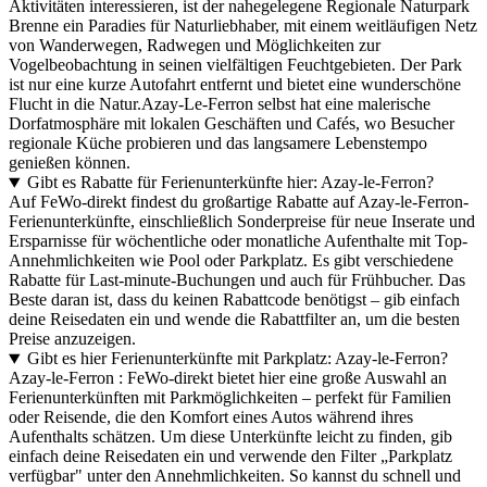
Aktivitäten interessieren, ist der nahegelegene Regionale Naturpark
Brenne ein Paradies für Naturliebhaber, mit einem weitläufigen Netz
von Wanderwegen, Radwegen und Möglichkeiten zur
Vogelbeobachtung in seinen vielfältigen Feuchtgebieten. Der Park
ist nur eine kurze Autofahrt entfernt und bietet eine wunderschöne
Flucht in die Natur.Azay-Le-Ferron selbst hat eine malerische
Dorfatmosphäre mit lokalen Geschäften und Cafés, wo Besucher
regionale Küche probieren und das langsamere Lebenstempo
genießen können.
Gibt es Rabatte für Ferienunterkünfte hier: Azay-le-Ferron?
Auf FeWo-direkt findest du großartige Rabatte auf Azay-le-Ferron-
Ferienunterkünfte, einschließlich Sonderpreise für neue Inserate und
Ersparnisse für wöchentliche oder monatliche Aufenthalte mit Top-
Annehmlichkeiten wie Pool oder Parkplatz. Es gibt verschiedene
Rabatte für Last-minute-Buchungen und auch für Frühbucher. Das
Beste daran ist, dass du keinen Rabattcode benötigst – gib einfach
deine Reisedaten ein und wende die Rabattfilter an, um die besten
Preise anzuzeigen.
Gibt es hier Ferienunterkünfte mit Parkplatz: Azay-le-Ferron?
Azay-le-Ferron : FeWo-direkt bietet hier eine große Auswahl an
Ferienunterkünften mit Parkmöglichkeiten – perfekt für Familien
oder Reisende, die den Komfort eines Autos während ihres
Aufenthalts schätzen. Um diese Unterkünfte leicht zu finden, gib
einfach deine Reisedaten ein und verwende den Filter „Parkplatz
verfügbar" unter den Annehmlichkeiten. So kannst du schnell und