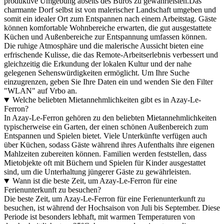
produktive Umgebung abseits des Büros zu gewährleisten.Das
charmante Dorf selbst ist von malerischer Landschaft umgeben und
somit ein idealer Ort zum Entspannen nach einem Arbeitstag. Gäste
können komfortable Wohnbereiche erwarten, die gut ausgestattete
Küchen und Außenbereiche zur Entspannung umfassen können.
Die ruhige Atmosphäre und die malerische Aussicht bieten eine
erfrischende Kulisse, die das Remote-Arbeitserlebnis verbessert und
gleichzeitig die Erkundung der lokalen Kultur und der nahe
gelegenen Sehenswürdigkeiten ermöglicht. Um Ihre Suche
einzugrenzen, geben Sie Ihre Daten ein und wenden Sie den Filter
"WLAN" auf Vrbo an.
Welche beliebten Mietannehmlichkeiten gibt es in Azay-Le-
Ferron?
In Azay-Le-Ferron gehören zu den beliebten Mietannehmlichkeiten
typischerweise ein Garten, der einen schönen Außenbereich zum
Entspannen und Spielen bietet. Viele Unterkünfte verfügen auch
über Küchen, sodass Gäste während ihres Aufenthalts ihre eigenen
Mahlzeiten zubereiten können. Familien werden feststellen, dass
Mietobjekte oft mit Büchern und Spielen für Kinder ausgestattet
sind, um die Unterhaltung jüngerer Gäste zu gewährleisten.
Wann ist die beste Zeit, um Azay-Le-Ferron für eine
Ferienunterkunft zu besuchen?
Die beste Zeit, um Azay-Le-Ferron für eine Ferienunterkunft zu
besuchen, ist während der Hochsaison von Juli bis September. Diese
Periode ist besonders lebhaft, mit warmen Temperaturen von