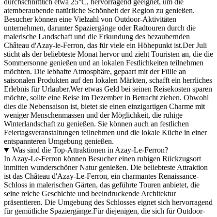
durchschnittlich etwa 25°C, hervorragend geeignet, um die
atemberaubende natürliche Schönheit der Region zu genießen.
Besucher können eine Vielzahl von Outdoor-Aktivitäten
unternehmen, darunter Spaziergänge oder Radtouren durch die
malerische Landschaft und die Erkundung des bezaubernden
Château d'Azay-le-Ferron, das für viele ein Höhepunkt ist.Der Juli
sticht als der beliebteste Monat hervor und zieht Touristen an, die die
Sommersonne genießen und an lokalen Festlichkeiten teilnehmen
möchten. Die lebhafte Atmosphäre, gepaart mit der Fülle an
saisonalen Produkten auf den lokalen Märkten, schafft ein herrliches
Erlebnis für Urlauber.Wer etwas Geld bei seinen Reisekosten sparen
möchte, sollte eine Reise im Dezember in Betracht ziehen. Obwohl
dies die Nebensaison ist, bietet sie einen einzigartigen Charme mit
weniger Menschenmassen und der Möglichkeit, die ruhige
Winterlandschaft zu genießen. Sie können auch an festlichen
Feiertagsveranstaltungen teilnehmen und die lokale Küche in einer
entspannteren Umgebung genießen.
Was sind die Top-Attraktionen in Azay-Le-Ferron?
In Azay-Le-Ferron können Besucher einen ruhigen Rückzugsort
inmitten wunderschöner Natur genießen. Die beliebteste Attraktion
ist das Château d'Azay-Le-Ferron, ein charmantes Renaissance-
Schloss in malerischen Gärten, das geführte Touren anbietet, die
seine reiche Geschichte und beeindruckende Architektur
präsentieren. Die Umgebung des Schlosses eignet sich hervorragend
für gemütliche Spaziergänge.Für diejenigen, die sich für Outdoor-