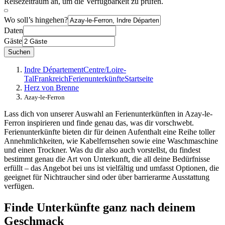
Reisezeitraum an, um die Verfügbarkeit zu prüfen.
Wo soll’s hingehen?
Daten
Gäste
Suchen
Indre Département
Centre/Loire-
Tal
Frankreich
Ferienunterkünfte
Startseite
Herz von Brenne
Azay-le-Ferron
Lass dich von unserer Auswahl an Ferienunterkünften in Azay-le-
Ferron inspirieren und finde genau das, was dir vorschwebt.
Ferienunterkünfte bieten dir für deinen Aufenthalt eine Reihe toller
Annehmlichkeiten, wie Kabelfernsehen sowie eine Waschmaschine
und einen Trockner. Was du dir also auch vorstellst, du findest
bestimmt genau die Art von Unterkunft, die all deine Bedürfnisse
erfüllt – das Angebot bei uns ist vielfältig und umfasst Optionen, die
geeignet für Nichtraucher sind oder über barrierarme Ausstattung
verfügen.
Finde Unterkünfte ganz nach deinem
Geschmack