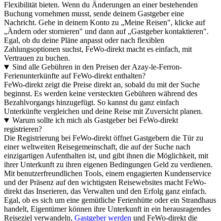
Flexibilität bieten. Wenn du Änderungen an einer bestehenden
Buchung vornehmen musst, sende deinem Gastgeber eine
Nachricht. Gehe in deinem Konto zu „Meine Reisen", klicke auf
„Ändern oder stornieren" und dann auf „Gastgeber kontaktieren".
Egal, ob du deine Pläne anpasst oder nach flexiblen
Zahlungsoptionen suchst, FeWo-direkt macht es einfach, mit
Vertrauen zu buchen.
Sind alle Gebühren in den Preisen der Azay-le-Ferron-
Ferienunterkünfte auf FeWo-direkt enthalten?
FeWo-direkt zeigt die Preise direkt an, sobald du mit der Suche
beginnst. Es werden keine versteckten Gebühren während des
Bezahlvorgangs hinzugefügt. So kannst du ganz einfach
Unterkünfte vergleichen und deine Reise mit Zuversicht planen.
Warum sollte ich mich als Gastgeber bei FeWo-direkt
registrieren?
Die Registrierung bei FeWo-direkt öffnet Gastgebern die Tür zu
einer weltweiten Reisegemeinschaft, die auf der Suche nach
einzigartigen Aufenthalten ist, und gibt ihnen die Möglichkeit, mit
ihrer Unterkunft zu ihren eigenen Bedingungen Geld zu verdienen.
Mit benutzerfreundlichen Tools, einem engagierten Kundenservice
und der Präsenz auf den wichtigsten Reisewebsites macht FeWo-
direkt das Inserieren, das Verwalten und den Erfolg ganz einfach.
Egal, ob es sich um eine gemütliche Ferienhütte oder ein Strandhaus
handelt, Eigentümer können ihre Unterkunft in ein herausragendes
Reiseziel verwandeln,
Gastgeber werden
und FeWo-direkt die