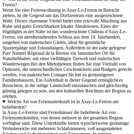
Ferron?
Wenn Sie eine Ferienwohnung in Azay-Le-Ferron in Betracht
ziehen, ist die Gegend um das Dorfzentrum eine ausgezeichnete
Wahl. Dieses charmante Viertel bietet eine reizvolle Mischung aus
Ruhe und guter Erreichbarkeit lokaler Attraktionen. Eines der
Highlights in der Nähe ist das wunderschöne Château d'Azay-Le-
Ferron, ein atemberaubendes Schloss aus dem 19. Jahrhundert,
umgeben von malerischen Gärten, ideal für gemütliche
Spaziergänge und Erkundungen. Außerdem ist der nahe gelegene
Parc Naturel Régional de la Brenne ein fantastischer Ort für
Naturliebhaber, mit einer vielfältigen Tierwelt und malerischen
Wanderwegen.Bei den Mietobjekten finden Sie eine Vielzahl von
Optionen, die unterschiedlichen Geschmäckern und Budgets gerecht
werden, von malerischen Cottages bis hin zu geräumigeren
Familienhäusern. Ein Aufenthalt in dieser Gegend ermöglicht es
Besuchern, in die ruhige Landschaft einzutauchen und gleichzeitig
günstig gelegen zu sein, um den kulturellen Reichtum der Region zu
erleben.
Welche Art von Ferienunterkunft ist in Azay-Le-Ferron am
beliebtesten?
In Azay-Le-Ferron sind Ferienhäuser die beliebteste Art von
Ferienunterkünften, von denen mehrere in der gesamten Region
verfügbar sind. Diese Unterkünfte bieten typischerweise geräumige
Wohnbereiche mit mehreren Schlafzimmern, voll ausgestatteten
Küchen und Außenbereichen zum Entspannen. In ruhiger