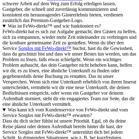
schwere Arbeit auf dem Weg zum Erfolg erledigen lassen.
Gastgeber, die schnell und zuverlässig kommunizieren und
konsistent ein herausragendes Gästeerlebnis bieten, verdienen
zusätzlich das Premium-Gastgeber-Logo.
Was ist FeWo-direkt™ und wie funktioniert es?
FeWo-direkt hat es sich zur Aufgabe gemacht, den Gästen zu helfen,
sich zu entspannen, wieder mehr Zeit miteinander zu verbringen und
die kostbare gemeinsame Zeit zu genießen. Wenn du über den
Service
Sorglos mit FeWo-direkt™
buchst, hast du die Gewissheit,
dass du geschützt bist und dass wir unser Bestes tun werden, um das
Problem zu lösen, falls etwas schiefgeht. Wenn ein wichtiges
Problem auftaucht, das dein Gastgeber nicht beheben kann, helfen
wir dir, es zu lösen, eine ähnliche Unterkunft zu finden oder
gegebenenfalls deine Buchung zu erstatten. Das ist unser
Versprechen. Wenn sich eine Unterkunft erheblich von ihrem Inserat
unterscheidet, vermitteln wir dir eine neue Unterkunft, die deinen
Bedürfnissen entspricht, oder wenn ein Gastgeber vor deinem
Aufenthalt storniert, steht dir ein engagiertes Team zur Seite, das dir
eine ähnliche Unterkunft vermittelt.
Was kann ich vom Kundenservice von FeWo-direkt und vom
Service Sorglos mit FeWo-direkt™ erwarten?
Dass du dich sicher fühlst ist unsere Priorität. Egal, ob du deine
Reise planst oder deinen Aufenthalt bereits hinter dir hast, der
Service Sorglos mit FeWo-direkt™ unterstützt dich bei jedem
Schritt. In dringenden Situationen, wie z. B. bei kurzfristigen