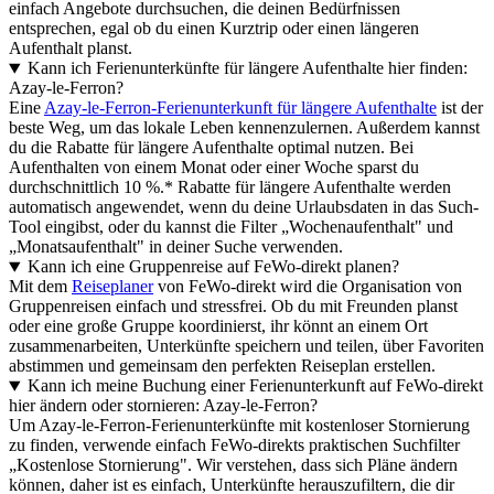
einfach Angebote durchsuchen, die deinen Bedürfnissen
entsprechen, egal ob du einen Kurztrip oder einen längeren
Aufenthalt planst.
Kann ich Ferienunterkünfte für längere Aufenthalte hier finden:
Azay-le-Ferron?
Eine
Azay-le-Ferron-Ferienunterkunft für längere Aufenthalte
ist der
beste Weg, um das lokale Leben kennenzulernen. Außerdem kannst
du die Rabatte für längere Aufenthalte optimal nutzen. Bei
Aufenthalten von einem Monat oder einer Woche sparst du
durchschnittlich 10 %.* Rabatte für längere Aufenthalte werden
automatisch angewendet, wenn du deine Urlaubsdaten in das Such-
Tool eingibst, oder du kannst die Filter „Wochenaufenthalt" und
„Monatsaufenthalt" in deiner Suche verwenden.
Kann ich eine Gruppenreise auf FeWo-direkt planen?
Mit dem
Reiseplaner
von FeWo-direkt wird die Organisation von
Gruppenreisen einfach und stressfrei. Ob du mit Freunden planst
oder eine große Gruppe koordinierst, ihr könnt an einem Ort
zusammenarbeiten, Unterkünfte speichern und teilen, über Favoriten
abstimmen und gemeinsam den perfekten Reiseplan erstellen.
Kann ich meine Buchung einer Ferienunterkunft auf FeWo-direkt
hier ändern oder stornieren: Azay-le-Ferron?
Um Azay-le-Ferron-Ferienunterkünfte mit kostenloser Stornierung
zu finden, verwende einfach FeWo-direkts praktischen Suchfilter
„Kostenlose Stornierung". Wir verstehen, dass sich Pläne ändern
können, daher ist es einfach, Unterkünfte herauszufiltern, die dir