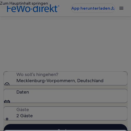
Zum Hauptinhalt springen
App herunterladen
Mecklenburg-Vorpommern:
Ferienunterkünfte mit Whirlpool
Wir haben 628 Ferienunterkünfte mit Whirlpool
gefunden – gib deinen Reisezeitraum ein, um die
Verfügbarkeit zu prüfen
Wo soll’s hingehen?
Mecklenburg-Vorpommern, Deutschland
Daten
Gäste
2 Gäste
Suchen