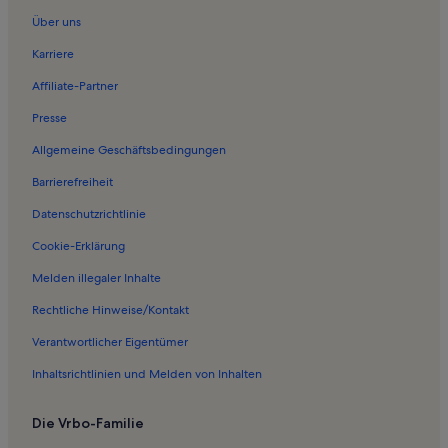
Ferienwohnungen in Fernsehturm Schwerin
Über uns
Ferienwohnungen in Badestelle Reppiner Burg
Karriere
Ferienunterkünfte nahe Schwerin-Wüstmark Station
Affiliate-Partner
Ferienwohnungen in Raben Steinfeld
Presse
Ferienwohnungen in Mecklenburgisches Staatstheater
Allgemeine Geschäftsbedingungen
Ferienwohnungen in Fachwerkhaus
Barrierefreiheit
Ferienwohnungen in Hundorf
Datenschutzrichtlinie
Ferienwohnungen in Grambow
Ferienwohnungen in Gneven
Cookie-Erklärung
Ferienwohnungen in Stralendorf
Melden illegaler Inhalte
Ferienwohnungen in Pinnow
Rechtliche Hinweise/Kontakt
Ferienwohnungen in Godern
Verantwortlicher Eigentümer
Ferienwohnungen in Schwerin
Inhaltsrichtlinien und Melden von Inhalten
Ferienunterkünfte nahe Schwerin-Warnitz Station
Die Vrbo-Familie
Ferienwohnungen in Zoo Schwerin