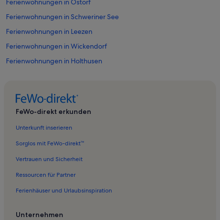
Ferienwohnungen in Ostorf
Ferienwohnungen in Schweriner See
Ferienwohnungen in Leezen
Ferienwohnungen in Wickendorf
Ferienwohnungen in Holthusen
Ferienwohnungen in Langen Brütz
Ferienwohnungen in Zippendorfer Strand
Ferienwohnungen in Pingelshagen
FeWo-direkt erkunden
Ferienwohnungen in Schelfkirche
Unterkunft inserieren
Ferienwohnungen in Warnitz
Sorglos mit FeWo-direkt™
Ferienwohnungen in Schelfstadt
Vertrauen und Sicherheit
Ferienunterkünfte nahe Schwerin Hauptbahnhof
Ressourcen für Partner
Ferienunterkünfte nahe Schwerin-Lankow Station
Ferienhäuser und Urlaubsinspiration
Ferienwohnungen in Lübstorf
Ferienwohnungen in Badestelle Pinnower See
Unternehmen