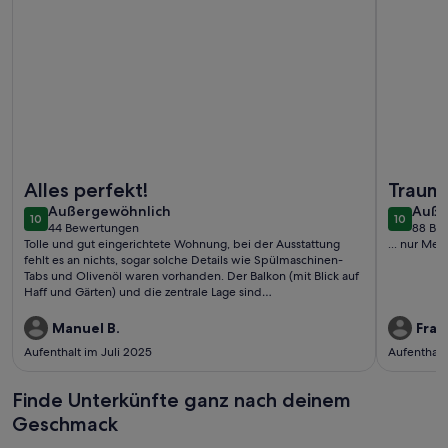
Weitere Infos zu sonnige, moderne 2 Zimmer Wohnung im 1.
Weitere I
Alles perfekt!
Traum
außergewöhnlich
auße
Außergewöhnlich
Auße
10
10
10 von 10
10 von 1
44 Bewertungen
88 Be
(44
(88
Tolle und gut eingerichtete Wohnung, bei der Ausstattung
... nur Mee
bewertungen)
bewe
fehlt es an nichts, sogar solche Details wie Spülmaschinen-
Tabs und Olivenöl waren vorhanden. Der Balkon (mit Blick auf
Haff und Gärten) und die zentrale Lage sind
unschlagbar!Wirklich super, vielen Dank!
Manuel B.
Fran
Aufenthalt im Juli 2025
Aufenthalt
Finde Unterkünfte ganz nach deinem
Geschmack