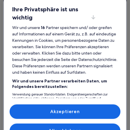
Ihre Privatsphäre ist uns
wichtig
Wir und unsere
16
Partner speichern und/ oder greifen
Deutschland
auf Informationen auf einem Gerät zu, z.B. auf eindeutige
Ferienunterkünfte mit Whirlpool in Mecklenburg-Vorpommern
Mecklenburg-Vorpommern:
Kennungen in Cookies, um personenbezogene Daten zu
verarbeiten. Sie können Ihre Präferenzen akzeptieren
Entdecke Ferienunterkünfte mit
oder verwalten. Klicken Sie dazu bitte unten oder
Whirlpool
besuchen Sie jederzeit die Seite der Datenschutzrichtlinie.
Diese Präferenzen werden unseren Partnern signalisiert
und haben keinen Einfluss auf Surfdaten.
Weitere Infos zu Mariandl am Meer
Weitere I
Wir und unsere Partner verarbeiten Daten, um
Folgendes bereitzustellen:
Verwendung genauer Standortdaten. Endgeräteeigenschaften zur
Identifikation aktiv abfragen. Speichern von oder Zugriff auf
Informationen auf einem Endgerät. Personalisierte Werbung und
Inhalte, Messung von Werbeleistung und der Performance von Inhalten,
Zielgruppenforschung sowie Entwicklung und Verbesserung von
Akzeptieren
Angeboten.
Liste der Partner (Lieferanten)