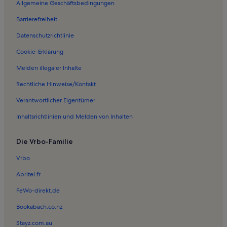
Allgemeine Geschäftsbedingungen
Ferienwohnungen in Hermannshagen-Heide
Barrierefreiheit
Ferienwohnungen in Hessenburg
Datenschutzrichtlinie
Ferienwohnungen in Saal
Ferienwohnungen in Strand von Darßer Ort
Cookie-Erklärung
Ferienwohnungen in Dierhagen Ost
Melden illegaler Inhalte
Ferienwohnungen in Strand von Ahrenshoop
Rechtliche Hinweise/Kontakt
Ferienwohnungen in Strand Dierhagen
Verantwortlicher Eigentümer
Ferienwohnungen in Rügen
Inhaltsrichtlinien und Melden von Inhalten
Ferienwohnungen in Leuchtturm Darßer Ort
Die Vrbo-Familie
Ferienwohnungen in Zingst
Ferienwohnungen in Fuhlendorf
Vrbo
Ferienwohnungen in Langendamm
Abritel.fr
Ferienwohnungen in Dierhagen Strand
FeWo-direkt.de
Ferienwohnungen in Darß
Bookabach.co.nz
Ferienwohnungen in Kunstmuseum Ahrenshoop
Stayz.com.au