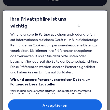
Ihre Privatsphäre ist uns
Landkreis Nordvorpommern
wichtig
Ferienunterkünfte am Meer in Ostseebad Ahrenshoop
Ostseebad Ahrenshoop:
Wir und unsere
16
Partner speichern und/ oder greifen
auf Informationen auf einem Gerät zu, z.B. auf eindeutige
Entdecke Ferienunterkünfte mit
Kennungen in Cookies, um personenbezogene Daten zu
Blick aufs Meer
verarbeiten. Sie können Ihre Präferenzen akzeptieren
oder verwalten. Klicken Sie dazu bitte unten oder
besuchen Sie jederzeit die Seite der Datenschutzrichtlinie.
Weitere Infos zu Schilfhus Ahrenshoop, moderne Ferienw
Weitere I
Diese Präferenzen werden unseren Partnern signalisiert
und haben keinen Einfluss auf Surfdaten.
Wir und unsere Partner verarbeiten Daten, um
Folgendes bereitzustellen:
Verwendung genauer Standortdaten. Endgeräteeigenschaften zur
Identifikation aktiv abfragen. Speichern von oder Zugriff auf
Informationen auf einem Endgerät. Personalisierte Werbung und
Inhalte, Messung von Werbeleistung und der Performance von Inhalten,
Zielgruppenforschung sowie Entwicklung und Verbesserung von
Akzeptieren
Angeboten.