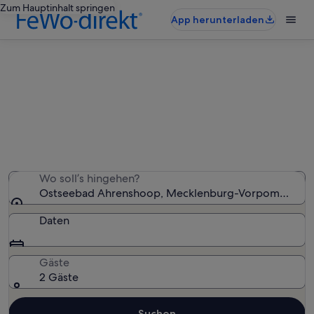
Zum Hauptinhalt springen
App herunterladen
Ostseebad Ahrenshoop:
Ferienunterkünfte am Meer
Wir haben 1.075 Ferienunterkünfte am Meer gefunden –
gib deinen Reisezeitraum ein, um die Verfügbarkeit zu
prüfen
Wo soll’s hingehen?
Ostseebad Ahrenshoop, Mecklenburg-Vorpommern, 
Daten
Gäste
2 Gäste
Suchen