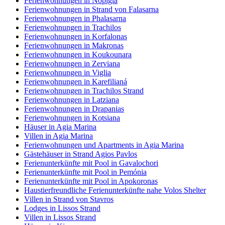
Ferienwohnungen in Nopigia
Ferienwohnungen in Strand von Falasarna
Ferienwohnungen in Phalasarna
Ferienwohnungen in Trachilos
Ferienwohnungen in Korfalonas
Ferienwohnungen in Makronas
Ferienwohnungen in Koukounara
Ferienwohnungen in Zerviana
Ferienwohnungen in Viglia
Ferienwohnungen in Karefilianá
Ferienwohnungen in Trachilos Strand
Ferienwohnungen in Latziana
Ferienwohnungen in Drapanias
Ferienwohnungen in Kotsiana
Häuser in Agia Marina
Villen in Agia Marina
Ferienwohnungen und Apartments in Agia Marina
Gästehäuser in Strand Agios Pavlos
Ferienunterkünfte mit Pool in Gavalochori
Ferienunterkünfte mit Pool in Pemónia
Ferienunterkünfte mit Pool in Apokoronas
Haustierfreundliche Ferienunterkünfte nahe Volos Shelter
Villen in Strand von Stavros
Lodges in Lissos Strand
Villen in Lissos Strand