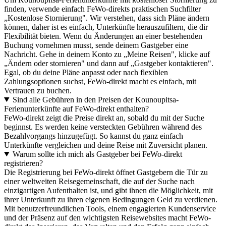
finden, verwende einfach FeWo-direkts praktischen Suchfilter
„Kostenlose Stornierung". Wir verstehen, dass sich Pläne ändern
können, daher ist es einfach, Unterkünfte herauszufiltern, die dir
Flexibilität bieten. Wenn du Änderungen an einer bestehenden
Buchung vornehmen musst, sende deinem Gastgeber eine
Nachricht. Gehe in deinem Konto zu „Meine Reisen", klicke auf
„Ändern oder stornieren" und dann auf „Gastgeber kontaktieren".
Egal, ob du deine Pläne anpasst oder nach flexiblen
Zahlungsoptionen suchst, FeWo-direkt macht es einfach, mit
Vertrauen zu buchen.
Sind alle Gebühren in den Preisen der Kounoupitsa-
Ferienunterkünfte auf FeWo-direkt enthalten?
FeWo-direkt zeigt die Preise direkt an, sobald du mit der Suche
beginnst. Es werden keine versteckten Gebühren während des
Bezahlvorgangs hinzugefügt. So kannst du ganz einfach
Unterkünfte vergleichen und deine Reise mit Zuversicht planen.
Warum sollte ich mich als Gastgeber bei FeWo-direkt
registrieren?
Die Registrierung bei FeWo-direkt öffnet Gastgebern die Tür zu
einer weltweiten Reisegemeinschaft, die auf der Suche nach
einzigartigen Aufenthalten ist, und gibt ihnen die Möglichkeit, mit
ihrer Unterkunft zu ihren eigenen Bedingungen Geld zu verdienen.
Mit benutzerfreundlichen Tools, einem engagierten Kundenservice
und der Präsenz auf den wichtigsten Reisewebsites macht FeWo-