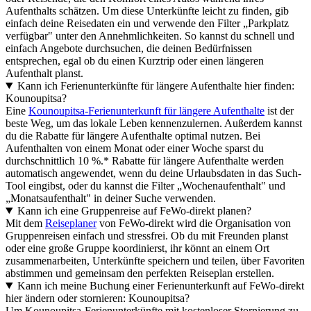
Aufenthalts schätzen. Um diese Unterkünfte leicht zu finden, gib
einfach deine Reisedaten ein und verwende den Filter „Parkplatz
verfügbar" unter den Annehmlichkeiten. So kannst du schnell und
einfach Angebote durchsuchen, die deinen Bedürfnissen
entsprechen, egal ob du einen Kurztrip oder einen längeren
Aufenthalt planst.
Kann ich Ferienunterkünfte für längere Aufenthalte hier finden:
Kounoupitsa?
Eine
Kounoupitsa-Ferienunterkunft für längere Aufenthalte
ist der
beste Weg, um das lokale Leben kennenzulernen. Außerdem kannst
du die Rabatte für längere Aufenthalte optimal nutzen. Bei
Aufenthalten von einem Monat oder einer Woche sparst du
durchschnittlich 10 %.* Rabatte für längere Aufenthalte werden
automatisch angewendet, wenn du deine Urlaubsdaten in das Such-
Tool eingibst, oder du kannst die Filter „Wochenaufenthalt" und
„Monatsaufenthalt" in deiner Suche verwenden.
Kann ich eine Gruppenreise auf FeWo-direkt planen?
Mit dem
Reiseplaner
von FeWo-direkt wird die Organisation von
Gruppenreisen einfach und stressfrei. Ob du mit Freunden planst
oder eine große Gruppe koordinierst, ihr könnt an einem Ort
zusammenarbeiten, Unterkünfte speichern und teilen, über Favoriten
abstimmen und gemeinsam den perfekten Reiseplan erstellen.
Kann ich meine Buchung einer Ferienunterkunft auf FeWo-direkt
hier ändern oder stornieren: Kounoupitsa?
Um Kounoupitsa-Ferienunterkünfte mit kostenloser Stornierung zu