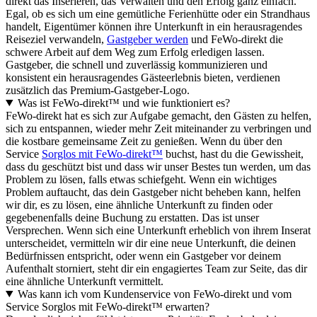
direkt das Inserieren, das Verwalten und den Erfolg ganz einfach.
Egal, ob es sich um eine gemütliche Ferienhütte oder ein Strandhaus
handelt, Eigentümer können ihre Unterkunft in ein herausragendes
Reiseziel verwandeln,
Gastgeber werden
und FeWo-direkt die
schwere Arbeit auf dem Weg zum Erfolg erledigen lassen.
Gastgeber, die schnell und zuverlässig kommunizieren und
konsistent ein herausragendes Gästeerlebnis bieten, verdienen
zusätzlich das Premium-Gastgeber-Logo.
Was ist FeWo-direkt™ und wie funktioniert es?
FeWo-direkt hat es sich zur Aufgabe gemacht, den Gästen zu helfen,
sich zu entspannen, wieder mehr Zeit miteinander zu verbringen und
die kostbare gemeinsame Zeit zu genießen. Wenn du über den
Service
Sorglos mit FeWo-direkt™
buchst, hast du die Gewissheit,
dass du geschützt bist und dass wir unser Bestes tun werden, um das
Problem zu lösen, falls etwas schiefgeht. Wenn ein wichtiges
Problem auftaucht, das dein Gastgeber nicht beheben kann, helfen
wir dir, es zu lösen, eine ähnliche Unterkunft zu finden oder
gegebenenfalls deine Buchung zu erstatten. Das ist unser
Versprechen. Wenn sich eine Unterkunft erheblich von ihrem Inserat
unterscheidet, vermitteln wir dir eine neue Unterkunft, die deinen
Bedürfnissen entspricht, oder wenn ein Gastgeber vor deinem
Aufenthalt storniert, steht dir ein engagiertes Team zur Seite, das dir
eine ähnliche Unterkunft vermittelt.
Was kann ich vom Kundenservice von FeWo-direkt und vom
Service Sorglos mit FeWo-direkt™ erwarten?