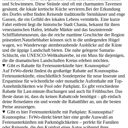
und Schwimmen. Diese Strände sind oft mit charmanten Tavernen
gesäumt, die lokale kretische Küche servieren.Bei der Erkundung
des Dorfes selbst finden Reisende traditionelle Steinhäuser und enge
Gassen, die ein Gefühl des lokalen Lebens vermitteln. Eine kurze
Fahrt entfernt liegt die historische Stadt Chania, bekannt für ihren
venezianischen Hafen, lebhafte Märkte und das faszinierende
Schifffahrtsmuseum, das die reiche maritime Geschichte der Region
präsentiert.Naturliebhaber können sich in die umliegenden Hügel
wagen, wo Wanderwege atemberaubende Ausblicke auf die Küste
und die üppige Landschaft bieten. Die nahe gelegene Samaria-
Schlucht, ein UNESCO-Weltkulturerbe, ist ein Muss für diejenigen,
die die dramatischen Landschaften Kretas erleben möchten.
Gibt es Rabatte für Ferienunterkünfte hier: Kounoupitsa?
Auf FeWo-direkt findest du großartige Rabatte auf Kounoupitsa-
Ferienunterkünfte, einschließlich Sonderpreise für neue Inserate und
Ersparnisse für wöchentliche oder monatliche Aufenthalte mit Top-
Annehmlichkeiten wie Pool oder Parkplatz. Es gibt verschiedene
Rabatte für Last-minute-Buchungen und auch für Frühbucher. Das
Beste daran ist, dass du keinen Rabattcode benötigst – gib einfach
deine Reisedaten ein und wende die Rabattfilter an, um die besten
Preise anzuzeigen.
Gibt es hier Ferienunterkünfte mit Parkplatz: Kounoupitsa?
Kounoupitsa : FeWo-direkt bietet hier eine große Auswahl an
Ferienunterkünften mit Parkmöglichkeiten – perfekt für Familien
oder Reisende, die den Komfort eines Autos während ihres