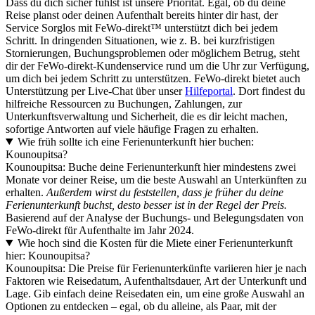
Dass du dich sicher fühlst ist unsere Priorität. Egal, ob du deine
Reise planst oder deinen Aufenthalt bereits hinter dir hast, der
Service Sorglos mit FeWo-direkt™ unterstützt dich bei jedem
Schritt. In dringenden Situationen, wie z. B. bei kurzfristigen
Stornierungen, Buchungsproblemen oder möglichem Betrug, steht
dir der FeWo-direkt-Kundenservice rund um die Uhr zur Verfügung,
um dich bei jedem Schritt zu unterstützen. FeWo-direkt bietet auch
Unterstützung per Live-Chat über unser
Hilfeportal
. Dort findest du
hilfreiche Ressourcen zu Buchungen, Zahlungen, zur
Unterkunftsverwaltung und Sicherheit, die es dir leicht machen,
sofortige Antworten auf viele häufige Fragen zu erhalten.
Wie früh sollte ich eine Ferienunterkunft hier buchen:
Kounoupitsa?
Kounoupitsa: Buche deine Ferienunterkunft hier mindestens zwei
Monate vor deiner Reise, um die beste Auswahl an Unterkünften zu
erhalten.
Außerdem wirst du feststellen, dass je früher du deine
Ferienunterkunft buchst, desto besser ist in der Regel der Preis.
Basierend auf der Analyse der Buchungs- und Belegungsdaten von
FeWo-direkt für Aufenthalte im Jahr 2024.
Wie hoch sind die Kosten für die Miete einer Ferienunterkunft
hier: Kounoupitsa?
Kounoupitsa: Die Preise für Ferienunterkünfte variieren hier je nach
Faktoren wie Reisedatum, Aufenthaltsdauer, Art der Unterkunft und
Lage. Gib einfach deine Reisedaten ein, um eine große Auswahl an
Optionen zu entdecken – egal, ob du alleine, als Paar, mit der