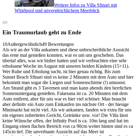
Weitere Infos zu Villa Sfinari mit
Whirlpool und unvergleichlichem Meerblick
Ein Traumurlaub geht zu Ende
10
Außergewöhnlich
49 Bewertungen
Als wir an der Villa ankamen und diese unbeschreibliche Aussicht
das erste mal genießen konnten, war es um uns geschehen. Das
übertaf alles, was wir bisher hatten und wir verbrachten eine sehr
erholsame Woche im August mit unseren beiden Kindern (15+11).
Wer Ruhe und Erholung sucht, ist hier genau richtig. Bis zum
Sunset Beach Sfinari sind es keine 2 Minuten mit dem Auto und hier
bekommt man sogar die Liegen und Sonnenschirme (!) umsonst.
Am Strand gibt es 3 Tavernen und man kann abends den herrlichen
Sonnenuntergang genießen. Falarsana ist ca. 20 Minuten mit dem
Auto entfernt, aber für uns war es hier viel schöner. Man braucht
aber definitv ein Auto zum Einkaufen ins nächste Ort - der hiesige
Minimarkt hat nicht viel. Als wir ankamen, fanden wir extra für uns
ein eigenes zubreitetes Gericht, Getränke usw. vor! Die Villa lässt
keine Wünsche offen, der Infinity Pool is ca. 10m lang und hat im
Eingang einen flachen Bereich von ca 90cm weiter hinten sind es ca
145cm tief. Die unverbaute Aussicht auf das Meer ist