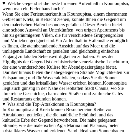
Welche Gegend ist die beste für einen Aufenthalt in Kounoupitsa,
wenn man ein Ferienhaus bucht?
Wenn Sie eine Ferienunterkunft in Kounoupitsa, einem charmanten
Gebiet auf Kreta, in Betracht ziehen, könnte Ihnen die Gegend um
den malerischen Hafen besonders gefallen. Dieser Bereich bietet
eine schöne Auswahl an Unterkünften, von urigen Apartments bis
hin zu geräumigeren Villen, die für verschiedene Gruppengrößen
und Vorlieben geeignet sind.Ein Aufenthalt in Hafennähe ermöglicht
es Ihnen, die atemberaubende Aussicht auf das Meer und die
umliegende Landschaft zu genießen und gleichzeitig einfachen
Zugang zu lokalen Sehenswürdigkeiten zu haben. Eines der
Highlights der Gegend ist der historische venezianische Leuchtturm,
der eine wunderschöne Kulisse für Abendspaziergänge bietet.
Darüber hinaus bieten die nahegelegenen Strände Möglichkeiten zur
Entspannung und für Wasseraktivitäten, sodass Sie die Sonne
genießen und das kristallklare Wasser erleben können.Kounoupitsa
liegt auch günstig in der Nähe der lebhaften Stadt Chania, wo Sie
ihre reiche Geschichte, charmanten Straßen und zahlreiche Cafés
und Restaurants erkunden können.
Was sind die Top-Attraktionen in Kounoupitsa?
In Kounoupitsa auf Kreta können Besucher eine Reihe von
Attraktionen genießen, die die natürliche Schönheit und das
kulturelle Erbe der Gegend hervorheben. Die nahe gelegenen
Strände, wie die malerischen Agia Marina und Platanias, bieten
kristallklares Wasser und goldenen Sand, ideal zum Sonnenbaden