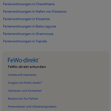
Ferienwohnungen in Cherethiana
Ferienwohnungen in Hafen von Kissamos
Ferienwohnungen in Kissamos
Ferienwohnungen in Balos Lagune
Ferienwohnungen in Gramvousa
Ferienwohnungen in Topolia
Ferienwohnungen in Galouvas
Ferienwohnungen in Zerviana
Ferienwohnungen in Viglia
FeWo-direkt erkunden
Ferienwohnungen in Telónio Strand
Unterkunft inserieren
Ferienwohnungen in Kissamos-Stadion
Sorglos mit FeWo-direkt™
Ferienwohnungen in Phalasarna
Vertrauen und Sicherheit
Ferienwohnungen in Karefilianá
Ressourcen für Partner
Ferienwohnungen in Trachilos Strand
Ferienhäuser und Urlaubsinspiration
Ferienwohnungen in Tsourouniana