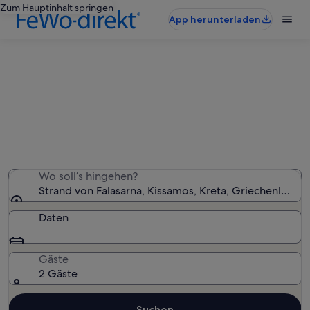
Zum Hauptinhalt springen
App herunterladen
Ferienunterkünfte nahe Strand von
Falasarna
Wir haben 460 Ferienunterkünfte gefunden. Bitte gib
deinen Reisezeitraum an, um die Verfügbarkeit zu
prüfen.
Wo soll’s hingehen?
Strand von Falasarna, Kissamos, Kreta, Griechenland
Daten
Gäste
2 Gäste
Suchen