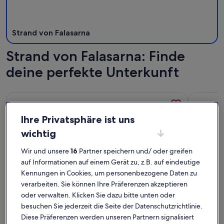
Strand von Falasarna
Strand von Falasarna: Finde
deine perfekte Unterkunft
Weitere Infos zu A SeaView Villa You Will Never Forget
Weitere In
Ihre Privatsphäre ist uns
wichtig
Wir und unsere
16
Partner speichern und/ oder greifen
auf Informationen auf einem Gerät zu, z.B. auf eindeutige
Kennungen in Cookies, um personenbezogene Daten zu
verarbeiten. Sie können Ihre Präferenzen akzeptieren
oder verwalten. Klicken Sie dazu bitte unten oder
besuchen Sie jederzeit die Seite der Datenschutzrichtlinie.
Diese Präferenzen werden unseren Partnern signalisiert