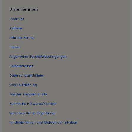
Ferienwohnungen in Kalivianí
Unternehmen
Ferienwohnungen in Phalasarna
Über uns
Ferienwohnungen in Strand von Balos
Karriere
Ferienwohnungen in Sfinari
Affiliate-Partner
Ferienwohnungen in Neo Chorio
Presse
Ferienwohnungen in Koukounara
Allgemeine Geschäftsbedingungen
Ferienwohnungen in Áno Sfinárion
Barrierefreiheit
Ferienwohnungen in Mávros Mólos
Datenschutzrichtlinie
Ferienwohnungen in Voulgaro
Ferienwohnungen in Korfalonas
Cookie-Erklärung
Ferienwohnungen in Plátanos
Melden illegaler Inhalte
Ferienwohnungen in Piperiana
Rechtliche Hinweise/Kontakt
Ferienwohnungen in Drapanias
Verantwortlicher Eigentümer
Ferienwohnungen in Kounoupitsa
Inhaltsrichtlinien und Melden von Inhalten
Ferienwohnungen in Trachilos