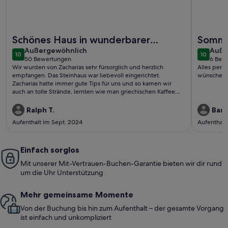
Weitere Infos zu Anwesen / Landgut - Elafonisi
Weitere I
Schönes Haus in wunderbarer
Somme
außergewöhnlich
auße
Umgebung
Außergewöhnlich
Auße
10
10
10 von 10
10 von 1
50 Bewertungen
6 Bew
(50
(6
Wir wurden von Zacharias sehr fürsorglich und herzlich
Alles perfe
bewertungen)
bewe
empfangen. Das Steinhaus war liebevoll eingerichtet.
wünschen k
Zacharias hatte immer gute Tips für uns und so kamen wir
auch an tolle Strände, lernten wie man griechischen Kaffee
macht, was typischer Käse ist und vieles mehr. Die drei Hunde
sind so liebenswert. Vielen Dank Zacharias für die gute Zeit!
Ralph T.
Barb
Aufenthalt im Sept. 2024
Aufenthalt
Einfach sorglos
Mit unserer Mit-Vertrauen-Buchen-Garantie bieten wir dir rund
um die Uhr Unterstützung
Mehr gemeinsame Momente
Von der Buchung bis hin zum Aufenthalt – der gesamte Vorgang
ist einfach und unkompliziert