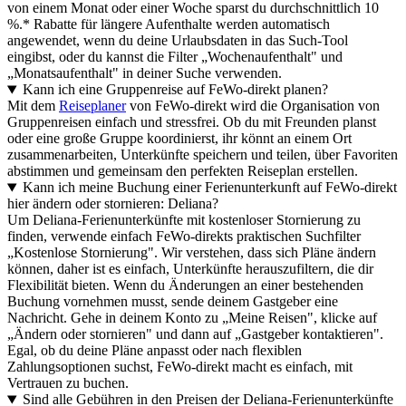
von einem Monat oder einer Woche sparst du durchschnittlich 10
%.* Rabatte für längere Aufenthalte werden automatisch
angewendet, wenn du deine Urlaubsdaten in das Such-Tool
eingibst, oder du kannst die Filter „Wochenaufenthalt" und
„Monatsaufenthalt" in deiner Suche verwenden.
Kann ich eine Gruppenreise auf FeWo-direkt planen?
Mit dem
Reiseplaner
von FeWo-direkt wird die Organisation von
Gruppenreisen einfach und stressfrei. Ob du mit Freunden planst
oder eine große Gruppe koordinierst, ihr könnt an einem Ort
zusammenarbeiten, Unterkünfte speichern und teilen, über Favoriten
abstimmen und gemeinsam den perfekten Reiseplan erstellen.
Kann ich meine Buchung einer Ferienunterkunft auf FeWo-direkt
hier ändern oder stornieren: Deliana?
Um Deliana-Ferienunterkünfte mit kostenloser Stornierung zu
finden, verwende einfach FeWo-direkts praktischen Suchfilter
„Kostenlose Stornierung". Wir verstehen, dass sich Pläne ändern
können, daher ist es einfach, Unterkünfte herauszufiltern, die dir
Flexibilität bieten. Wenn du Änderungen an einer bestehenden
Buchung vornehmen musst, sende deinem Gastgeber eine
Nachricht. Gehe in deinem Konto zu „Meine Reisen", klicke auf
„Ändern oder stornieren" und dann auf „Gastgeber kontaktieren".
Egal, ob du deine Pläne anpasst oder nach flexiblen
Zahlungsoptionen suchst, FeWo-direkt macht es einfach, mit
Vertrauen zu buchen.
Sind alle Gebühren in den Preisen der Deliana-Ferienunterkünfte