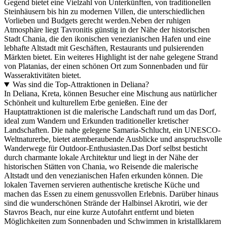
Gegend bietet eine Vielzahl von Unterkünften, von traditionellen
Steinhäusern bis hin zu modernen Villen, die unterschiedlichen
Vorlieben und Budgets gerecht werden.Neben der ruhigen
Atmosphäre liegt Tavronitis günstig in der Nähe der historischen
Stadt Chania, die den ikonischen venezianischen Hafen und eine
lebhafte Altstadt mit Geschäften, Restaurants und pulsierenden
Märkten bietet. Ein weiteres Highlight ist der nahe gelegene Strand
von Platanias, der einen schönen Ort zum Sonnenbaden und für
Wasseraktivitäten bietet.
Was sind die Top-Attraktionen in Deliana?
In Deliana, Kreta, können Besucher eine Mischung aus natürlicher
Schönheit und kulturellem Erbe genießen. Eine der
Hauptattraktionen ist die malerische Landschaft rund um das Dorf,
ideal zum Wandern und Erkunden traditioneller kretischer
Landschaften. Die nahe gelegene Samaria-Schlucht, ein UNESCO-
Weltnaturerbe, bietet atemberaubende Ausblicke und anspruchsvolle
Wanderwege für Outdoor-Enthusiasten.Das Dorf selbst besticht
durch charmante lokale Architektur und liegt in der Nähe der
historischen Stätten von Chania, wo Reisende die malerische
Altstadt und den venezianischen Hafen erkunden können. Die
lokalen Tavernen servieren authentische kretische Küche und
machen das Essen zu einem genussvollen Erlebnis. Darüber hinaus
sind die wunderschönen Strände der Halbinsel Akrotiri, wie der
Stavros Beach, nur eine kurze Autofahrt entfernt und bieten
Möglichkeiten zum Sonnenbaden und Schwimmen in kristallklarem