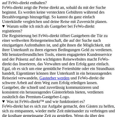
auf FeWo-direkt enthalten?
FeWo-direkt zeigt die Preise direkt an, sobald du mit der Suche
beginnst. Es werden keine versteckten Gebühren während des
Bezahlvorgangs hinzugefügt. So kannst du ganz einfach
Unterkünfte vergleichen und deine Reise mit Zuversicht planen.
Warum sollte ich mich als Gastgeber bei FeWo-direkt
registrieren?
Die Registrierung bei FeWo-direkt öffnet Gastgebern die Tür zu
einer weltweiten Reisegemeinschaft, die auf der Suche nach
einzigartigen Aufenthalten ist, und gibt ihnen die Möglichkeit, mit
ihrer Unterkunft zu ihren eigenen Bedingungen Geld zu verdienen.
Mit benutzerfreundlichen Tools, einem engagierten Kundenservice
und der Präsenz auf den wichtigsten Reisewebsites macht FeWo-
direkt das Inserieren, das Verwalten und den Erfolg ganz einfach.
Egal, ob es sich um eine gemütliche Ferienhütte oder ein Strandhaus
handelt, Eigentümer können ihre Unterkunft in ein herausragendes
Reiseziel verwandeln,
Gastgeber werden
und FeWo-direkt die
schwere Arbeit auf dem Weg zum Erfolg erledigen lassen.
Gastgeber, die schnell und zuverlässig kommunizieren und
konsistent ein herausragendes Gästeerlebnis bieten, verdienen
zusätzlich das Premium-Gastgeber-Logo.
Was ist FeWo-direkt™ und wie funktioniert es?
FeWo-direkt hat es sich zur Aufgabe gemacht, den Gästen zu helfen,
sich zu entspannen, wieder mehr Zeit miteinander zu verbringen und
die kostbare gemeinsame Zeit zu genießen. Wenn du über den