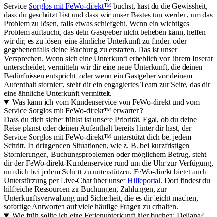
Service
Sorglos mit FeWo-direkt™
buchst, hast du die Gewissheit,
dass du geschützt bist und dass wir unser Bestes tun werden, um das
Problem zu lösen, falls etwas schiefgeht. Wenn ein wichtiges
Problem auftaucht, das dein Gastgeber nicht beheben kann, helfen
wir dir, es zu lösen, eine ähnliche Unterkunft zu finden oder
gegebenenfalls deine Buchung zu erstatten. Das ist unser
Versprechen. Wenn sich eine Unterkunft erheblich von ihrem Inserat
unterscheidet, vermitteln wir dir eine neue Unterkunft, die deinen
Bedürfnissen entspricht, oder wenn ein Gastgeber vor deinem
Aufenthalt storniert, steht dir ein engagiertes Team zur Seite, das dir
eine ähnliche Unterkunft vermittelt.
Was kann ich vom Kundenservice von FeWo-direkt und vom
Service Sorglos mit FeWo-direkt™ erwarten?
Dass du dich sicher fühlst ist unsere Priorität. Egal, ob du deine
Reise planst oder deinen Aufenthalt bereits hinter dir hast, der
Service Sorglos mit FeWo-direkt™ unterstützt dich bei jedem
Schritt. In dringenden Situationen, wie z. B. bei kurzfristigen
Stornierungen, Buchungsproblemen oder möglichem Betrug, steht
dir der FeWo-direkt-Kundenservice rund um die Uhr zur Verfügung,
um dich bei jedem Schritt zu unterstützen. FeWo-direkt bietet auch
Unterstützung per Live-Chat über unser
Hilfeportal
. Dort findest du
hilfreiche Ressourcen zu Buchungen, Zahlungen, zur
Unterkunftsverwaltung und Sicherheit, die es dir leicht machen,
sofortige Antworten auf viele häufige Fragen zu erhalten.
Wie früh sollte ich eine Ferienunterkunft hier buchen: Deliana?