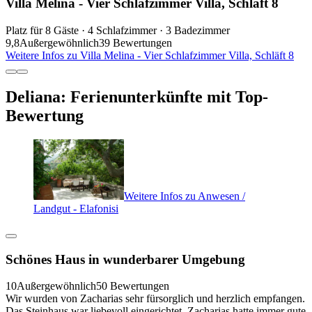
Villa Melina - Vier Schlafzimmer Villa, Schläft 8
Platz für 8 Gäste · 4 Schlafzimmer · 3 Badezimmer
9,8
Außergewöhnlich
39 Bewertungen
Weitere Infos zu Villa Melina - Vier Schlafzimmer Villa, Schläft 8
Deliana: Ferienunterkünfte mit Top-
Bewertung
Weitere Infos zu Anwesen /
Landgut - Elafonisi
Schönes Haus in wunderbarer Umgebung
10
Außergewöhnlich
50 Bewertungen
Wir wurden von Zacharias sehr fürsorglich und herzlich empfangen.
Das Steinhaus war liebevoll eingerichtet. Zacharias hatte immer gute