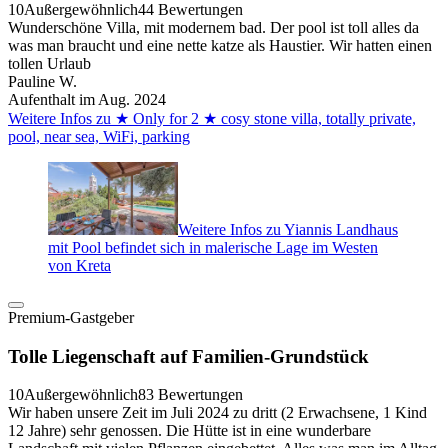
10
Außergewöhnlich
44 Bewertungen
Wunderschöne Villa, mit modernem bad. Der pool ist toll alles da
was man braucht und eine nette katze als Haustier. Wir hatten einen
tollen Urlaub
Pauline W.
Aufenthalt im Aug. 2024
Weitere Infos zu ★ Only for 2 ★ cosy stone villa, totally private,
pool, near sea, WiFi, parking
Weitere Infos zu Yiannis Landhaus
mit Pool befindet sich in malerische Lage im Westen
von Kreta
Premium-Gastgeber
Tolle Liegenschaft auf Familien-Grundstück
10
Außergewöhnlich
83 Bewertungen
Wir haben unsere Zeit im Juli 2024 zu dritt (2 Erwachsene, 1 Kind
12 Jahre) sehr genossen. Die Hütte ist in eine wunderbare