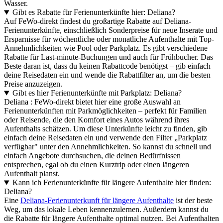
Wasser.
Gibt es Rabatte für Ferienunterkünfte hier: Deliana?
Auf FeWo-direkt findest du großartige Rabatte auf Deliana-
Ferienunterkünfte, einschließlich Sonderpreise für neue Inserate und
Ersparnisse für wöchentliche oder monatliche Aufenthalte mit Top-
Annehmlichkeiten wie Pool oder Parkplatz. Es gibt verschiedene
Rabatte für Last-minute-Buchungen und auch für Frühbucher. Das
Beste daran ist, dass du keinen Rabattcode benötigst – gib einfach
deine Reisedaten ein und wende die Rabattfilter an, um die besten
Preise anzuzeigen.
Gibt es hier Ferienunterkünfte mit Parkplatz: Deliana?
Deliana : FeWo-direkt bietet hier eine große Auswahl an
Ferienunterkünften mit Parkmöglichkeiten – perfekt für Familien
oder Reisende, die den Komfort eines Autos während ihres
Aufenthalts schätzen. Um diese Unterkünfte leicht zu finden, gib
einfach deine Reisedaten ein und verwende den Filter „Parkplatz
verfügbar" unter den Annehmlichkeiten. So kannst du schnell und
einfach Angebote durchsuchen, die deinen Bedürfnissen
entsprechen, egal ob du einen Kurztrip oder einen längeren
Aufenthalt planst.
Kann ich Ferienunterkünfte für längere Aufenthalte hier finden:
Deliana?
Eine
Deliana-Ferienunterkunft für längere Aufenthalte
ist der beste
Weg, um das lokale Leben kennenzulernen. Außerdem kannst du
die Rabatte für längere Aufenthalte optimal nutzen. Bei Aufenthalten