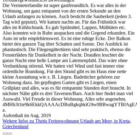
Die Vermieterfamilie ist super gastfreundlich. Es war alles in der
Wohnung, um ganz entspannt von der ersten Sekunde an den
Urlaub anfangen zu können. Auch besticht die Sauberkeit (jeden 3.
Tag wird geputzt). Wir kamen nachts an. Für das Frühstück war
alles im Kühlschrank. Es gab Spülmittel, Lappen, Mülltüten etc.
Also konnten wir in Ruhe auspacken und die Gegend erkunden. Ein
Auto ist sehr empfehlenswert. Es ist eine ruhige Ecke. Der Balkon
bietet den ganzen Tag über Schatten und Sonne. Der Ausblick ist
phantastisch. Die Fliegengittertüren sind sehr praktisch, ebenso die
Fensterläden für Dunkelheit in der Nacht. Draußen leuchtet die
ganze Nacht eine helle Lampe am Laternenpfahl. Das wäre ohne
Verdunklung störend. Wir hatten viel Wind und fast immer eine
ordentliche Brandung. Für den Strand gibt es im Haus eine nette
kleine Ausstattung wie z. B. Liegen. Badetücher gehören zur
Wohnung dazu. Im gepflegten Garten gibt es Liegen, einen
Grillplatz und alles, was es für entspannte Stunden dort braucht. In
nächster Nähe gibt es drei Tavernen/Bars. Auch hier findet man viel
Auswahl. Viel Freude in dieser Wohnung. Alles sehr angenehm.
4MHh3t1te9k6EkkQAAAAcDBuBgkqhkiG9w0BBwagYTBfAg
a.
Aufenthalt im Aug. 2019
Weitere Infos zu Thetis Ferienwohnung Urlaub am Meer, in Kreta,
Griechenland