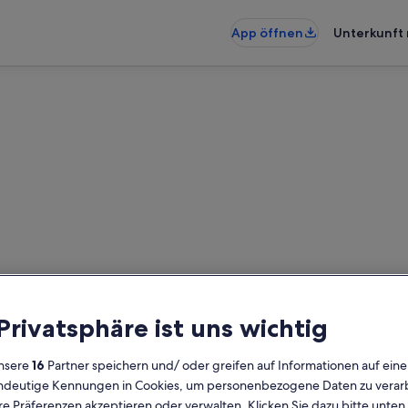
App öffnen
Unterkunft 
Murada: Ferienunterkünfte mi
rkünfte mit Pool gefunden – gib d
 Privatsphäre ist uns wichtig
die Verfügbarkeit zu prüfen
nsere
16
Partner speichern und/ oder greifen auf Informationen auf ein
Daten
G
eindeutige Kennungen in Cookies, um personenbezogene Daten zu verarb
2 
e Präferenzen akzeptieren oder verwalten. Klicken Sie dazu bitte unten