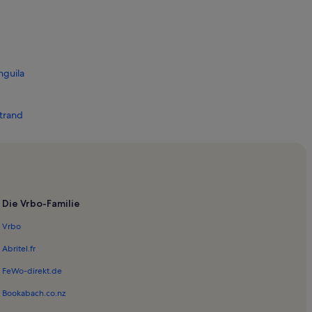
nguila
trand
ica
Babo
 Dones
Die Vrbo-Familie
ala Domingos
Vrbo
Cala Mendia
Abritel.fr
tueri
FeWo-direkt.de
Bookabach.co.nz