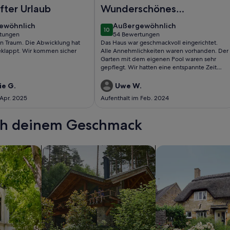
ool, Klimaanl, Highspeed W-Lan, strandnah
la mit Meerblick aus allen Zimmern für 8 Personen, großer Po
Foto von Familienfreundliche Villa m
fter Urlaub
Wunderschönes
Haus mit Pool in
ewöhnlich
außergewöhnlich
ewöhnlich
Außergewöhnlich
10
ruhiger Lage
10 von 10
tungen
54 Bewertungen
(54
in Traum. Die Abwicklung hat
Das Haus war geschmackvoll eingerichtet.
ungen)
bewertungen)
eklappt. Wir kommen sicher
Alle Annehmlichkeiten waren vorhanden. Der
Garten mit dem eigenen Pool waren sehr
gepflegt. Wir hatten eine entspannte Zeit
und konnten unsere Zeit genießen !
ie G.
Uwe W.
 Apr. 2025
Aufenthalt im Feb. 2024
ach deinem Geschmack
wohnungen oder Apartments
Suche nach Ferienhütten
Suche nach Landhäu