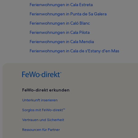
Ferienwohnungen in Cala Estreta
Ferienwohnungen in Punta de Sa Galera
Ferienwohnungen in Caló Blanc
Ferienwohnungen in Cala Pilota
Ferienwohnungen in Cala Mendia
Ferienwohnungen in Cala de s'Estany d'en Mas
Ferienwohnungen in Porto Cristo Novo
Ferienwohnungen in Michaels Tauchschule
Ferienwohnungen in Strand Cala Antena
Ferienwohnungen in Cala Romantica
FeWo-direkt erkunden
Ferienwohnungen in Cala Marçal
Unterkunft inserieren
Ferienwohnungen in Cala Sequer
Sorglos mit FeWo-direkt™
Ferienwohnungen in Cala Serena
Vertrauen und Sicherheit
Ferienwohnungen in Cala Varques
Ressourcen für Partner
Ferienwohnungen in Caló des Serral