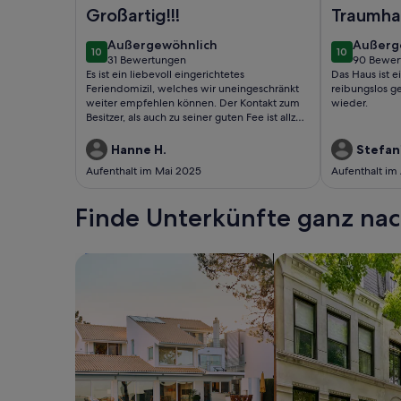
Foto von Villa für 6 Personen, mit beheizbarem P
Foto von Vil
Großartig!!!
Traumha
außergewöhnlich
außerg
Außergewöhnlich
Außerg
10
10
10 von 10
10 von 10
31 Bewertungen
90 Bewer
(31
(90
Es ist ein liebevoll eingerichtetes
Das Haus ist e
bewertungen)
bewert
Feriendomizil, welches wir uneingeschränkt
reibungslos g
weiter empfehlen können. Der Kontakt zum
wieder.
Besitzer, als auch zu seiner guten Fee ist allzeit
unkompliziert und unterstützend
gewesen.Wir kommen sehr gerne wieder.
Hanne H.
Stefan
Aufenthalt im Mai 2025
Aufenthalt im
Finde Unterkünfte ganz n
Suche nach Ferienhäusern
Suche nach Ferien