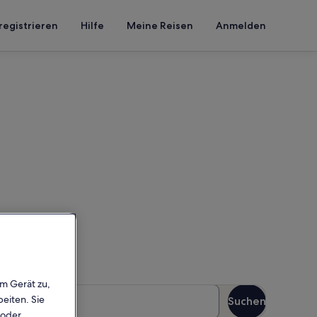
registrieren
Hilfe
Meine Reisen
Anmelden
t Pool
einen Reisezeitraum ein, um
em Gerät zu,
äste
eiten. Sie
Suchen
Gäste
 oder