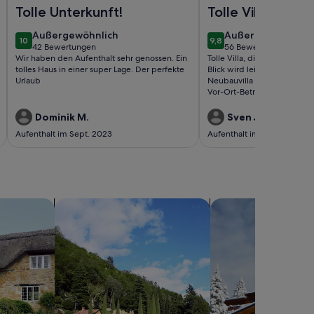
ol, BBQ, Heizung
it Pool, Internet, Klimaanlage, Waschm., Trockner
Foto von Luxuriöse Ferienwohnung mit tollen Ausblick, Pri
Foto von Luxusvilla m
Tolle Unterkunft!
Tolle Villa
außergewöhnlich
außergewöhnlich
Außergewöhnlich
Außergewöhnlich
10
9,8
10 von 10
9,8 von 10
42 Bewertungen
56 Bewertungen
(42
(56
Wir haben den Aufenthalt sehr genossen. Ein
Tolle Villa, die keine Wünsch
bewertungen)
bewertungen)
tolles Haus in einer super Lage. Der perfekte
Blick wird leider durch ein
Urlaub
Neubauvilla etwas eingeschr
Vor-Ort-Betreuung.
Dominik M.
Sven J.
Aufenthalt im Sept. 2023
Aufenthalt im Juli 2022
sern
Suche nach Villen
Suche nach Chalets