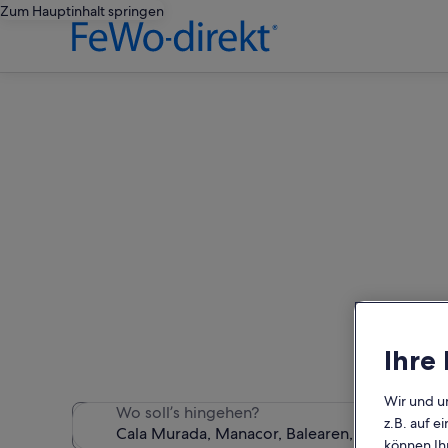
Zum Hauptinhalt springen
Cala 
Wir haben 1.514 Ferienunte
Ihre
Wir und u
Wo soll’s hingehen?
z.B. auf 
können Ihr