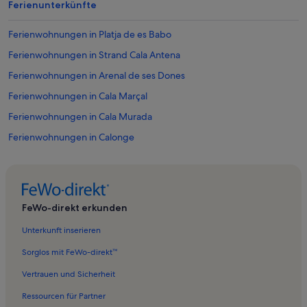
Ferienunterkünfte
Ferienwohnungen in Platja de es Babo
Ferienwohnungen in Strand Cala Antena
Ferienwohnungen in Arenal de ses Dones
Ferienwohnungen in Cala Marçal
Ferienwohnungen in Cala Murada
Ferienwohnungen in Calonge
Ferienwohnungen in caló d'en Manuel
Ferienwohnungen in Bucht von Palma
Ferienwohnungen in Nationalpark Cabrera
FeWo-direkt erkunden
Ferienwohnungen in Beach Cala Murada
Unterkunft inserieren
Ferienwohnungen in Cala d'Or
Sorglos mit FeWo-direkt™
Ferienwohnungen in Strand der Cala Domingos
Vertrauen und Sicherheit
Ferienwohnungen in Portocolom
Ressourcen für Partner
Ferienwohnungen in Castell de Santueri