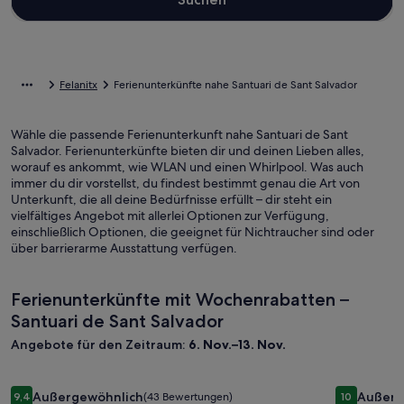
Felanitx
Ferienunterkünfte nahe Santuari de Sant Salvador
Wähle die passende Ferienunterkunft nahe Santuari de Sant
Salvador. Ferienunterkünfte bieten dir und deinen Lieben alles,
worauf es ankommt, wie WLAN und einen Whirlpool. Was auch
immer du dir vorstellst, du findest bestimmt genau die Art von
Unterkunft, die all deine Bedürfnisse erfüllt – dir steht ein
vielfältiges Angebot mit allerlei Optionen zur Verfügung,
einschließlich Optionen, die geeignet für Nichtraucher sind oder
über barrierarme Ausstattung verfügen.
Ferienunterkünfte mit Wochenrabatten –
Santuari de Sant Salvador
Angebote für den Zeitraum:
6. Nov.–13. Nov.
Bildergalerie
Ruhiges Landhaus mit Pool, Fitnessraum und Sauna
Bilderga
Spektakulä
Außergewöhnlich
Außerg
9,4
(43 Bewertungen)
10
9,4 von 10, Außergewöhnlich, (43 Bewertungen)
10 von 10,