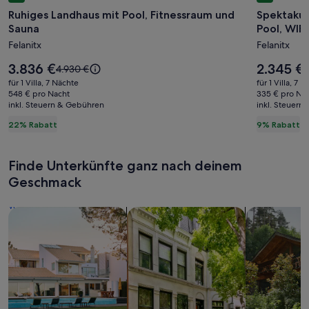
für
für
Ruhiges Landhaus mit Pool, Fitnessraum und
Spektakul
Ruhiges
Spektak
Sauna
Pool, WIFI
Landhaus
Anwese
Felanitx
Felanitx
mit
von
Pool,
330
Der
Der
3.836 €
2.345 €
Der
D
4.930 €
2
Fitnessraum
Preis
m²,
Preis
alte
a
für 1 Villa, 7 Nächte
für 1 Villa, 7 
beträgt
beträgt
Preis
P
und
548 € pro Nacht
privater
335 € pro Na
3.836 €.
2.345 €.
inkl. Steuern & Gebühren
war
inkl. Steuern
w
Sauna
Pool,
4.930 €,
2
22% Rabatt
9% Rabatt
WIFI
siehe
s
gratu
weitere
w
Informationen
I
Finde Unterkünfte ganz nach deinem
zum
Geschmack
Standardpreis.
S
Suche nach Ferienhäusern
Suche nach Ferienwohnungen oder 
Suche nach 