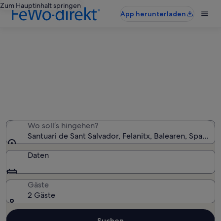
Zum Hauptinhalt springen
App herunterladen
Ferienunterkünfte nahe Santuari
de Sant Salvador
Wir haben 4.705 Ferienunterkünfte gefunden. Bitte gib
deinen Reisezeitraum an, um die Verfügbarkeit zu
prüfen.
Wo soll’s hingehen?
Santuari de Sant Salvador, Felanitx, Balearen, Spanien
Daten
Gäste
2 Gäste
Suchen