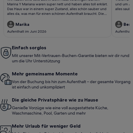
bewertungen)
bewe
Marina Y Mariana waren super nett und haben alles toll erklärt.
und um Aus
Das Haus war in einem super Zustand, alles schön sauber und
alles saub
alles da, was man für einen schönen Aufenthalt braucht. Die
Nähe zu Sineu ist super, in dem kleinen Städtchen ist alles
vorhanden was man braucht und der riesige Markt am
Marika
Benj
Mittwoch ist auf jeden Fall einen Ausflug wert. Der nächste
Aufenthalt im Juni 2026
Aufenthalt
große Supermarkt ist ca. 15 Minuten mit dem Auto entfernt.
Nur zu Fuß ist es etwas schwierig, da man nur entlang der
Straße laufen kann, es ist möglich, aber nicht ganz so
angenehm. Wir haben auf jeden Fall einen tollen Urlaub in
Einfach sorglos
der Finka verbracht mit vielen schönen Stunden in dem tollen
Mit unserer Mit-Vertrauen-Buchen-Garantie bieten wir dir rund
Pool und auf der schönen Terrasse. Es war als würde man nach
um die Uhr Unterstützung
Hause kommen. Vielen Dank für den schönen Urlaub.
Mehr gemeinsame Momente
Von der Buchung bis hin zum Aufenthalt – der gesamte Vorgang
ist einfach und unkompliziert
Die gleiche Privatsphäre wie zu Hause
Genieße Vorzüge wie eine voll ausgestattete Küche,
Waschmaschine, Pool, Garten und mehr
Mehr Urlaub für weniger Geld