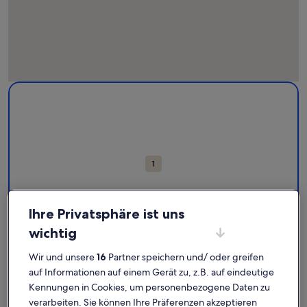
Karte
Weitere Informationen zu Santuari de Sant Salvador. Wird i
mit
Attraktionen
1
Ihre Privatsphäre ist uns
wichtig
Wir und unsere
16
Partner speichern und/ oder greifen
Santuari de Sant Salvador
auf Informationen auf einem Gerät zu, z.B. auf eindeutige
Santuari de Sant Salvador: Finde
Kennungen in Cookies, um personenbezogene Daten zu
verarbeiten. Sie können Ihre Präferenzen akzeptieren