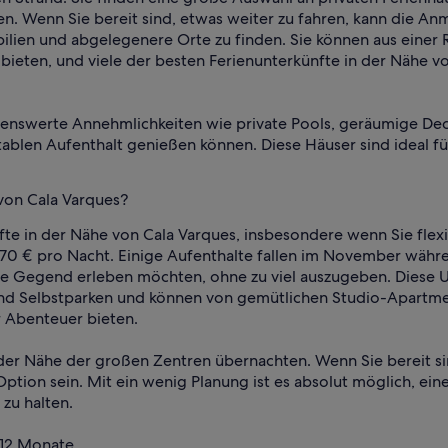
n. Wenn Sie bereit sind, etwas weiter zu fahren, kann die A
lien und abgelegenere Orte zu finden. Sie können aus einer 
eten, und viele der besten Ferienunterkünfte in der Nähe vo
enswerte Annehmlichkeiten wie private Pools, geräumige Deck
tablen Aufenthalt genießen können. Diese Häuser sind ideal f
 von Cala Varques?
te in der Nähe von Cala Varques, insbesondere wenn Sie flexi
 70 € pro Nacht. Einige Aufenthalte fallen im November währ
die Gegend erleben möchten, ohne zu viel auszugeben. Diese U
und Selbstparken und können von gemütlichen Studio-Apartme
r Abenteuer bieten.
 der Nähe der großen Zentren übernachten. Wenn Sie bereit si
tion sein. Mit ein wenig Planung ist es absolut möglich, ein
zu halten.
 12 Monate.