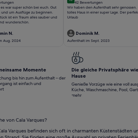
10 von 10
ertungen
42 Bewertungen
(42
 es war super schön bei euch. Gut
Wir haben den Aufenthalt sehr genossen. 
tungen)
bewertungen)
 und um Ausflüge zu beginnen.
tolles Haus in einer super Lage. Der perfe
ück ist ein Traum alles sauber und
Urlaub
und wunderschön.
min N.
Dominik M.
im Aug. 2024
Aufenthalt im Sept. 2023
meinsame Momente
Die gleiche Privatsphäre wi
Hause
hung bis hin zum Aufenthalt – der
rgang ist einfach und
Genieße Vorzüge wie eine voll aus
rt
Küche, Waschmaschine, Pool, Gar
mehr
ähe von Cala Varques?
Cala Varques befinden sich oft in charmanten Küstenstädten u
trand. Sie finden eine große Auswahl an privaten Ferienhäus