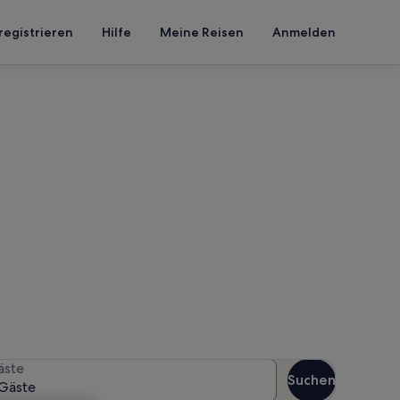
registrieren
Hilfe
Meine Reisen
Anmelden
ques
en Reisezeitraum an, um die
äste
Suchen
Gäste