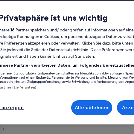
Kalender
 Privatsphäre ist uns wichtig
Derzeit
August 2026
werden
nsere
16
Partner speichern und/ oder greifen auf Informationen auf ein
die
eindeutige Kennungen in Cookies, um personenbezogene Daten zu verarb
Monate
Montag
Dienstag
Mittwoch
Donnerstag
Freitag
Samstag
Sonntag
Montag
Die
Mo
Di
Mi
Do
Fr
Sa
So
Mo
Di
e Präferenzen akzeptieren oder verwalten. Klicken Sie dazu bitte unten
August
ie jederzeit die Seite der Datenschutzrichtlinie. Diese Präferenzen we
2026
ignalisiert und haben keinen Einfluss auf Surfdaten.
und
1
1
2
2
Manacor
Ferienunterkünfte nahe Cala Varques
September
unsere Partner verarbeiten Daten, um Folgendes bereitzustelle
2026
enauer Standortdaten. Endgeräteeigenschaften zur Identifikation aktiv abfragen. Spei
3
4
5
6
7
8
7
8
9
9
erkünften nahe Cala Varques, die die ideale Ausgangsbasis für deine Ausf
angezeigt.
Informationen auf einem Endgerät. Personalisierte Werbung und Inhalte, Messung von We
 du die Ausstattung, die du für einen gelungenen Urlaub mit deinen Li
ance von Inhalten, Zielgruppenforschung sowie Entwicklung und Verbesserung von Ange
est bestimmt genau die Art von Unterkunft, die all deine Bedürfnisse erfül
Partner (Lieferanten)
10
11
12
13
14
15
14
15
1
16
 barrierarme Optionen verfügen oder geeignet für Nichtraucher sind.
17
18
19
20
21
22
21
22
2
23
 anzeigen
Alle ablehnen
Akze
henrabatten – Cala Varques
24
25
26
27
28
29
28
29
3
30
31
 WIFI gratu
rie
schnittenes Haus für 6 Personen auf EINER Ebene keine Trepp
Bildergalerie
DM: Direkt am Strand, Terrasse, Meer