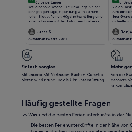
10 von 10
10 von 10
65 Bewertungen
81 Bew
(65
(81
War eine tolle Woche. Die Finka liegt in einer
Vielen Dank
bewertungen)
bewer
einzigartigen Lage, super ruhig & mit einem
zum erholen
tollen Blick auf einen Hügel mitsamt Burgruine.
Euer Grundst
Innen ist es wie auf den Fotos beschrieben -
ordentlich 
gut ausgestattet und durchaus geräumig. Das
absolute Highlight ist allerdings die große,
Jutta S.
Benja
teilweise überdachte Terasse mit ihrem
Aufenthalt im Okt. 2024
Aufenthalt 
unglaublichen Ausblick und der tolle
Aussenbereich mitsamt Pool.
Einfach sorglos
Mehr ge
Mit unserer Mit-Vertrauen-Buchen-Garantie
Von der Buc
bieten wir dir rund um die Uhr Unterstützung
gesamte Vo
unkomplizie
Häufig gestellte Fragen
Was sind die besten Ferienunterkünfte in der N
Die besten Ferienunterkünfte in der Nähe von 
bieten einfachen Zugang zum atemberaubenden S