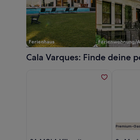
Ferienhaus
Ferienwohnung/
Cala Varques: Finde deine 
Weitere Informationen zu SA MOLA Villa mit Pool 
Weitere Info
Premium-Ga
Foto von SA MOLA Villa mit Pool und Whirlpool mi
Foto von Sa 