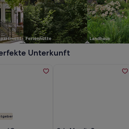
Apartment
Ferienhütte
Landhaus
perfekte Unterkunft
und Whirlpool mit Blick aufs Meer und die Berge. Internet, 
rmationen zu Sa Maniga 6G, Luxus FeWo, gigantischer Meerbli
Weitere Informationen zu Cala Mendi
stgeber
t Blick aufs Meer und die Berge. Internet
Maniga 6G, Luxus FeWo, gigantischer Meerblick, 6. Etg. 2 Sch
Foto von Cala Mendia Beach House 1 