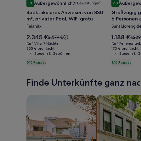
Außergewöhnlich
Außergew
10
(5 Bewertungen)
9,8
für
für
10 von 10, Außergewöhnlich, (5 Bewertungen)
9,8 von 10, A
Spektakuläres Anwesen von 330
Großzügig g
Spektakuläres
Großzügi
m², privater Pool, WIFI gratu
6 Personen 
Anwesen
geschnitt
Treppen !!
Felanitx
Sant Llorenç d
von
Haus
330
für
Der
Der
2.345 €
1.188 €
Der
Der
2.579 €
1.289
m²,
Preis
6
Preis
alte
alte
für 1 Villa, 7 Nächte
für 1 Ferienunter
beträgt
beträgt
Preis
Preis
privater
335 € pro Nacht
Personen
170 € pro Nacht
2.345 €.
1.188 €.
inkl. Steuern & Gebühren
war
inkl. Steuern & 
war
Pool,
auf
2.579 €,
1.289
9% Rabatt
8% Rabatt
WIFI
EINER
siehe
siehe
gratu
Ebene
weitere
weite
Informationen
Infor
keine
Finde Unterkünfte ganz n
zum
zum
Treppen
Standardpreis.
Stand
!!
Suche nach Ferienhäusern
Suche nach Ferien