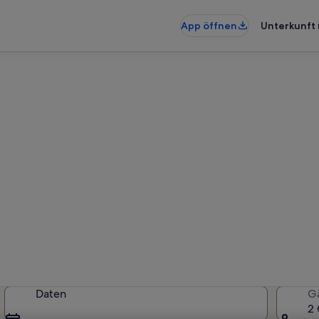
App öffnen
Unterkunft 
ienunterkünfte nahe Cala Var
rkünfte gefunden. Bitte gib dein
Verfügbarkeit zu prüfen.
Daten
G
2 