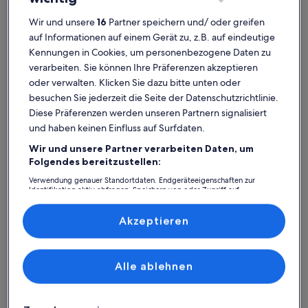
Wir und unsere
16
Partner speichern und/ oder greifen
auf Informationen auf einem Gerät zu, z.B. auf eindeutige
Kennungen in Cookies, um personenbezogene Daten zu
verarbeiten. Sie können Ihre Präferenzen akzeptieren
oder verwalten. Klicken Sie dazu bitte unten oder
besuchen Sie jederzeit die Seite der Datenschutzrichtlinie.
Diese Präferenzen werden unseren Partnern signalisiert
und haben keinen Einfluss auf Surfdaten.
Wir und unsere Partner verarbeiten Daten, um
Premium-Gastgeber
Folgendes bereitzustellen:
Weitere Infos zu FKK-Finca Mallorca, kl.Ferienhäuschen u. A
Weitere I
Verwendung genauer Standortdaten. Endgeräteeigenschaften zur
Urlaub
Ferien
Identifikation aktiv abfragen. Speichern von oder Zugriff auf
außergewöhnlich
auße
Außergewöhnlich
Auße
Informationen auf einem Endgerät. Personalisierte Werbung und
10
10
10 von 10
10 von 1
Inhalte, Messung von Werbeleistung und der Performance von Inhalten,
81 Bewertungen
1 Bew
(81
(1
Zielgruppenforschung sowie Entwicklung und Verbesserung von
Akzeptieren
Vielen Dank es war super schön bei euch. Gut zum erholen
Wir haben
Angeboten.
bewertungen)
bewe
und um Ausflüge zu beginnen. Euer Grundstück ist ein Traum
verbracht.
Liste der Partner (Lieferanten)
alles sauber und ordentlich und wunderschön.
hatte alles
Alle ablehnen
Benjamin N.
Pierr
Aufenthalt im Aug. 2024
Aufenthalt