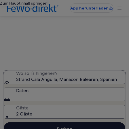
Zum Hauptinhalt springen
App herunterladen
Ferienunterkünfte nahe Strand
Cala Anguila
Wir haben 1.397 Ferienunterkünfte gefunden. Bitte gib
deinen Reisezeitraum an, um die Verfügbarkeit zu
prüfen.
Wo soll’s hingehen?
Strand Cala Anguila, Manacor, Balearen, Spanien
Daten
Gäste
2 Gäste
Suchen