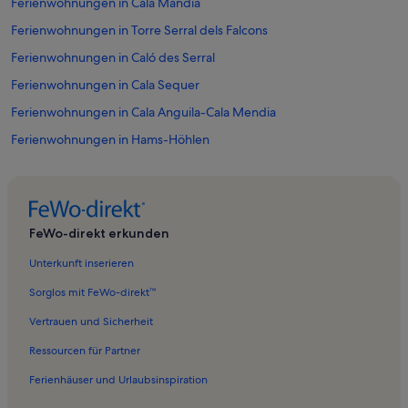
Ferienwohnungen in Cala Mandia
Ferienwohnungen in Torre Serral dels Falcons
Ferienwohnungen in Caló des Serral
Ferienwohnungen in Cala Sequer
Ferienwohnungen in Cala Anguila-Cala Mendia
Ferienwohnungen in Hams-Höhlen
Ferienwohnungen in Mallorca
Ferienwohnungen in sa Ferradura
Ferienwohnungen in Cala Magraner
FeWo-direkt erkunden
Ferienwohnungen in Cala Virgili
Unterkunft inserieren
Ferienwohnungen in Cala Petita
Sorglos mit FeWo-direkt™
Ferienwohnungen in Cala Pilota
Vertrauen und Sicherheit
Ferienwohnungen in Iglesia de la Mare de Déu del Carme
Ressourcen für Partner
Ferienwohnungen in Cala Mendia
Ferienhäuser und Urlaubsinspiration
Ferienwohnungen in Cala Enganapastor