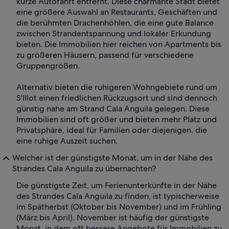
kurze Autofahrt entfernt. Diese charmante Stadt bietet
eine größere Auswahl an Restaurants, Geschäften und
die berühmten Drachenhöhlen, die eine gute Balance
zwischen Strandentspannung und lokaler Erkundung
bieten. Die Immobilien hier reichen von Apartments bis
zu größeren Häusern, passend für verschiedene
Gruppengrößen.
Alternativ bieten die ruhigeren Wohngebiete rund um
S'Illot einen friedlichen Rückzugsort und sind dennoch
günstig nahe am Strand Cala Anguila gelegen. Diese
Immobilien sind oft größer und bieten mehr Platz und
Privatsphäre, ideal für Familien oder diejenigen, die
eine ruhige Auszeit suchen.
Welcher ist der günstigste Monat, um in der Nähe des
Strandes Cala Anguila zu übernachten?
Die günstigste Zeit, um Ferienunterkünfte in der Nähe
des Strandes Cala Anguila zu finden, ist typischerweise
im Spätherbst (Oktober bis November) und im Frühling
(März bis April). November ist häufig der günstigste
Monat, in dem oft bessere Angebote für Immobilien zu