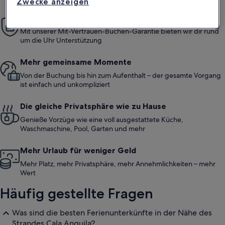
Zwecke anzeigen
Einfach sorglos
Mit unserer Mit-Vertrauen-Buchen-Garantie bieten wir dir rund
um die Uhr Unterstützung
Mehr gemeinsame Momente
Von der Buchung bis hin zum Aufenthalt – der gesamte Vorgang
ist einfach und unkompliziert
Die gleiche Privatsphäre wie zu Hause
Genieße Vorzüge wie eine voll ausgestattete Küche,
Waschmaschine, Pool, Garten und mehr
Mehr Urlaub für weniger Geld
Mehr Platz, mehr Privatsphäre, mehr Annehmlichkeiten – mehr
Wert
Häufig gestellte Fragen
Was sind die besten Ferienunterkünfte in der Nähe des
Strandes Cala Anguila?