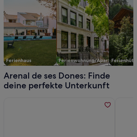
Ferienhaus
Ferienwohnung/Apartment
Ferienhütt
Arenal de ses Dones: Finde
deine perfekte Unterkunft
Weitere Infos zu Villa am Meer mit privatem Pool, atembe
Weitere In