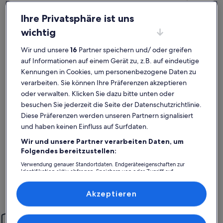
Ihre Privatsphäre ist uns
wichtig
Wir und unsere
16
Partner speichern und/ oder greifen
auf Informationen auf einem Gerät zu, z.B. auf eindeutige
Kennungen in Cookies, um personenbezogene Daten zu
verarbeiten. Sie können Ihre Präferenzen akzeptieren
Premium-G
oder verwalten. Klicken Sie dazu bitte unten oder
Weitere Infos zu IM Zentrum. Unvergleichliche!!! Im Histori
Weitere In
besuchen Sie jederzeit die Seite der Datenschutzrichtlinie.
Individuell und besonders
Traumh
Diese Präferenzen werden unseren Partnern signalisiert
außergewöhnlich
auße
Außergewöhnlich
Auße
10
10
10 von 10
10 von 1
49 Bewertungen
65 Be
und haben keinen Einfluss auf Surfdaten.
(49
(65
Zum zweiten Mal in dieser besonderen und individuellen
War eine to
bewertungen)
bewe
Wir und unsere Partner verarbeiten Daten, um
Wohnung. Liebevoll mit schönen Details eingerichtet und
Lage, super
mittendrin in Santanyí. Immer wieder gerne.
mitsamt Bu
Folgendes bereitzustellen:
- gut ausgest
Verwendung genauer Standortdaten. Endgeräteeigenschaften zur
Highlight i
Identifikation aktiv abfragen. Speichern von oder Zugriff auf
Terasse mi
Sönke B.
Jutt
Informationen auf einem Endgerät. Personalisierte Werbung und
Aussenbere
Inhalte, Messung von Werbeleistung und der Performance von Inhalten,
Aufenthalt im Juli 2025
Aufenthalt
Zielgruppenforschung sowie Entwicklung und Verbesserung von
Akzeptieren
Angeboten.
Liste der Partner (Lieferanten)
Einfach sorglos