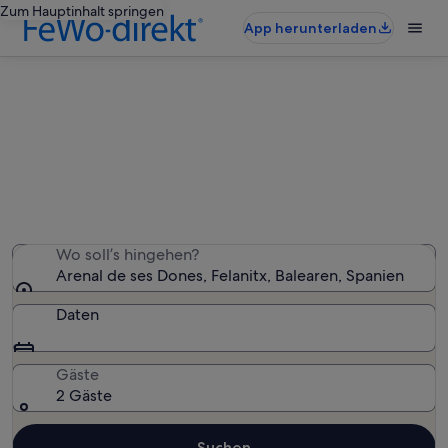
Zum Hauptinhalt springen
App herunterladen
Ferienunterkünfte nahe Arenal de
ses Dones
Wir haben 1.739 Ferienunterkünfte gefunden. Bitte gib
deinen Reisezeitraum an, um die Verfügbarkeit zu
prüfen.
Wo soll’s hingehen?
Arenal de ses Dones, Felanitx, Balearen, Spanien
Daten
Gäste
2 Gäste
Suchen