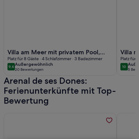
Weitere Infos zu Villa am Meer mit privatem Pool, atembe
Weitere In
Villa am Meer mit privatem Pool,
Villa 
atemberaubendem Meerblick
Platz für 8 Gäste · 4 Schlafzimmer · 3 Badezimmer
D' Or
Platz für
außergewöhnlich
auße
Außergewöhnlich
Auße
9,4
10
9,4 von 10
10 von 1
20 Bewertungen
5 Bew
(20
(5
Arenal de ses Dones:
bewertungen)
bewe
Ferienunterkünfte mit Top-
Bewertung
Weitere Infos zu IM Zentrum. Unvergleichliche!!! Im Histori
Weitere In