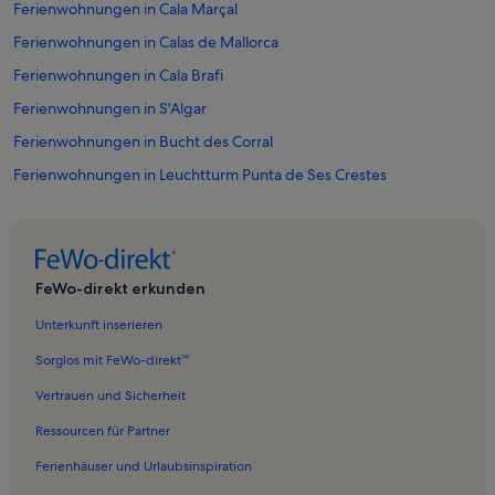
Ferienwohnungen in Cala Marçal
Ferienwohnungen in Calas de Mallorca
Ferienwohnungen in Cala Brafi
Ferienwohnungen in S'Algar
Ferienwohnungen in Bucht des Corral
Ferienwohnungen in Leuchtturm Punta de Ses Crestes
Ferienwohnungen in Portocolom
Ferienwohnungen in Calonge
Ferienwohnungen in Bucht von Palma
FeWo-direkt erkunden
Ferienwohnungen in Cala Gran
Unterkunft inserieren
Ferienwohnungen in Vall d'Or Golf
Sorglos mit FeWo-direkt™
Ferienwohnungen in Cala Sa Nau
Vertrauen und Sicherheit
Ferienwohnungen in Cala Serena
Ressourcen für Partner
Ferienwohnungen in Punta de Sa Galera
Ferienhäuser und Urlaubsinspiration
Ferienwohnungen in Bucht der Frauen