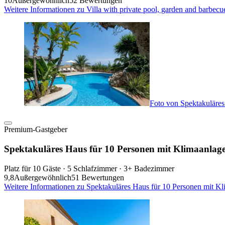
10
Außergewöhnlich
52 Bewertungen
Weitere Informationen zu Villa with private pool, garden and barbec
Foto von Spektakuläres
Premium-Gastgeber
Spektakuläres Haus für 10 Personen mit Klimaanlage
Platz für 10 Gäste · 5 Schlafzimmer · 3+ Badezimmer
9,8
Außergewöhnlich
51 Bewertungen
Weitere Informationen zu Spektakuläres Haus für 10 Personen mit Kl