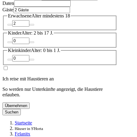
Daten
Gäste
Erwachsene
Alter mindestens 18
Kinder
Alter: 2 bis 17 J.
Kleinkinder
Alter: 0 bis 1 J.
Ich reise mit Haustieren an
So werden nur Unterkünfte angezeigt, die Haustiere
erlauben.
Übernehmen
Suchen
Startseite
Häuser in S'Horta
Felanitx