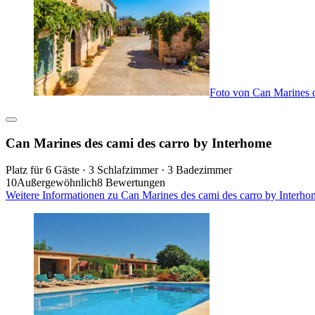
Foto von Can Marines d
Can Marines des cami des carro by Interhome
Platz für 6 Gäste · 3 Schlafzimmer · 3 Badezimmer
10
Außergewöhnlich
8 Bewertungen
Weitere Informationen zu Can Marines des cami des carro by Interho