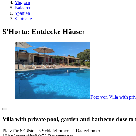
Migjorn
Balearen
Spanien
Startseite
S'Horta: Entdecke Häuser
Foto von Villa with pri
Villa with private pool, garden and barbecue close to
Platz für 6 Gäste · 3 Schlafzimmer · 2 Badezimmer