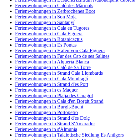
Ferienwohnungen in Caló des Màrmols
Ferienwohnungen in Zerbrochenes Boot
Ferienwohnungen in Son Moja
Ferienwohnungen in Santanyí
Ferienwohnungen in Cala en Tugores
Ferienwohnungen in Cala Figuera
Ferienwohnungen in Botanicactus
Ferienwohnungen in Es Pontas
Ferienwohnungen in Hafen von Cala Figuera
Ferienwohnungen in Far des Cap de ses Salines
Ferienwohnungen in Alquería Blanca
Ferienwohnungen in Caló de Sa Torre
Ferienwohnungen in Strand Cala Llombards
Ferienwohnungen in Cala Mondragó
Ferienwohnungen in Strand d'es Port
Ferienwohnungen in es Maquer
Ferienwohnungen in Platja des Caragol
Ferienwohnungen in Cala d'en Borgit Strand
Ferienwohnungen in Burgit-Bucht
Ferienwohnungen in Portopetro
Ferienwohnungen in Strand d'es Dolç
Ferienwohnungen in Strand S'Amarador
Ferienwohnungen in s'Almunia
Ferienwohnungen in Talaiotische Siedlung Es Antigors