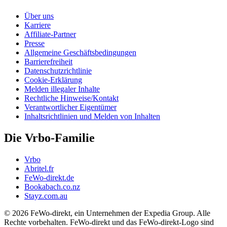
Über uns
Karriere
Affiliate-Partner
Presse
Allgemeine Geschäftsbedingungen
Barrierefreiheit
Datenschutzrichtlinie
Cookie-Erklärung
Melden illegaler Inhalte
Rechtliche Hinweise/Kontakt
Verantwortlicher Eigentümer
Inhaltsrichtlinien und Melden von Inhalten
Die Vrbo-Familie
Vrbo
Abritel.fr
FeWo-direkt.de
Bookabach.co.nz
Stayz.com.au
© 2026 FeWo-direkt, ein Unternehmen der Expedia Group. Alle
Rechte vorbehalten. FeWo-direkt und das FeWo-direkt-Logo sind