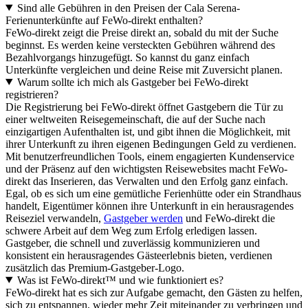
Sind alle Gebühren in den Preisen der Cala Serena-
Ferienunterkünfte auf FeWo-direkt enthalten?
FeWo-direkt zeigt die Preise direkt an, sobald du mit der Suche
beginnst. Es werden keine versteckten Gebühren während des
Bezahlvorgangs hinzugefügt. So kannst du ganz einfach
Unterkünfte vergleichen und deine Reise mit Zuversicht planen.
Warum sollte ich mich als Gastgeber bei FeWo-direkt
registrieren?
Die Registrierung bei FeWo-direkt öffnet Gastgebern die Tür zu
einer weltweiten Reisegemeinschaft, die auf der Suche nach
einzigartigen Aufenthalten ist, und gibt ihnen die Möglichkeit, mit
ihrer Unterkunft zu ihren eigenen Bedingungen Geld zu verdienen.
Mit benutzerfreundlichen Tools, einem engagierten Kundenservice
und der Präsenz auf den wichtigsten Reisewebsites macht FeWo-
direkt das Inserieren, das Verwalten und den Erfolg ganz einfach.
Egal, ob es sich um eine gemütliche Ferienhütte oder ein Strandhaus
handelt, Eigentümer können ihre Unterkunft in ein herausragendes
Reiseziel verwandeln,
Gastgeber werden
und FeWo-direkt die
schwere Arbeit auf dem Weg zum Erfolg erledigen lassen.
Gastgeber, die schnell und zuverlässig kommunizieren und
konsistent ein herausragendes Gästeerlebnis bieten, verdienen
zusätzlich das Premium-Gastgeber-Logo.
Was ist FeWo-direkt™ und wie funktioniert es?
FeWo-direkt hat es sich zur Aufgabe gemacht, den Gästen zu helfen,
sich zu entspannen, wieder mehr Zeit miteinander zu verbringen und