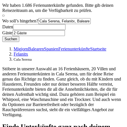
Wir haben 1.686 Ferienunterkünfte gefunden. Bitte gib deinen
Reisezeitraum an, um die Verfügbarkeit zu prüfen.
Wo soll’s hingehen?
Daten
Gäste
Suchen
Migjorn
Balearen
Spanien
Ferienunterkünfte
Startseite
Felanitx
Cala Serena
Stöbere in unserer Auswahl an 16 Ferienhäusern, 20 Villen und
anderen Ferienunterkünten in Cala Serena, um für deine Reise
genau das Richtige zu finden. Ganz gleich, ob du mit Kindern und
Haustieren, Freunden oder nur deiner besseren Hälfte verreist,
Ferienunterkünfte bieten dir all die Annehmlichkeiten, die dir für
deinen Aufenthalt wichtig sind. Dazu gehören zum Beispiel ein
Whirpool, eine Waschmaschine und ein Trockner. Und auch wenn
du Optionen zur Barrierefreiheit oder bezüglich der
Rauchpräferenzen suchst, steht dir ein vielfältiges Angebot zur
Verfügung.
Finde Unterkünfte ganz nach deinem