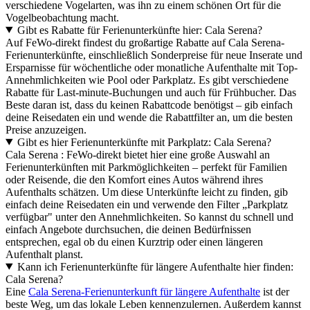
verschiedene Vogelarten, was ihn zu einem schönen Ort für die
Vogelbeobachtung macht.
Gibt es Rabatte für Ferienunterkünfte hier: Cala Serena?
Auf FeWo-direkt findest du großartige Rabatte auf Cala Serena-
Ferienunterkünfte, einschließlich Sonderpreise für neue Inserate und
Ersparnisse für wöchentliche oder monatliche Aufenthalte mit Top-
Annehmlichkeiten wie Pool oder Parkplatz. Es gibt verschiedene
Rabatte für Last-minute-Buchungen und auch für Frühbucher. Das
Beste daran ist, dass du keinen Rabattcode benötigst – gib einfach
deine Reisedaten ein und wende die Rabattfilter an, um die besten
Preise anzuzeigen.
Gibt es hier Ferienunterkünfte mit Parkplatz: Cala Serena?
Cala Serena : FeWo-direkt bietet hier eine große Auswahl an
Ferienunterkünften mit Parkmöglichkeiten – perfekt für Familien
oder Reisende, die den Komfort eines Autos während ihres
Aufenthalts schätzen. Um diese Unterkünfte leicht zu finden, gib
einfach deine Reisedaten ein und verwende den Filter „Parkplatz
verfügbar" unter den Annehmlichkeiten. So kannst du schnell und
einfach Angebote durchsuchen, die deinen Bedürfnissen
entsprechen, egal ob du einen Kurztrip oder einen längeren
Aufenthalt planst.
Kann ich Ferienunterkünfte für längere Aufenthalte hier finden:
Cala Serena?
Eine
Cala Serena-Ferienunterkunft für längere Aufenthalte
ist der
beste Weg, um das lokale Leben kennenzulernen. Außerdem kannst