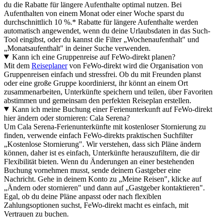
du die Rabatte für längere Aufenthalte optimal nutzen. Bei
Aufenthalten von einem Monat oder einer Woche sparst du
durchschnittlich 10 %.* Rabatte für längere Aufenthalte werden
automatisch angewendet, wenn du deine Urlaubsdaten in das Such-
Tool eingibst, oder du kannst die Filter „Wochenaufenthalt" und
„Monatsaufenthalt" in deiner Suche verwenden.
Kann ich eine Gruppenreise auf FeWo-direkt planen?
Mit dem
Reiseplaner
von FeWo-direkt wird die Organisation von
Gruppenreisen einfach und stressfrei. Ob du mit Freunden planst
oder eine große Gruppe koordinierst, ihr könnt an einem Ort
zusammenarbeiten, Unterkünfte speichern und teilen, über Favoriten
abstimmen und gemeinsam den perfekten Reiseplan erstellen.
Kann ich meine Buchung einer Ferienunterkunft auf FeWo-direkt
hier ändern oder stornieren: Cala Serena?
Um Cala Serena-Ferienunterkünfte mit kostenloser Stornierung zu
finden, verwende einfach FeWo-direkts praktischen Suchfilter
„Kostenlose Stornierung". Wir verstehen, dass sich Pläne ändern
können, daher ist es einfach, Unterkünfte herauszufiltern, die dir
Flexibilität bieten. Wenn du Änderungen an einer bestehenden
Buchung vornehmen musst, sende deinem Gastgeber eine
Nachricht. Gehe in deinem Konto zu „Meine Reisen", klicke auf
„Ändern oder stornieren" und dann auf „Gastgeber kontaktieren".
Egal, ob du deine Pläne anpasst oder nach flexiblen
Zahlungsoptionen suchst, FeWo-direkt macht es einfach, mit
Vertrauen zu buchen.