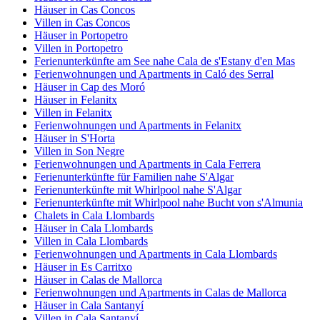
Häuser in Cas Concos
Villen in Cas Concos
Häuser in Portopetro
Villen in Portopetro
Ferienunterkünfte am See nahe Cala de s'Estany d'en Mas
Ferienwohnungen und Apartments in Caló des Serral
Häuser in Cap des Moró
Häuser in Felanitx
Villen in Felanitx
Ferienwohnungen und Apartments in Felanitx
Häuser in S'Horta
Villen in Son Negre
Ferienwohnungen und Apartments in Cala Ferrera
Ferienunterkünfte für Familien nahe S'Algar
Ferienunterkünfte mit Whirlpool nahe S'Algar
Ferienunterkünfte mit Whirlpool nahe Bucht von s'Almunia
Chalets in Cala Llombards
Häuser in Cala Llombards
Villen in Cala Llombards
Ferienwohnungen und Apartments in Cala Llombards
Häuser in Es Carritxo
Häuser in Calas de Mallorca
Ferienwohnungen und Apartments in Calas de Mallorca
Häuser in Cala Santanyí
Villen in Cala Santanyí