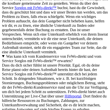
die kostbare gemeinsame Zeit zu genießen. Wenn du über den
Service
Sorglos mit FeWo-direkt™
buchst, hast du die Gewissheit,
dass du geschützt bist und dass wir unser Bestes tun werden, um das
Problem zu lösen, falls etwas schiefgeht. Wenn ein wichtiges
Problem auftaucht, das dein Gastgeber nicht beheben kann, helfen
wir dir, es zu lösen, eine ähnliche Unterkunft zu finden oder
gegebenenfalls deine Buchung zu erstatten. Das ist unser
Versprechen. Wenn sich eine Unterkunft erheblich von ihrem Inserat
unterscheidet, vermitteln wir dir eine neue Unterkunft, die deinen
Bedürfnissen entspricht, oder wenn ein Gastgeber vor deinem
Aufenthalt storniert, steht dir ein engagiertes Team zur Seite, das dir
eine ähnliche Unterkunft vermittelt.
Was kann ich vom Kundenservice von FeWo-direkt und vom
Service Sorglos mit FeWo-direkt™ erwarten?
Dass du dich sicher fühlst ist unsere Priorität. Egal, ob du deine
Reise planst oder deinen Aufenthalt bereits hinter dir hast, der
Service Sorglos mit FeWo-direkt™ unterstützt dich bei jedem
Schritt. In dringenden Situationen, wie z. B. bei kurzfristigen
Stornierungen, Buchungsproblemen oder möglichem Betrug, steht
dir der FeWo-direkt-Kundenservice rund um die Uhr zur Verfügung,
um dich bei jedem Schritt zu unterstützen. FeWo-direkt bietet auch
Unterstützung per Live-Chat über unser
Hilfeportal
. Dort findest du
hilfreiche Ressourcen zu Buchungen, Zahlungen, zur
Unterkunftsverwaltung und Sicherheit, die es dir leicht machen,
sofortige Antworten auf viele häufige Fragen zu erhalten.