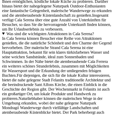
Ihnen ermöglichen, köstliche lokale Küche zu probieren. Darüber
hinaus bietet der nahegelegene Naturpark Outdoor-Enthusiasten
eine fantastische Gelegenheit, malerische Wanderwege zu erkunden
und die atemberaubende Küstenlandschaft zu genießen.Insgesamt
verfügt Cala Serena über eine gute Anzahl von Unterkünften für
Besucher, so dass Sie die hervorragende Unterkunft finden können,
um Ihr Urlaubserlebnis zu verbessern.
Was sind die wichtigsten Attraktionen in Cala Serena?
In Cala Serena können Besucher eine Reihe von Attraktionen
genießen, die die natürliche Schönheit und den Charme der Gegend
hervorheben. Der malerische Strand Cala Serena ist eine
Hauptattraktion, bekannt für sein klares türkisfarbenes Wasser und
seine weichen Sandstrände, ideal zum Sonnenbaden und
Schwimmen. In der Nähe bietet die atemberaubende Cala Ferrera
ein weiteres schönes Stranderlebnis, zusammen mit Möglichkeiten
für Wassersport und die Erkundung der umliegenden felsigen
Buchten.Für diejenigen, die sich für die lokale Kultur interessieren,
bietet die nahe gelegene Stadt Felanitx traditionelle Architektur und
die beeindruckende Sant Alfons Kirche, die einen Einblick in die
Geschichte der Region gibt. Der Wochenmarkt in Felanitx ist auch
ein großartiger Ort, um lokale Produkte und Handwerk zu
probieren.Naturliebhaber können die malerischen Wege in der
Umgebung erkunden, wobei der nahe gelegene Naturpark
Mondragó Wanderwege durch vielfältige Landschaften und
atemberaubende Küstenblicke bietet. Der Park beherbergt auch