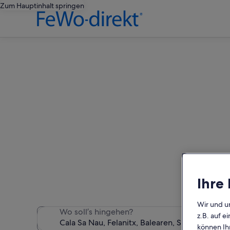
Zum Hauptinhalt springen
Finde Feri
Wir haben 699 Ferienunter
Ihre
Wir und u
Wo soll’s hingehen?
z.B. auf 
können Ihr