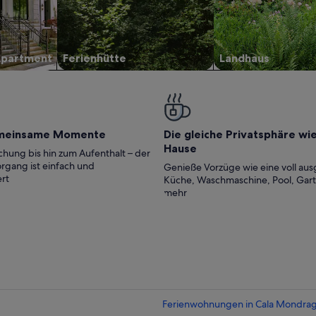
Apartment
Ferienhütte
Landhaus
meinsame Momente
Die gleiche Privatsphäre wi
Hause
hung bis hin zum Aufenthalt – der
rgang ist einfach und
Genieße Vorzüge wie eine voll aus
rt
Küche, Waschmaschine, Pool, Gar
mehr
Ferienwohnungen in Cala Mondra