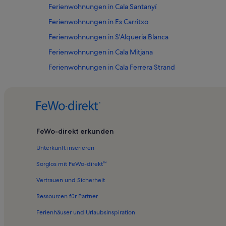
Ferienwohnungen in Cala Santanyí
Ferienwohnungen in Es Carritxo
Ferienwohnungen in S'Alqueria Blanca
Ferienwohnungen in Cala Mitjana
Ferienwohnungen in Cala Ferrera Strand
Ferienwohnungen in Arenal de ses Dones
Ferienwohnungen in Punta de Sa Galera
Ferienwohnungen in Mallorca
Ferienwohnungen in Strand S'Amarador
FeWo-direkt erkunden
Ferienwohnungen in Cala d'Or
Unterkunft inserieren
Ferienwohnungen in Cala Estreta
Sorglos mit FeWo-direkt™
Ferienwohnungen in S'Horta
Vertrauen und Sicherheit
Ferienwohnungen in Naturpark Mondragó
Ressourcen für Partner
Ferienwohnungen in Cala Brafi
Ferienhäuser und Urlaubsinspiration
Ferienwohnungen in Beach Cala Murada