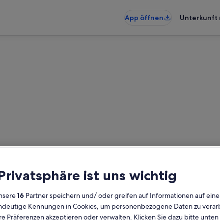
App öffnen
Unterkunft 
enunterkünfte am Meer nahe 
künfte am Meer gefunden – gib de
 Privatsphäre ist uns wichtig
die Verfügbarkeit zu prüfen
nsere
16
Partner speichern und/ oder greifen auf Informationen auf ein
Daten
G
eindeutige Kennungen in Cookies, um personenbezogene Daten zu verarb
2 
e Präferenzen akzeptieren oder verwalten. Klicken Sie dazu bitte unten