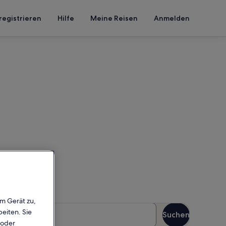
registrieren
Hilfe
Meine Reisen
Anmelden
Cala Sa Nau
inen Reisezeitraum ein, um
em Gerät zu,
äste
eiten. Sie
Suchen
Gäste
 oder