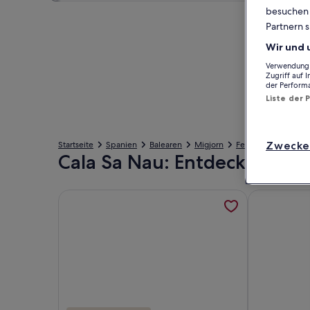
besuchen S
Partnern s
Wir und 
Verwendung g
Zugriff auf 
der Perform
Liste der 
Zwecke
Startseite
Spanien
Balearen
Migjorn
Felanitx
Ferienu
Cala Sa Nau: Entdecke Ferie
Weitere Informationen zu Genießen Sie die Ruhe:
Weitere Inf