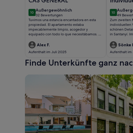
CAS GENERAL
Individu
besonde
außergewöhnlich
außerg
Außergewöhnlich
Außerg
10
10
10 von 10
10 von 10
32 Bewertungen
49 Bewer
(32
(49
Tuvimos una estancia encantadora en esta
Zum zweiten M
bewertungen)
bewert
propiedad. El apartamento estaba
individuellen
impecablemente limpio, acogedor y
schönen Detai
equipado con todo lo que necesitábamos. La
in Santanyí. 
ubicación era perfecta para explorar los
alrededores y la comunicación con el
Alex F.
Sönke 
anfitrión fue excelente. Recomendamos este
Aufenthalt im Juli 2025
Aufenthalt im 
lugar.
Finde Unterkünfte ganz n
Suche nach Ferienhäusern
Suche nach Ferien