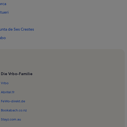
orca
tueri
nta de Ses Crestes
Babo
auen
chschule
Die Vrbo-Familie
Vrbo
diu
Abritel.fr
FeWo-direkt.de
ral
Bookabach.co.nz
s Boot
Stayz.com.au