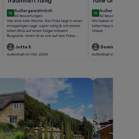
Traumhaft ruhig
Tolle Unterkunft
außergewöhnlich
außergewöhnlich
Außergewöhnlich
Außergewöhnlich
10
10
10 von 10
10 von 10
65 Bewertungen
42 Bewertungen
(65
(42
War eine tolle Woche. Die Finka liegt in einer
Wir haben den Aufenthalt s
bewertungen)
bewertungen)
einzigartigen Lage, super ruhig & mit einem
tolles Haus in einer super L
tollen Blick auf einen Hügel mitsamt
Urlaub
Burgruine. Innen ist es wie auf den Fotos
beschrieben - gut ausgestattet und durchaus
geräumig. Das absolute Highlight ist
Jutta S.
Dominik M.
allerdings die große, teilweise überdachte
Aufenthalt im Okt. 2024
Aufenthalt im Sept. 2023
Terasse mit ihrem unglaublichen Ausblick
und der tolle Aussenbereich mitsamt Pool.
sern
Suche nach Villen
Suche nach Chalets