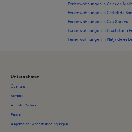
Ferienwohnungen in Calas de Mall
Ferienwohnungen in Castell de San
Ferienwohnungen in Cala Serena
Ferienwohnungen in Leuchtturm Pu
Ferienwohnungen in Platja de es 
Ferienwohnungen in Cala Murada
Ferienwohnungen in Bucht der Fr
Ferienwohnungen in Michaels Tau
Ferienwohnungen in S'Algar
Unternehmen
Ferienwohnungen in Calonge
Über uns
Ferienwohnungen in caló d'en Per
Karriere
Ferienwohnungen in Cala Marçal
Affiliate-Partner
Ferienwohnungen in Bucht des Cor
Presse
Ferienwohnungen in Zerbrochene
Allgemeine Geschäftsbedingungen
Ferienwohnungen in Vall d'Or Golf