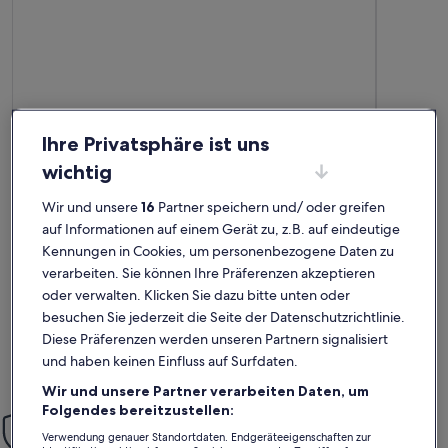
Ihre Privatsphäre ist uns
wichtig
Weitere Infos zu CAS GENERAL - Ferienhaus mit Terrasse in P
Weitere I
CAS GENERAL
Gemütl
Wir und unsere
16
Partner speichern und/ oder greifen
außergewöhnlich
auße
Außergewöhnlich
Gastg
Auße
auf Informationen auf einem Gerät zu, z.B. auf eindeutige
10
10
10 von 10
10 von 1
32 Bewertungen
3 Bew
(32
(3
Kennungen in Cookies, um personenbezogene Daten zu
Tuvimos una estancia encantadora en esta propiedad. El
Patricia un
bewertungen)
bewe
apartamento estaba impecablemente limpio, acogedor y
Informatio
verarbeiten. Sie können Ihre Präferenzen akzeptieren
equipado con todo lo que necesitábamos. La ubicación era
und waren 
oder verwalten. Klicken Sie dazu bitte unten oder
perfecta para explorar los alrededores y la comunicación con
und mit al
besuchen Sie jederzeit die Seite der Datenschutzrichtlinie.
el anfitrión fue excelente. Recomendamos este lugar.
braucht. Es
unserer Ank
Alex F.
Mart
Diese Präferenzen werden unseren Partnern signalisiert
Unterkunft 
und haben keinen Einfluss auf Surfdaten.
Aufenthalt im Juli 2025
Aufenthalt
andere Tour
schön gest
Wir und unsere Partner verarbeiten Daten, um
Strände in
Folgendes bereitzustellen:
Einfach sorglos
haben wir 
Verwendung genauer Standortdaten. Endgeräteeigenschaften zur
Mit unserer Mit-Vertrauen-Buchen-Garantie bieten wir dir rund