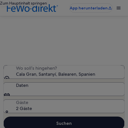
Zum Hauptinhalt springen
App herunterladen
Ferienunterkünfte nahe Cala Gran
Wir haben 1.705 Ferienunterkünfte gefunden. Bitte gib
deinen Reisezeitraum an, um die Verfügbarkeit zu
prüfen.
Wo soll’s hingehen?
Cala Gran, Santanyí, Balearen, Spanien
Daten
Gäste
2 Gäste
Suchen