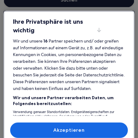
Ihre Privatsphäre ist uns
wichtig
Rheinsberg
Ferienunterkünfte für Familien in Zechlinerhütte
Zechlinerhütte: Finde deine
Wir und unsere
16
Partner speichern und/ oder greifen
perfekte Unterkunft
auf Informationen auf einem Gerät zu, z.B. auf eindeutige
Kennungen in Cookies, um personenbezogene Daten zu
verarbeiten. Sie können Ihre Präferenzen akzeptieren
Weitere Infos zu Ferienhäuser auf Naturgrundstück mit Pri
Weitere I
oder verwalten. Klicken Sie dazu bitte unten oder
besuchen Sie jederzeit die Seite der Datenschutzrichtlinie.
Diese Präferenzen werden unseren Partnern signalisiert
und haben keinen Einfluss auf Surfdaten.
Wir und unsere Partner verarbeiten Daten, um
Folgendes bereitzustellen:
Verwendung genauer Standortdaten. Endgeräteeigenschaften zur
Identifikation aktiv abfragen. Speichern von oder Zugriff auf
Informationen auf einem Endgerät. Personalisierte Werbung und
Inhalte, Messung von Werbeleistung und der Performance von Inhalten,
Zielgruppenforschung sowie Entwicklung und Verbesserung von
Akzeptieren
Angeboten.