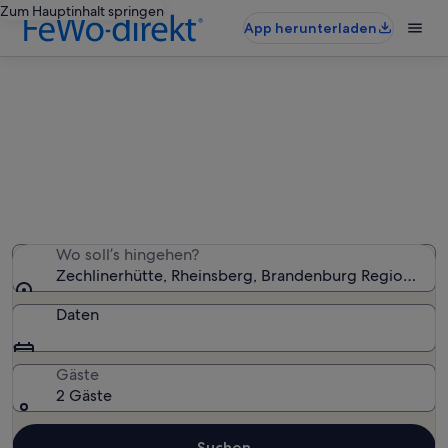
Zum Hauptinhalt springen
App herunterladen
Zechlinerhütte: Ferienunterkünfte
für Familien
Wir haben 1.129 Ferienunterkünfte für Familien
gefunden – gib deinen Reisezeitraum ein, um die
Verfügbarkeit zu prüfen
Wo soll’s hingehen?
Zechlinerhütte, Rheinsberg, Brandenburg Region, De
Daten
Gäste
2 Gäste
Suchen