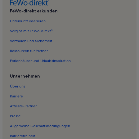
Ferienwohnungen in Gühlen Glienicke
FeWo-direkt erkunden
Ferienwohnungen in Stechlin
Unterkunft inserieren
Ferienwohnungen in Banzendorf
Sorglos mit FeWo-direkt™
Ferienwohnungen in Großzerlang
Vertrauen und Sicherheit
Ferienwohnungen in Obelisk Rheinsberg
Ressourcen für Partner
Ferienwohnungen in Zempow
Ferienhäuser und Urlaubsinspiration
Ferienwohnungen in Rheinsberg
Ferienwohnungen in Schloss Rheinsberg
Unternehmen
Ferienwohnungen in Grünplan
Über uns
Ferienwohnungen in Dannenwalde
Karriere
Ferienwohnungen in Badestelle Kagar Ausbau
Affiliate-Partner
Ferienwohnungen in Gedenkstätte Ravensbrück
Presse
Ferienwohnungen in Burow
Allgemeine Geschäftsbedingungen
Ferienwohnungen in Schlosspark
Barrierefreiheit
Ferienwohnungen in Laufpark Stechlin e.V.