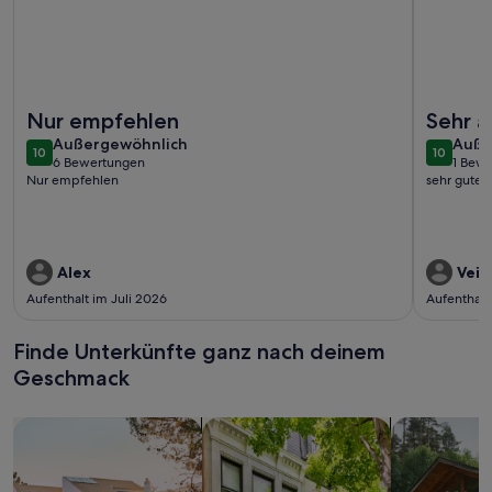
Weitere Infos zu Seeschwalbe 327 - Das skandinavische Fami
Weitere I
Nur empfehlen
Sehr 
außergewöhnlich
auße
Außergewöhnlich
Auße
10
10
10 von 10
10 von 1
6 Bewertungen
1 Bew
(6
(1
Nur empfehlen
sehr gute 
bewertungen)
bewe
Alex
Veik
Aufenthalt im Juli 2026
Aufenthalt
Finde Unterkünfte ganz nach deinem
Geschmack
Suche nach Ferienhäusern
Suche nach Ferienwohnungen oder 
Suche nach 