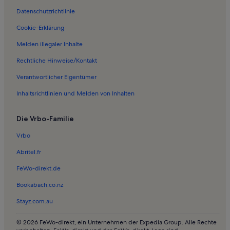
Datenschutzrichtlinie
Ferienwohnungen in Adamswalde
Ferienwohnungen in Badestelle Kleiner Linowsee
Cookie-Erklärung
Ferienwohnungen in Heinrichsfelde
Melden illegaler Inhalte
Ferienwohnungen in Großer Stechlinsee
Rechtliche Hinweise/Kontakt
Ferienwohnungen in Badestelle
Verantwortlicher Eigentümer
Ferienwohnungen in Kagar
Inhaltsrichtlinien und Melden von Inhalten
Ferienwohnungen in Linow
Die Vrbo-Familie
Ferienwohnungen in Rauschendorf
Ferienwohnungen in Stendenitz
Vrbo
Ferienwohnungen in Sewekow
Abritel.fr
Ferienwohnungen in Großwoltersdorf
FeWo-direkt.de
Ferienwohnungen in Laurentiuskirche Rheinsberg
Bookabach.co.nz
Ferienwohnungen in Zechlin
Stayz.com.au
Ferienunterkünfte nahe Dannenwalde
© 2026 FeWo-direkt, ein Unternehmen der Expedia Group. Alle Rechte
Ferienwohnungen in Krangen