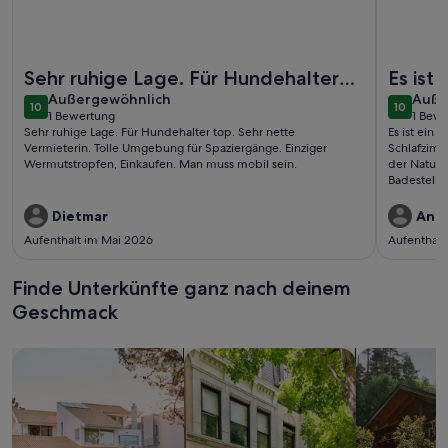
Weitere Infos zu Gemütliches Ferienhaus mit Kamin und Ter
Weitere I
Sehr ruhige Lage. Für Hundehalter
Es ist
außergewöhnlich
auße
top. Sehr nette Vermieterin. Tolle
Außergewöhnlich
einem 
Auße
10
10
10 von 10
10 von 1
1 Bewertung
1 Bew
Umgebung für Spaziergänge. E..
und ei
(1
(1
Sehr ruhige Lage. Für Hundehalter top. Sehr nette
Es ist ein
bewertung)
bewe
Vermieterin. Tolle Umgebung für Spaziergänge. Einziger
Schlafzimm
Wermutstropfen, Einkaufen. Man muss mobil sein.
der Natur.
Badestelle
schon mitte
Radfahrer.
Dietmar
And
die andere
Aufenthalt im Mai 2026
Aufenthalt
Die Küche i
Mahlzeiten
Urlaub gut
Finde Unterkünfte ganz nach deinem
WLAN benöt
Geschmack
nicht die 
Erreichbar
und wir k
Suche nach Ferienhäusern
Suche nach Ferienwohnungen oder 
Suche nach 