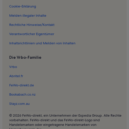
Ferienunterkünfte nahe Dannenwalde
Cookie-Erklärung
Ferienwohnungen in Heinrichsfelde
Melden illegaler Inhalte
Ferienwohnungen in Badestelle
Rechtliche Hinweise/Kontakt
Ferienwohnungen in Himmelpfort
Verantwortlicher Eigentümer
Ferienwohnungen in Dannenwalde
Inhaltsrichtlinien und Melden von Inhalten
Ferienwohnungen in Hohenlychen
Die Vrbo-Familie
Ferienwohnungen in Naturpark Stechlin-Ruppiner Land
Ferienwohnungen in Flecken Zechlin
Vrbo
Ferienwohnungen in Zechlin
Abritel.fr
Ferienwohnungen in Badestelle Kagar Ausbau
FeWo-direkt.de
Ferienwohnungen in Wurlgrund
Bookabach.co.nz
Ferienwohnungen in Dagow
Stayz.com.au
Ferienwohnungen in Grünplan
© 2026 FeWo-direkt, ein Unternehmen der Expedia Group. Alle Rechte
Ferienwohnungen in Pian
vorbehalten. FeWo-direkt und das FeWo-direkt-Logo sind
Handelsmarken oder eingetragene Handelsmarken von
Ferienwohnungen in Dollgow