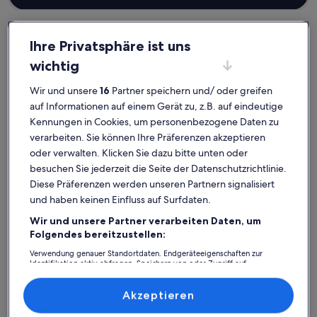
Ihre Privatsphäre ist uns
wichtig
Neuglobsow
Häuser in Großer Stechlinsee
Großer Stechlinsee: Entdecke
Wir und unsere
16
Partner speichern und/ oder greifen
auf Informationen auf einem Gerät zu, z.B. auf eindeutige
Häuser
Kennungen in Cookies, um personenbezogene Daten zu
verarbeiten. Sie können Ihre Präferenzen akzeptieren
Weitere Infos zu KLEINES HAUS AM SEE in Neuglobsow 👋
Weitere I
oder verwalten. Klicken Sie dazu bitte unten oder
besuchen Sie jederzeit die Seite der Datenschutzrichtlinie.
Diese Präferenzen werden unseren Partnern signalisiert
und haben keinen Einfluss auf Surfdaten.
Wir und unsere Partner verarbeiten Daten, um
Folgendes bereitzustellen:
Verwendung genauer Standortdaten. Endgeräteeigenschaften zur
Identifikation aktiv abfragen. Speichern von oder Zugriff auf
Informationen auf einem Endgerät. Personalisierte Werbung und
Inhalte, Messung von Werbeleistung und der Performance von Inhalten,
Zielgruppenforschung sowie Entwicklung und Verbesserung von
Akzeptieren
Angeboten.
Liste der Partner (Lieferanten)