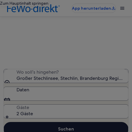
Zum Hauptinhalt springen
App herunterladen
Finde Häuser nahe Großer
Stechlinsee
Wir haben 183 Häuser gefunden – gib deinen
Reisezeitraum ein, um die Verfügbarkeit zu prüfen
Wo soll’s hingehen?
Großer Stechlinsee, Stechlin, Brandenburg Region, D
Daten
Gäste
2 Gäste
Suchen