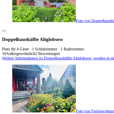
Foto von Doppelhaushä
Doppelhaushälfte Altglobsow
Platz für 4 Gäste · 1 Schlafzimmer · 1 Badezimmer
10
Außergewöhnlich
2 Bewertungen
Weitere Informationen zu Doppelhaushälfte Altglobsow, werden in e
Foto von Ferienwohnun