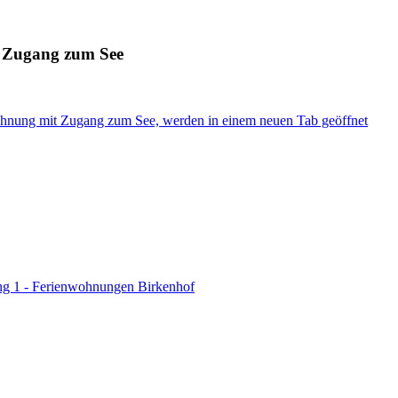
t Zugang zum See
ohnung mit Zugang zum See, werden in einem neuen Tab geöffnet
g 1 - Ferienwohnungen Birkenhof