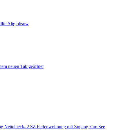
lfte Altglobsow
inem neuen Tab geöffnet
g Nettelbeck- 2 SZ Ferienwohnung mit Zugang zum See