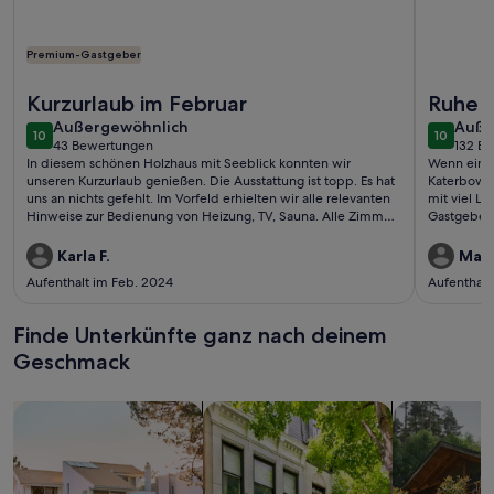
Premium-Gastgeber
Weitere Infos zu Behagliches Holzhaus mit Sauna im Skandi
Weitere In
Kurzurlaub im Februar
Ruhe u
außergewöhnlich
auße
Außergewöhnlich
Auße
10
10
10 von 10
10 von 1
43 Bewertungen
132 B
(43
(132
In diesem schönen Holzhaus mit Seeblick konnten wir
Wenn ein Or
bewertungen)
bewe
unseren Kurzurlaub genießen. Die Ausstattung ist topp. Es hat
Katerbow se
uns an nichts gefehlt. Im Vorfeld erhielten wir alle relevanten
mit viel Li
Hinweise zur Bedienung von Heizung, TV, Sauna. Alle Zimmer
Gastgeber 
und die Küche sind funktional und modern eingerichtet, die
kann die se
Bäder sind hell und sauber. Nach unseren Ausflügen nutzten
Ruhe pur u
Karla F.
Math
wir die Sauna gern zum Entspannen. Das Haus kann man sehr
Anke und R
Aufenthalt im Feb. 2024
Aufenthalt
weiterempfehlen.
Finde Unterkünfte ganz nach deinem
Geschmack
Suche nach Ferienhäusern
Suche nach Ferienwohnungen oder 
Suche nach 