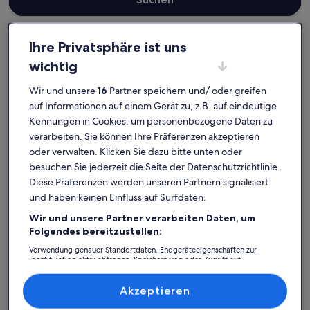
Ihre Privatsphäre ist uns
wichtig
Landkreis Ostprignitz-Ruppin
Ferienunterkünfte am See in Neuruppin
Wir und unsere
16
Partner speichern und/ oder greifen
Neuruppin: Finde deine
auf Informationen auf einem Gerät zu, z.B. auf eindeutige
perfekte Unterkunft
Kennungen in Cookies, um personenbezogene Daten zu
verarbeiten. Sie können Ihre Präferenzen akzeptieren
oder verwalten. Klicken Sie dazu bitte unten oder
Weitere Infos zu Ferienhaus direkt am See mit Boot bis 6 Pers
Weitere I
besuchen Sie jederzeit die Seite der Datenschutzrichtlinie.
Diese Präferenzen werden unseren Partnern signalisiert
und haben keinen Einfluss auf Surfdaten.
Wir und unsere Partner verarbeiten Daten, um
Folgendes bereitzustellen:
Verwendung genauer Standortdaten. Endgeräteeigenschaften zur
Identifikation aktiv abfragen. Speichern von oder Zugriff auf
Informationen auf einem Endgerät. Personalisierte Werbung und
Inhalte, Messung von Werbeleistung und der Performance von Inhalten,
Zielgruppenforschung sowie Entwicklung und Verbesserung von
Akzeptieren
Angeboten.