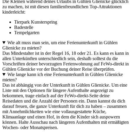
Die Kleinen während deines Urlaubs in Gühlen Glienicke glücklich
zu machen, ist mit diesen familienfreundlichen Top-Attraktionen
kinderleicht:
Tierpark Kunsterspring
Badestelle
Tempelgarten
Wie alt muss man sein, um eine Ferienunterkunft in Gühlen
Glienicke zu mieten?
Das Mindestalter ist in der Regel 16, 18 oder 21. Es kann es kann in
allen Unterkünften unterschiedlich sein, deshalb solltest du die
Vorschriften deiner bevorzugten Ferienwohnung auf FeWo-direkt in
Gühlen Glienicke vor der Buchung deiner Reise überprüfen.
Wie lange kann ich eine Ferienunterkunft in Gühlen Glienicke
mieten?
Das ist abhängig von der Unterkunft in Gühlen Glienicke. Um eine
Liste mit den Optionen für längere Aufenthalte angezeigt zu
bekommen, trage einfach auf der FeWo-direkt-Seite deine
Reisedaten und die Anzahl der Personen ein. Dann kannst du dich
darauf freuen, die ganze Unterkunft für dich zu haben – zusammen
mit Annehmlichkeiten wie eine vollausgestattete Küche,
Klimaanlage und einen Hof, in dem die Kinder sich auspowern
können. Halte Ausschau nach längeren Aufenthalten mit ermäßigten
Wochen- oder Monatspreisen.