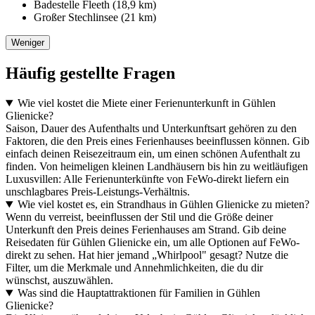
Badestelle Fleeth (18,9 km)
Großer Stechlinsee (21 km)
Weniger
Häufig gestellte Fragen
Wie viel kostet die Miete einer Ferienunterkunft in Gühlen
Glienicke?
Saison, Dauer des Aufenthalts und Unterkunftsart gehören zu den
Faktoren, die den Preis eines Ferienhauses beeinflussen können. Gib
einfach deinen Reisezeitraum ein, um einen schönen Aufenthalt zu
finden. Von heimeligen kleinen Landhäusern bis hin zu weitläufigen
Luxusvillen: Alle Ferienunterkünfte von FeWo-direkt liefern ein
unschlagbares Preis-Leistungs-Verhältnis.
Wie viel kostet es, ein Strandhaus in Gühlen Glienicke zu mieten?
Wenn du verreist, beeinflussen der Stil und die Größe deiner
Unterkunft den Preis deines Ferienhauses am Strand. Gib deine
Reisedaten für Gühlen Glienicke ein, um alle Optionen auf FeWo-
direkt zu sehen. Hat hier jemand „Whirlpool" gesagt? Nutze die
Filter, um die Merkmale und Annehmlichkeiten, die du dir
wünschst, auszuwählen.
Was sind die Hauptattraktionen für Familien in Gühlen
Glienicke?