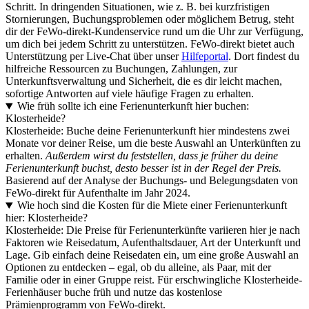
Schritt. In dringenden Situationen, wie z. B. bei kurzfristigen
Stornierungen, Buchungsproblemen oder möglichem Betrug, steht
dir der FeWo-direkt-Kundenservice rund um die Uhr zur Verfügung,
um dich bei jedem Schritt zu unterstützen. FeWo-direkt bietet auch
Unterstützung per Live-Chat über unser
Hilfeportal
. Dort findest du
hilfreiche Ressourcen zu Buchungen, Zahlungen, zur
Unterkunftsverwaltung und Sicherheit, die es dir leicht machen,
sofortige Antworten auf viele häufige Fragen zu erhalten.
Wie früh sollte ich eine Ferienunterkunft hier buchen:
Klosterheide?
Klosterheide: Buche deine Ferienunterkunft hier mindestens zwei
Monate vor deiner Reise, um die beste Auswahl an Unterkünften zu
erhalten.
Außerdem wirst du feststellen, dass je früher du deine
Ferienunterkunft buchst, desto besser ist in der Regel der Preis.
Basierend auf der Analyse der Buchungs- und Belegungsdaten von
FeWo-direkt für Aufenthalte im Jahr 2024.
Wie hoch sind die Kosten für die Miete einer Ferienunterkunft
hier: Klosterheide?
Klosterheide: Die Preise für Ferienunterkünfte variieren hier je nach
Faktoren wie Reisedatum, Aufenthaltsdauer, Art der Unterkunft und
Lage. Gib einfach deine Reisedaten ein, um eine große Auswahl an
Optionen zu entdecken – egal, ob du alleine, als Paar, mit der
Familie oder in einer Gruppe reist. Für erschwingliche Klosterheide-
Ferienhäuser buche früh und nutze das kostenlose
Prämienprogramm von FeWo-direkt.