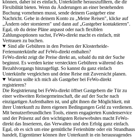
können, daher ist es einfach, Unterkünfte herauszufiltern, die dir
Flexibilität bieten. Wenn du Änderungen an einer bestehenden
Buchung vornehmen musst, sende deinem Gastgeber eine
Nachricht. Gehe in deinem Konto zu „Meine Reisen", klicke auf
„Ändern oder stornieren" und dann auf „Gastgeber kontaktieren".
Egal, ob du deine Pläne anpasst oder nach flexiblen
Zahlungsoptionen suchst, FeWo-direkt macht es einfach, mit
Vertrauen zu buchen.
Sind alle Gebühren in den Preisen der Klosterheide-
Ferienunterkünfte auf FeWo-direkt enthalten?
FeWo-direkt zeigt die Preise direkt an, sobald du mit der Suche
beginnst. Es werden keine versteckten Gebühren während des
Bezahlvorgangs hinzugefügt. So kannst du ganz einfach
Unterkünfte vergleichen und deine Reise mit Zuversicht planen.
Warum sollte ich mich als Gastgeber bei FeWo-direkt
registrieren?
Die Registrierung bei FeWo-direkt öffnet Gastgebern die Tür zu
einer weltweiten Reisegemeinschaft, die auf der Suche nach
einzigartigen Aufenthalten ist, und gibt ihnen die Möglichkeit, mit
ihrer Unterkunft zu ihren eigenen Bedingungen Geld zu verdienen.
Mit benutzerfreundlichen Tools, einem engagierten Kundenservice
und der Präsenz auf den wichtigsten Reisewebsites macht FeWo-
direkt das Inserieren, das Verwalten und den Erfolg ganz einfach.
Egal, ob es sich um eine gemütliche Ferienhütte oder ein Strandhaus
handelt, Eigentümer können ihre Unterkunft in ein herausragendes