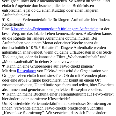
verfügbar" unter den Annehmlichkeiten. So kannst du schnell und
einfach Angebote durchsuchen, die deinen Bedürfnissen
entsprechen, egal ob du einen Kurztrip oder einen längeren
Aufenthalt planst.
Kann ich Ferienunterkünfte für längere Aufenthalte hier finden:
Klosterheide?
Eine
Klosterheide-Ferienunterkunft für längere Aufenthalte
ist der
beste Weg, um das lokale Leben kennenzulernen. Außerdem kannst
du die Rabatte für längere Aufenthalte optimal nutzen. Bei
Aufenthalten von einem Monat oder einer Woche sparst du
durchschnittlich 10 %.* Rabatte für längere Aufenthalte werden
automatisch angewendet, wenn du deine Urlaubsdaten in das Such-
Tool eingibst, oder du kannst die Filter „Wochenaufenthalt" und
„Monatsaufenthalt" in deiner Suche verwenden.
Kann ich eine Gruppenreise auf FeWo-direkt planen?
Mit dem
Reiseplaner
von FeWo-direkt wird die Organisation von
Gruppenreisen einfach und stressfrei. Ob du mit Freunden planst
oder eine große Gruppe koordinierst, ihr könnt an einem Ort
zusammenarbeiten, Unterkünfte speichern und teilen, über Favoriten
abstimmen und gemeinsam den perfekten Reiseplan erstellen.
Kann ich meine Buchung einer Ferienunterkunft auf FeWo-direkt
hier ändern oder stornieren: Klosterheide?
Um Klosterheide-Ferienunterkünfte mit kostenloser Stornierung zu
finden, verwende einfach FeWo-direkts praktischen Suchfilter
„Kostenlose Stornierung". Wir verstehen, dass sich Pläne ändern