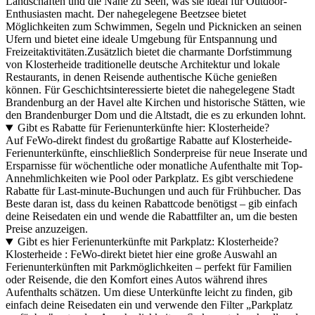
Landschaften und die Nähe zu Seen, was sie ideal für Outdoor-
Enthusiasten macht. Der nahegelegene Beetzsee bietet
Möglichkeiten zum Schwimmen, Segeln und Picknicken an seinen
Ufern und bietet eine ideale Umgebung für Entspannung und
Freizeitaktivitäten.Zusätzlich bietet die charmante Dorfstimmung
von Klosterheide traditionelle deutsche Architektur und lokale
Restaurants, in denen Reisende authentische Küche genießen
können. Für Geschichtsinteressierte bietet die nahegelegene Stadt
Brandenburg an der Havel alte Kirchen und historische Stätten, wie
den Brandenburger Dom und die Altstadt, die es zu erkunden lohnt.
Gibt es Rabatte für Ferienunterkünfte hier: Klosterheide?
Auf FeWo-direkt findest du großartige Rabatte auf Klosterheide-
Ferienunterkünfte, einschließlich Sonderpreise für neue Inserate und
Ersparnisse für wöchentliche oder monatliche Aufenthalte mit Top-
Annehmlichkeiten wie Pool oder Parkplatz. Es gibt verschiedene
Rabatte für Last-minute-Buchungen und auch für Frühbucher. Das
Beste daran ist, dass du keinen Rabattcode benötigst – gib einfach
deine Reisedaten ein und wende die Rabattfilter an, um die besten
Preise anzuzeigen.
Gibt es hier Ferienunterkünfte mit Parkplatz: Klosterheide?
Klosterheide : FeWo-direkt bietet hier eine große Auswahl an
Ferienunterkünften mit Parkmöglichkeiten – perfekt für Familien
oder Reisende, die den Komfort eines Autos während ihres
Aufenthalts schätzen. Um diese Unterkünfte leicht zu finden, gib
einfach deine Reisedaten ein und verwende den Filter „Parkplatz