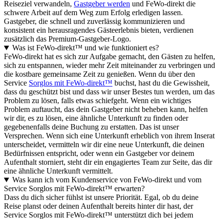
Reiseziel verwandeln,
Gastgeber werden
und FeWo-direkt die
schwere Arbeit auf dem Weg zum Erfolg erledigen lassen.
Gastgeber, die schnell und zuverlässig kommunizieren und
konsistent ein herausragendes Gästeerlebnis bieten, verdienen
zusätzlich das Premium-Gastgeber-Logo.
Was ist FeWo-direkt™ und wie funktioniert es?
FeWo-direkt hat es sich zur Aufgabe gemacht, den Gästen zu helfen,
sich zu entspannen, wieder mehr Zeit miteinander zu verbringen und
die kostbare gemeinsame Zeit zu genießen. Wenn du über den
Service
Sorglos mit FeWo-direkt™
buchst, hast du die Gewissheit,
dass du geschützt bist und dass wir unser Bestes tun werden, um das
Problem zu lösen, falls etwas schiefgeht. Wenn ein wichtiges
Problem auftaucht, das dein Gastgeber nicht beheben kann, helfen
wir dir, es zu lösen, eine ähnliche Unterkunft zu finden oder
gegebenenfalls deine Buchung zu erstatten. Das ist unser
Versprechen. Wenn sich eine Unterkunft erheblich von ihrem Inserat
unterscheidet, vermitteln wir dir eine neue Unterkunft, die deinen
Bedürfnissen entspricht, oder wenn ein Gastgeber vor deinem
Aufenthalt storniert, steht dir ein engagiertes Team zur Seite, das dir
eine ähnliche Unterkunft vermittelt.
Was kann ich vom Kundenservice von FeWo-direkt und vom
Service Sorglos mit FeWo-direkt™ erwarten?
Dass du dich sicher fühlst ist unsere Priorität. Egal, ob du deine
Reise planst oder deinen Aufenthalt bereits hinter dir hast, der
Service Sorglos mit FeWo-direkt™ unterstützt dich bei jedem