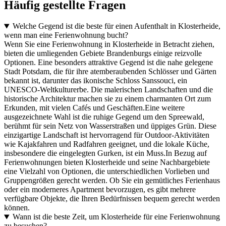
Häufig gestellte Fragen
Welche Gegend ist die beste für einen Aufenthalt in Klosterheide,
wenn man eine Ferienwohnung bucht?
Wenn Sie eine Ferienwohnung in Klosterheide in Betracht ziehen,
bieten die umliegenden Gebiete Brandenburgs einige reizvolle
Optionen. Eine besonders attraktive Gegend ist die nahe gelegene
Stadt Potsdam, die für ihre atemberaubenden Schlösser und Gärten
bekannt ist, darunter das ikonische Schloss Sanssouci, ein
UNESCO-Weltkulturerbe. Die malerischen Landschaften und die
historische Architektur machen sie zu einem charmanten Ort zum
Erkunden, mit vielen Cafés und Geschäften.Eine weitere
ausgezeichnete Wahl ist die ruhige Gegend um den Spreewald,
berühmt für sein Netz von Wasserstraßen und üppiges Grün. Diese
einzigartige Landschaft ist hervorragend für Outdoor-Aktivitäten
wie Kajakfahren und Radfahren geeignet, und die lokale Küche,
insbesondere die eingelegten Gurken, ist ein Muss.In Bezug auf
Ferienwohnungen bieten Klosterheide und seine Nachbargebiete
eine Vielzahl von Optionen, die unterschiedlichen Vorlieben und
Gruppengrößen gerecht werden. Ob Sie ein gemütliches Ferienhaus
oder ein moderneres Apartment bevorzugen, es gibt mehrere
verfügbare Objekte, die Ihren Bedürfnissen bequem gerecht werden
können.
Wann ist die beste Zeit, um Klosterheide für eine Ferienwohnung
zu besuchen?