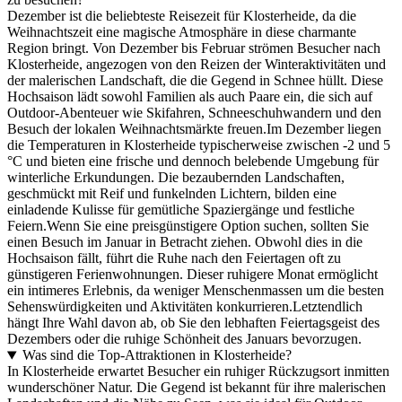
Dezember ist die beliebteste Reisezeit für Klosterheide, da die
Weihnachtszeit eine magische Atmosphäre in diese charmante
Region bringt. Von Dezember bis Februar strömen Besucher nach
Klosterheide, angezogen von den Reizen der Winteraktivitäten und
der malerischen Landschaft, die die Gegend in Schnee hüllt. Diese
Hochsaison lädt sowohl Familien als auch Paare ein, die sich auf
Outdoor-Abenteuer wie Skifahren, Schneeschuhwandern und den
Besuch der lokalen Weihnachtsmärkte freuen.Im Dezember liegen
die Temperaturen in Klosterheide typischerweise zwischen -2 und 5
°C und bieten eine frische und dennoch belebende Umgebung für
winterliche Erkundungen. Die bezaubernden Landschaften,
geschmückt mit Reif und funkelnden Lichtern, bilden eine
einladende Kulisse für gemütliche Spaziergänge und festliche
Feiern.Wenn Sie eine preisgünstigere Option suchen, sollten Sie
einen Besuch im Januar in Betracht ziehen. Obwohl dies in die
Hochsaison fällt, führt die Ruhe nach den Feiertagen oft zu
günstigeren Ferienwohnungen. Dieser ruhigere Monat ermöglicht
ein intimeres Erlebnis, da weniger Menschenmassen um die besten
Sehenswürdigkeiten und Aktivitäten konkurrieren.Letztendlich
hängt Ihre Wahl davon ab, ob Sie den lebhaften Feiertagsgeist des
Dezembers oder die ruhige Schönheit des Januars bevorzugen.
Was sind die Top-Attraktionen in Klosterheide?
In Klosterheide erwartet Besucher ein ruhiger Rückzugsort inmitten
wunderschöner Natur. Die Gegend ist bekannt für ihre malerischen