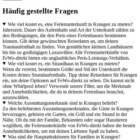
Häufig gestellte Fragen
Wie viel kostet es, eine Ferienunterkunft in Krangen zu mieten?
Jahreszeit, Dauer des Aufenthalts und Art der Unterkunft zählen zu
den Bedingungen, die den Preis eines Ferienhauses bestimmen
können. Gib deine gewünschten Reisedaten an, um deinen
Traumaufenthalt zu finden. Von gemütlichen kleinen Landhäusern
bis hin zu großzügigen Luxusvillen: Alle Ferienunterkünfte von
FeWo-direkt bieten ein unglaubliches Preis-Leistungs-Verhältnis.
Wie viel kostet es, ein Strandhaus in Krangen zu mieten?
Wenn du verreist, bestimmen Größe und Stil der Unterkunft die
Kosten deines Strandaufenthalts. Tipp deine Reisedaten für Krangen
ein, um deine Optionen auf FeWo-direkt zu sehen. Du kannst nicht
ohne Whirlpool leben? Verwende unsere Filter, um die Merkmale
und Annehmlichkeiten, die du in deinem Ferienhaus brauchst,
auszuwählen.
Welche Ausstattungsmerkmale sind in Krangen beliebt?
Zu den beliebtesten Ausstattungsmerkmalen, die Gäste in Krangen
bevorzugen, gehören ein Garten, ein Grill und ein Strand in der
Nähe. Ob du mit der Familie, Bekannten oder sogar Haustieren
wegfährst, die Ferienunterkünfte von FeWo-direkt haben die besten
Annehmlichkeiten, um mit deinen Liebsten Spaß zu haben.
Was sind die Hauptattraktionen für Familien in Krangen?