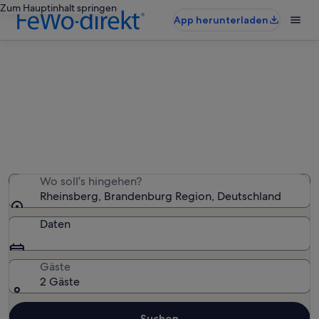
Zum Hauptinhalt springen
App herunterladen
Rheinsberg: Ferienwohnungen und
Apartments
Wir haben 521 Ferienwohnungen und Apartments
gefunden – gib deinen Reisezeitraum ein, um die
Verfügbarkeit zu prüfen
Wo soll’s hingehen?
Rheinsberg, Brandenburg Region, Deutschland
Daten
Gäste
2 Gäste
Suchen