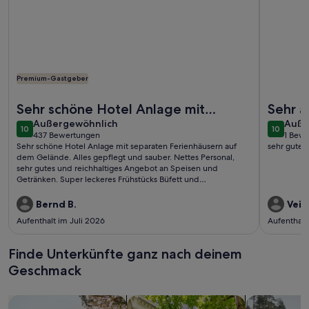
Premium-Gastgeber
Weitere Infos zu Sunday Resort Marina 3-Zimmer-Apartmen
Weitere I
Sehr schöne Hotel Anlage mit
Sehr 
außergewöhnlich
auße
separaten Ferienhäusern auf dem
Außergewöhnlich
Auße
10
10
10 von 10
10 von 1
437 Bewertungen
1 Bew
Gelände. Alles gepf ...
(437
(1
Sehr schöne Hotel Anlage mit separaten Ferienhäusern auf
sehr gute 
bewertungen)
bewe
dem Gelände. Alles gepflegt und sauber. Nettes Personal,
sehr gutes und reichhaltiges Angebot an Speisen und
Getränken. Super leckeres Frühstücks Büfett und
Abendessen. Das Bad, die Freizeit Angebote, der Hafen, Jacht
chartern, einfach genial. Die Gegend mit den vielen Seen und
Bernd B.
Veik
Kanälen sind es immer wieder wert hier Urlaub zu machen.
Aufenthalt im Juli 2026
Aufenthalt
Finde Unterkünfte ganz nach deinem
Geschmack
Suche nach Ferienhäusern
Suche nach Ferienwohnungen oder 
Suche nach 