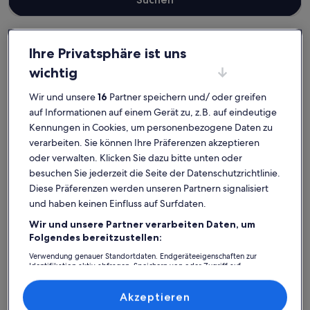
Ihre Privatsphäre ist uns
Landkreis Ostprignitz-Ruppin
wichtig
Ferienwohnungen und Apartments in Rheinsberg
Rheinsberg: Entdecke
Wir und unsere
16
Partner speichern und/ oder greifen
auf Informationen auf einem Gerät zu, z.B. auf eindeutige
Ferienwohnungen und
Kennungen in Cookies, um personenbezogene Daten zu
Apartments
verarbeiten. Sie können Ihre Präferenzen akzeptieren
oder verwalten. Klicken Sie dazu bitte unten oder
besuchen Sie jederzeit die Seite der Datenschutzrichtlinie.
Weitere Infos zu Sunday Resort Marina Doppelzimmer
Weitere I
Diese Präferenzen werden unseren Partnern signalisiert
und haben keinen Einfluss auf Surfdaten.
Wir und unsere Partner verarbeiten Daten, um
Folgendes bereitzustellen:
Verwendung genauer Standortdaten. Endgeräteeigenschaften zur
Identifikation aktiv abfragen. Speichern von oder Zugriff auf
Informationen auf einem Endgerät. Personalisierte Werbung und
Inhalte, Messung von Werbeleistung und der Performance von Inhalten,
Zielgruppenforschung sowie Entwicklung und Verbesserung von
Akzeptieren
Angeboten.