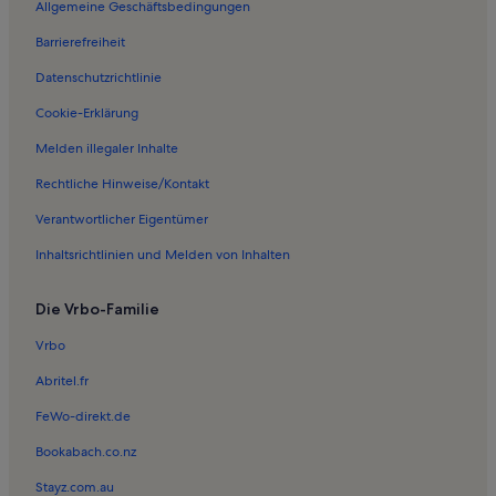
Allgemeine Geschäftsbedingungen
Ferienwohnungen in Schlosspark
Barrierefreiheit
Ferienwohnungen in Tierpark Kunsterspring
Datenschutzrichtlinie
Ferienwohnungen in Naturpark Stechlin-Ruppiner Land
Ferienwohnungen in Schloss Rheinsberg
Cookie-Erklärung
Ferienwohnungen in Laufpark Stechlin e.V.
Melden illegaler Inhalte
Ferienunterkünfte nahe Dannenwalde
Rechtliche Hinweise/Kontakt
Ferienwohnungen in Temnitzquell
Verantwortlicher Eigentümer
Ferienwohnungen in Grünplan
Inhaltsrichtlinien und Melden von Inhalten
Ferienwohnungen in Dannenwalde
Die Vrbo-Familie
Ferienwohnungen in Adamswalde
Ferienwohnungen in Obelisk Rheinsberg
Vrbo
Ferienwohnungen in Steinförde
Abritel.fr
Ferienwohnungen in Storbeck-Frankendorf
FeWo-direkt.de
Ferienwohnungen in Klosterheide
Bookabach.co.nz
Ferienwohnungen in Zempow
Stayz.com.au